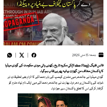
جمعہ 15 مئی 2026
فالس فلیگ (False Flag)کی مکروہ تاریخ رکھنے والی مودی حکومت کے گودی میڈیا
کا پاکستان مخالف من گھڑت بیانیہ پھر بےنقاب ہوگیا۔
گودی میڈیا نے جالندھر میں ملٹری کیمپ کے باہر دھماکے کا الزام بغیر تحقیقات اور
شواہد کے پاکستان پر دھر دیا۔ بھارت نے جالندھر دھماکے میں ایک نام نہاد ملزم کو
گرفتار کرکے اس کا تعلق پاکستان سے جوڑ دیا۔