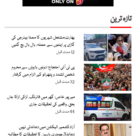
تازہ ترین
بھارت:مشتعل شہریوں کا ممتا بینرجی کی
گاڑی پر اینٹوں سے حملہ، بال بال بچ گئیں
12 منٹ قبل
پی ٹی آئی احتجاج؛ دونوں بازوؤں سے محروم
شخص تشدد و پتھرائو کے الزام میں گرفتار
32 منٹ قبل
میرپور خاص: گھر میں فائرنگ، لڑکی لڑکا جاں
بحق، واقعے کی تحقیقات جاری
44 منٹ قبل
آزادکشمیر الیکشن میں دھاندلی نہیں
دھاندلا،چوہدری یاسین کا تحقیقات کا مطالبہ