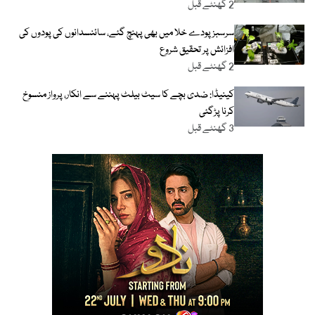
2 گھنٹے قبل
سرسبزپودے خلا میں بھی پہنچ گئے، سائنسدانوں کی پودوں کی
افزائش پر تحقیق شروع
2 گھنٹے قبل
کینیڈا: ضدی بچے کا سیٹ بیلٹ پہننے سے انکار، پرواز منسوخ
کرنا پڑگئی
3 گھنٹے قبل