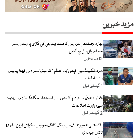
مزید خبریں
بھارت:مشتعل شہریوں کا ممتا بینرجی کی گاڑی پر اینٹوں سے
حملہ، بال بال بچ گئیں
12 منٹ قبل
دورہ انگلینڈ میں کپتان”بابراعظم ” کو میڈیا سے دور رکھنا چاہیے،
راشد لطیف
1 گھنٹے قبل
افغان دعویٰ مسترد، پاکستان سے اسلحہ اسمگلنگ الزام بے بنیاد
ہے: وزارت اطلاعات
2 گھنٹے قبل
پاکستانی عمیر عارف نے ہانگ کانگ جونیئر اسکواش اوپن انڈر 17
ٹائٹل جیت لیا