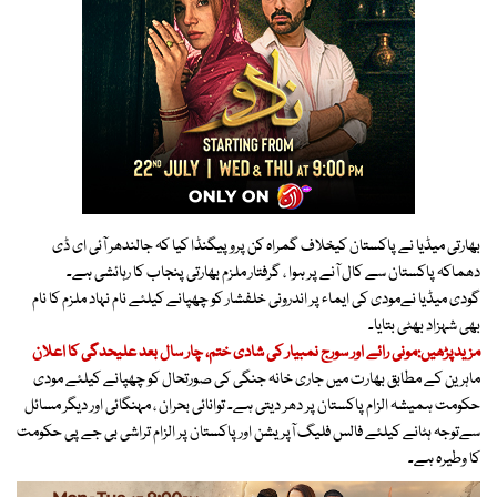
بھارتی میڈیا نے پاکستان کیخلاف گمراہ کن پروپیگنڈا کیا کہ جالندھر آئی ای ڈی
دھماکہ پاکستان سے کال آنے پر ہوا ، گرفتار ملزم بھارتی پنجاب کا رہائشی ہے۔
گودی میڈیا نےمودی کی ایماء پر اندرونی خلفشار کو چھپانے کیلئے نام نہاد ملزم کا نام
بھی شہزاد بھٹی بتایا۔
مزیدپڑھیں:مونی رائے اور سورج نمبیار کی شادی ختم، چار سال بعد علیحدگی کا اعلان
ماہرین کے مطابق بھارت میں جاری خانہ جنگی کی صورتحال کو چھپانے کیلئے مودی
حکومت ہمیشہ الزام پاکستان پر دھر دیتی ہے۔ توانائی بحران ، مہنگائی اور دیگر مسائل
سےتوجہ ہٹانے کیلئے فالس فلیگ آپریشن اور پاکستان پر الزام تراشی بی جے پی حکومت
کا وطیرہ ہے۔