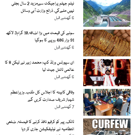
نیلم جہلم پراجیکٹ سےمزید 2 سال بجلی
نہیں ملےگی، ذرائع وزارت آبی وسائل
6 گھنٹے قبل
سونے کی قیمت میں بڑا اضافہ،10 گرام3 لاکھ
91 ہزار 406 روپے کا ہوگیا
6 گھنٹے قبل
ای سپورٹس ورلڈ کپ: محمد زبیر نے ٹیکن 8 کا
عالمی ٹائٹل جیت لیا
6 گھنٹے قبل
وفاقی کابینہ کا اجلاس کل طلب، وزیراعظم
شہباز شریف صدارت کریں گے
7 گھنٹے قبل
ٹانک، پیر کو کرفیو نافذ کرنے کا فیصلہ، ضلعی
انتظامیہ نے نوٹیفکیشن جاری کر دیا