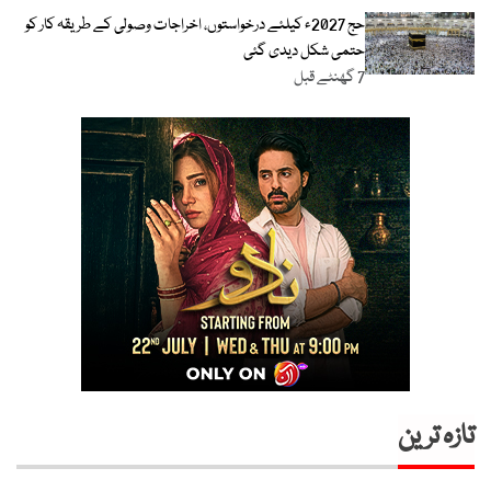
حج 2027ء کیلئے درخواستوں، اخراجات وصولی کے طریقہ کار کو
حتمی شکل دیدی گئی
7 گھنٹے قبل
تازہ ترین