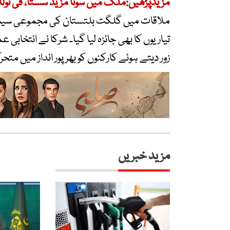
مزیدپڑھیں:ملک میں سونا مزید سستا، فی تول
ملاقات میں گلگت بلتستان کی مجموعی سیاسی ص
تیاریوں کا بھی جائزہ لیا گیا۔ شرکا نے انتخابی
زور دیتے ہوئے کارکنوں کو بھرپور انداز میں مت
مزید خبریں