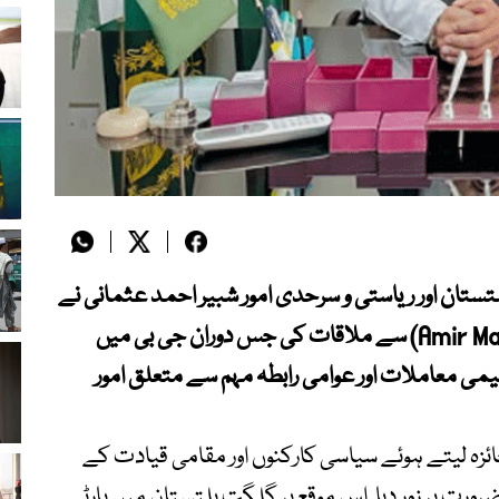
لتستان اور ریاستی و سرحدی امور شبیر احمد عثمانی نے
گلگت میں وفاقی وزیر انجینئر امیر مقام(Amir Maqam) سے ملاقات کی جس دوران جی بی میں
می معاملات اور عوامی رابطہ مہم سے متعلق امور
ئزہ لیتے ہوئے سیاسی کارکنوں اور مقامی قیادت کے
ضرورت پر زور دیا۔اس موقع پر گلگت بلتستان میں پارٹی