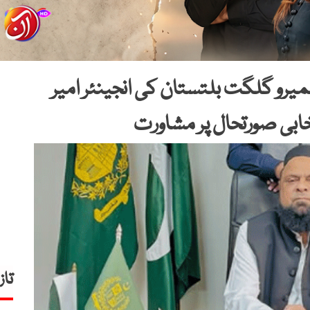
میرو گلگت بلتستان کی انجینئر امیر
ابی صورتحال پر مشاورت
تاز