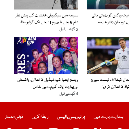
نیٹ ورکس کو بھارتی مالی
بسیمہ میں سیکیورٹی خدشات کے پیش نظر
 ترجمان دفتر خارجہ
شام 6 بجے تا صبح 11 بجے تک کرفیو نافذ
2 گھنٹے قبل
ستان کیخلاف ٹیسٹ سیریز
ویمنز ایشیا کپ شیڈول کا اعلان، پاکستان
ڈ کا اعلان کر دیا
اور بھارت ایک گروپ میں شامل
4 گھنٹے قبل
ہمارے بارے میں
پرائیویسی پالیسی
رابطہ کریں
ڈیلی ممتاز