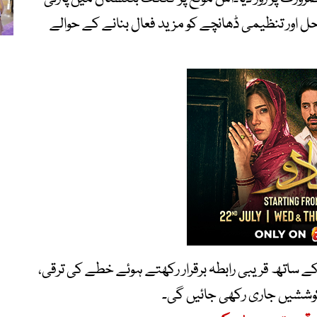
اور تنظیمی ڈھانچے کو مزید فعال بنانے کے حوالے
 کے ساتھ قریبی رابطہ برقرار رکھتے ہوئے خطے کی ترقی،
وششیں جاری رکھی جائیں گی۔