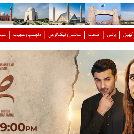
کھیل
بزنس
صحت
سائنس و ٹیکنالوجی
دلچسپ و عجیب
سوش