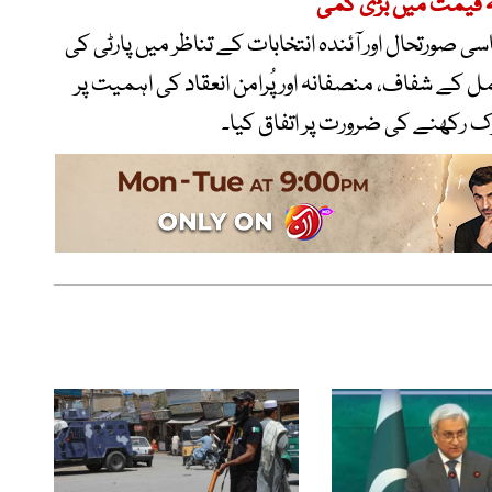
ہ قیمت میں بڑی کمی
ورتحال اور آئندہ انتخابات کے تناظر میں پارٹی کی
 عمل کے شفاف، منصفانہ اور پُرامن انعقاد کی اہمیت پر
حرک رکھنے کی ضرورت پر اتفاق کیا۔