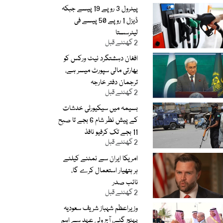
پیٹرول 3 روپے 19 پیسے جبکہ
ڈیزل 1 روپے 50 پیسے فی
لیٹرسستا
2 گھنٹے قبل
افغان دہشتگرد نیٹ ورکس کو
بھارتی مالی سپورٹ میسر ہے،
ترجمان دفتر خارجہ
2 گھنٹے قبل
بسیمہ میں سیکیورٹی خدشات
کے پیش نظر شام 6 بجے تا صبح
11 بجے تک کرفیو نافذ
2 گھنٹے قبل
امریکا ایران سے نمٹنے کیلئے
ہر ہتھیار استعمال کرے گا،
نائب صدر
2 گھنٹے قبل
وزیراعظم شہباز شریف سعودیہ
پہنچ گئے، آج ولی عہد سے اہم