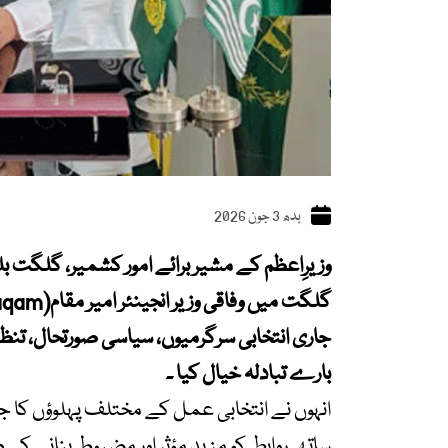
بدھ 3 جون 2026
وزیرِاعظم کے مشیر برائے امور کشمیر، گلگت ب
جاری انتخابی سرگرمیوں، سیاسی صورتحال، تنظی
بارے تبادلہ خیال کیا ۔
انہوں نے انتخابی عمل کے مختلف پہلوؤں کا جا
ساتھ روابط کو مزید مؤثر اور مضبوط بنانے کی 