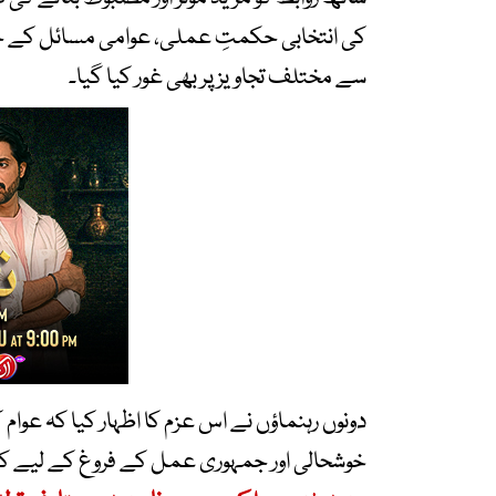
کی انتخابی حکمتِ عملی، عوامی مسائل کے حل 
سے مختلف تجاویز پر بھی غور کیا گیا۔
دونوں رہنماؤں نے اس عزم کا اظہار کیا کہ عوام
خوشحالی اور جمہوری عمل کے فروغ کے لیے ک