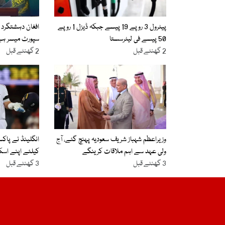
پیٹرول 3 روپے 19 پیسے جبکہ ڈیزل 1 روپے
افغان دہشتگرد 
50 پیسے فی لیٹرسستا
سپورٹ میسر ہے،
2 گھنٹے قبل
2 گھنٹے قبل
وزیراعظم شہباز شریف سعودیہ پہنچ گئے، آج
انگلینڈ نے پاک
ولی عہد سے اہم ملاقات کرینگے
کیلئے اپنے اسکوا
3 گھنٹے قبل
3 گھنٹے قبل