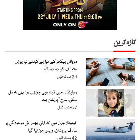
تازہ ترین
موبائل پیکجز کے موازنے کیلئے نیا پورٹل
متعارف کرا دیا دیا گیا
29 منٹ قبل
راولپنڈی میں لاپتا بچی چوتھے روز بھی نہ مل
سکی، سرچ آپریشن بند
37 منٹ قبل
کینیڈا: جہاز میں ’شرارتی بچے‘ کی موجودگی پر
سٹاف پریشان، واپس موڑ لیا گیا
42 منٹ قبل