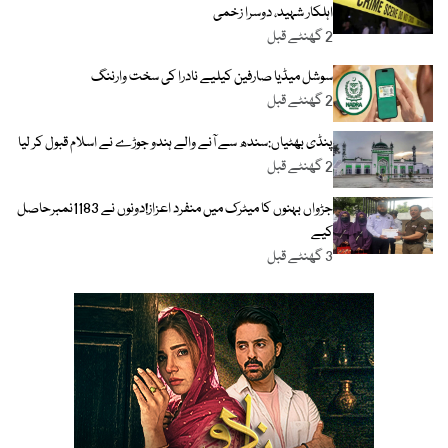
اہلکار شہید، دوسرا زخمی
2 گھنٹے قبل
سوشل میڈیا صارفین کیلیے نادرا کی سخت وارننگ
2 گھنٹے قبل
پنڈی بھٹیاں:سندھ سے آنے والے ہندو جوڑے نے اسلام قبول کر لیا
2 گھنٹے قبل
جڑواں بہنوں کا میٹرک میں منفرد اعزاز!دونوں نے 1183نمبرحاصل
کیے
3 گھنٹے قبل