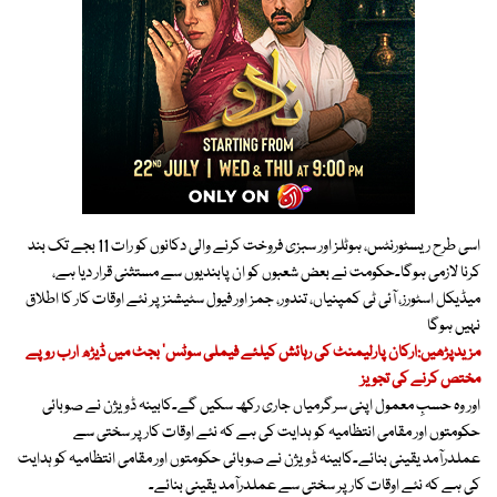
اسی طرح ر یسٹورنٹس، ہوٹلز اور سبزی فروخت کرنے والی دکانوں کو رات 11 بجے تک بند
کرنا لازمی ہوگا۔حکومت نے بعض شعبوں کو ان پابندیوں سے مستثنی قرار دیا ہے،
میڈیکل اسٹورز، آئی ٹی کمپنیاں، تندور، جمز اور فیول سٹیشنز پر نئے اوقات کار کا اطلاق
نہیں ہوگا
مزیدپڑھیں:ارکان پارلیمنٹ کی رہائش کیلئے فیملی سوٹس‘ بجٹ میں ڈیڑھ ارب روپے
مختص کرنے کی تجویز
اور وہ حسبِ معمول اپنی سرگرمیاں جاری رکھ سکیں گے۔کابینہ ڈویژن نے صوبائی
حکومتوں اور مقامی انتظامیہ کو ہدایت کی ہے کہ نئے اوقات کار پر سختی سے
عملدرآمد یقینی بنائے۔کابینہ ڈویژن نے صوبائی حکومتوں اور مقامی انتظامیہ کو ہدایت
کی ہے کہ نئے اوقات کار پر سختی سے عملدرآمد یقینی بنائے۔