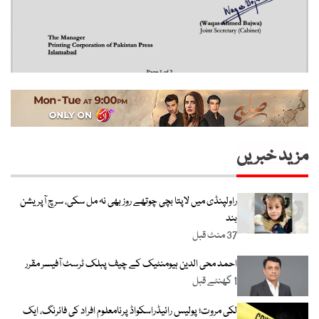
مزید خبریں
راولپنڈی میں لاپتا بچی چوتھے روز بھی نہ مل سکی، سرچ آپریشن
بند
37 منٹ قبل
احمد محی الدین ہیومنٹیک کے چیف پبلک ٹرسٹ آفیسر مقرر
1 گھنٹے قبل
لکی مروت؛ پولیس رائیڈراسکواڈ پرنامعلوم افراد کی فائرنگ، ایک