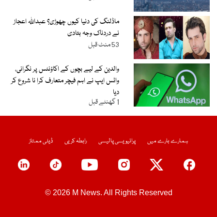
ماڈلنگ کی دنیا کیوں چھوڑی؟ عبداللہ اعجاز
نے دردناک وجہ بتادی
53 منٹ قبل
والدین کے لیے بچوں کے اکاؤنٹس پر نگرانی،
واٹس ایپ نے اہم فیچر متعارف کرا نا شروع کر
دیا
1 گھنٹے قبل
ہمارے بارے میں
پرائیویسی پالیسی
رابطہ کریں
ڈیلی ممتاز
© 2026 M News. All Rights Reserved