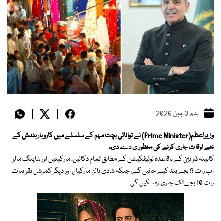
بدھ 3 جون 2026
وزیراعظم(Prime Minister) نے توانائی بچت مہم کے سلسلے میں کاروبار بندش کے
نئے اوقات جاری کرنے کی منظور ی دے دی۔
کابینہ ڈویژن کے باقاعدہ نوٹیفکیشن کے مطابق تمام دکانیں، مارکیٹیں اور شاپنگ مالز
اب رات 9 بجے بند کیے جائیں گے، جبکہ شادی ہالز، مارکیاں اور دیگر کمرشل تقریبات
رات 10 بجے تک جاری رہ سکیں گی۔