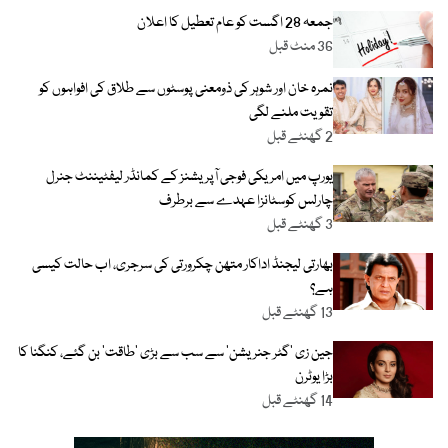
جمعہ 28 اگست کو عام تعطیل کا اعلان
36 منٹ قبل
نمرہ خان اور شوہر کی ذومعنی پوسٹوں سے طلاق کی افواہوں کو
تقویت ملنے لگی
2 گھنٹے قبل
یورپ میں امریکی فوجی آپریشنز کے کمانڈر لیفٹیننٹ جنرل
چارلس کوسٹانزا عہدے سے برطرف
3 گھنٹے قبل
بھارتی لیجنڈ اداکار متھن چکرورتی کی سرجری، اب حالت کیسی
ہے؟
13 گھنٹے قبل
جین زی ’گٹر جنریشن‘ سے سب سے بڑی ’طاقت‘ بن گئے، کنگنا کا
بڑا یوٹرن
14 گھنٹے قبل