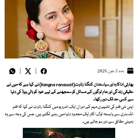
بدھ 3 جون 2026
بھارتی اداکارہ اور سیاستدان کنگنا رناوت(kangna ranawat) نے کہا ہے کہ میں نے
حقیقی زندگی اور عام لوگوں کے مسائل کو سمجھنے کے لیے خود کو بالی ووڈ کی دنیا
سے کسی حد تک دور رکھا۔
اپنی نئی فلم کی تشہیری مہم کے دوران ایک انٹرویو میں کنگنا رناوت نے کہا کہ فلم
انڈسٹری سے وابستہ لوگ اکثر ایک محدود دنیا میں رہنے لگتے ہیں، جس کی وجہ سے وہ
زمینی حقائق سے دور ہو جاتے ہیں۔