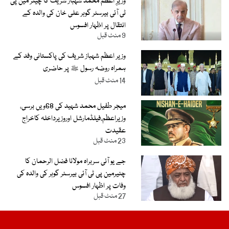
وزیرِ اعظم محمد شہباز شریف کا چیئر مین پی
ٹی آئی بیرسٹر گوہر علی خان کی والدہ کے
انتقال پر اظہار افسوس
9 منٹ قبل
وزیر اعظم شہباز شریف کی پاکستانی وفد کے
ہمراہ روضہ رسول ﷺ پر حاضری
14 منٹ قبل
میجر طفیل محمد شہید کی 68ویں برسی،
وزیراعظم،فیلڈمارشل اوروزیرداخلہ کاخراج
عقیدت
23 منٹ قبل
جے یو آئی سربراہ مولانا فضل الرحمان کا
چئیرمین پی ٹی آئی بیرسٹر گوہر کی والدہ کی
وفات پر اظہار افسوس
27 منٹ قبل