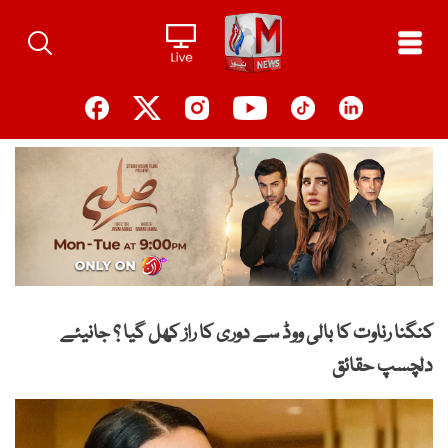
Ski
t
conten
کنگنا رناوت کا بالی ووڈ سے دوری کا راز کھل گیا ؟ جانیئے
دلچسپ حقائق