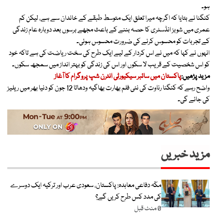
ہو۔
کنگنا نے بتایا کہ اگرچہ میرا تعلق ایک متوسط طبقے کے خاندان سے ہے، لیکن کم
عمری میں شوبز انڈسٹری کا حصہ بننے کے باعث مجھے برسوں بعد دوبارہ عام زندگی
کے تجربات کو محسوس کرنے کی ضرورت محسوس ہوئی۔
انہوں نے کہا کہ میں نے اس کردار کے لیے ایک طرح کی سخت ریاضت کی ہے تاکہ خود
کو اس شخصیت کے قریب لا سکوں اور اس کی زندگی کو بہتر انداز میں سمجھ سکوں۔
مزید پڑھیں:
پاکستان میں سائبر سیکیورٹی انٹرن شپ پروگرام کا آغاز
واضح رہے کہ کنگنا رناوت کی نئی فلم بھارت بھاگیہ ودھاتا 12 جون کو دنیا بھر میں ریلیز
کی جائے گی۔
مزید خبریں
مکّہ دفاعی معاہدہ: پاکستان، سعودی عرب اور ترکیہ ایک دوسرے
کی مدد کس طرح کریں گے؟
0 منٹ قبل