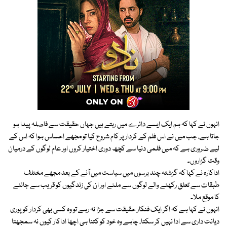
انہوں نے کہا کہ ہم ایک ایسے دائرے میں رہتے ہیں جہاں حقیقت سے فاصلہ پیدا ہو
جاتا ہے، جب میں نے اس فلم کے کردار پر کام شروع کیا تو مجھے احساس ہوا کہ اس کے
لیے ضروری ہے کہ میں فلمی دنیا سے کچھ دوری اختیار کروں اور عام لوگوں کے درمیان
وقت گزاروں۔
اداکارہ نے کہا کہ گزشتہ چند برسوں میں سیاست میں آنے کے بعد مجھے مختلف
طبقات سے تعلق رکھنے والے لوگوں سے ملنے اور ان کی زندگیوں کو قریب سے جاننے
کا موقع ملا۔
انہوں نے کہا ہے کہ اگر ایک فنکار حقیقت سے جڑا نہ رہے تو وہ کسی بھی کردار کو پوری
دیانت داری سے ادا نہیں کر سکتا، چاہے وہ خود کو کتنا ہی اچھا اداکار کیوں نہ سمجھتا