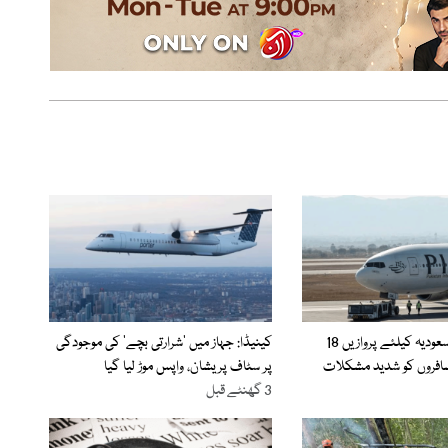
پی آئی اے کی سعودیہ کیلئے پروازیں 18
کینیڈا: جہاز میں ’شرارتی بچے‘ کی موجودگی
افروں کو شدید مشکلات
پر سٹاف پریشان، واپس موڑ لیا گیا
3 گھنٹے قبل