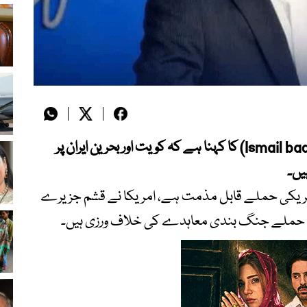
ترجمان ایرانی وزارتِ خارجہ اسماعیل بقائی(Ismail baqai) کا کہنا ہے کہ کویت اور بحرین ایران پر
یں۔
ر امریکی حملے قابل مذمت ہے، امریکا نے قشم جزیرے
مریکی حملے جنگ بندی معاہدے کی خلاف ورزی ہیں۔