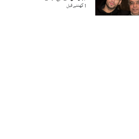
1 گھنٹے قبل