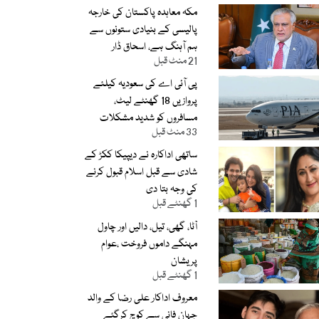
مکہ معاہدہ پاکستان کی خارجہ
پالیسی کے بنیادی ستونوں سے
ہم آہنگ ہے، اسحاق ڈار
21 منٹ قبل
پی آئی اے کی سعودیہ کیلئے
پروازیں 18 گھنٹے لیٹ،
مسافروں کو شدید مشکلات
33 منٹ قبل
ساتھی اداکارہ نے دیپیکا ککڑ کے
شادی سے قبل اسلام قبول کرنے
کی وجہ بتا دی
1 گھنٹے قبل
آٹا، گھی، تیل، دالیں اور چاول
مہنگے داموں فروخت ،عوام
پریشان
1 گھنٹے قبل
معروف اداکار علی رضا کے والد
جہان فانی سے کوچ کرگئے