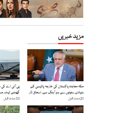
مزید خبریں
مکہ معاہدہ پاکستان کی خارجہ پالیسی کے
بنیادی ستونوں سے ہم آہنگ ہے، اسحاق ڈار
گھنٹے لیٹ، مس
21 منٹ قبل
33 منٹ قبل