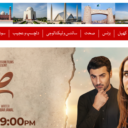
کھیل
بزنس
صحت
سائنس و ٹیکنالوجی
دلچسپ و عجیب
سوش