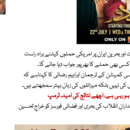
 اور بحرین ایران پر امریکی حملوں کیلئے براہ راست
کسی بھی حملے کا بھرپور جواب دیا جائے گا۔
سی کمیشن کے ترجمان ابراہیم رضائی کا کہناہے کہ
ں کی نہیں بلکہ میزائلوں کی زبان بہتر سمجھتے ہیں۔
ہو رہی ہے، اچھے نتائج کی امید، ٹرمپ
داران انقلاب کی بحری اور فضائی فورسز کو خراجِ تحسین