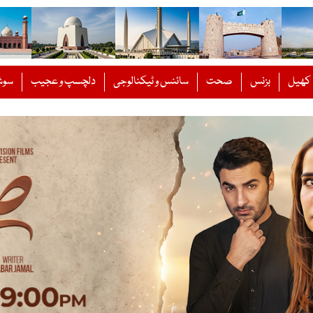
کھیل
بزنس
صحت
سائنس و ٹیکنالوجی
دلچسپ و عجیب
سوش