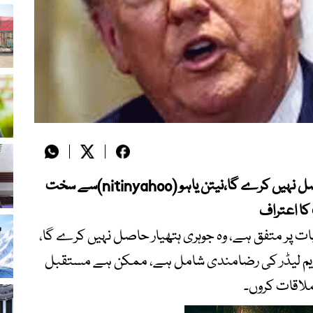
ایران اس بات پر متفق ہے، وہ جوہری ہتھیار حاصل نہیں کرے گا،نیتن یاہو (nitinyahoo)سے سخت
کا اعتراف
بات پر متفق ہے، وہ جوہری ہتھیار حاصل نہیں کرے گا،
سپریم لیڈر کی رضامندی شامل ہے، ممکن ہے مستقبل
ملاقات کروں۔