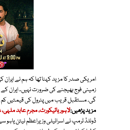
امریکی صدر کا مزید کہنا تھا کہ ہم نے ایران کی 
زمینی فوج بھیجنے کی ضرورت نہیں۔ ایران کے سا
گی، مستقبل قریب میں پٹرول کی قیمتیں کم ہ
مزید پڑھیں:
لاہور ہائیکورٹ، مجرم عابد ملہی
ڈونلڈ ٹرمپ نے اسرائیلی وزیراعظم نیتن یاہو 