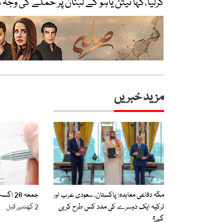
کرلیا،کہا نیتن یاہو کے لبنان پر حملے کی وجہ 
مزید خبریں
مکّہ دفاعی معاہدہ: پاکستان، سعودی عرب اور
جمعہ 28 اگست کو عام تعطیل کا اعلان
ترکیہ ایک دوسرے کی مدد کس طرح کریں
2 گھنٹے قبل
گے؟