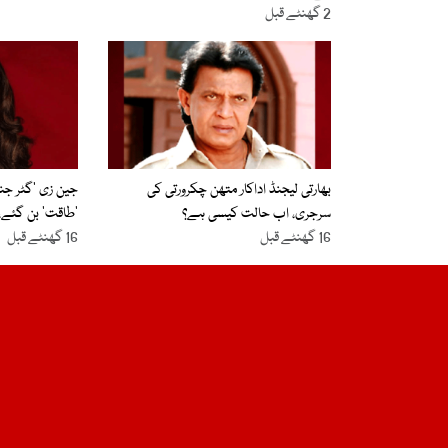
2 گھنٹے قبل
بھارتی لیجنڈ اداکار متھن چکرورتی کی
جین زی ’گٹر ج
سرجری، اب حالت کیسی ہے؟
’طاقت‘ بن گئے، ک
16 گھنٹے قبل
16 گھنٹے قبل