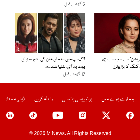
5 گھنٹے قبل
نریشن‘ سے سب سے بڑی
لاک اپ میں سلمان خان کی بطور میزبان
نگنا کا بڑا یوٹرن
بہت یاد آئی، شلپا شندے
17 گھنٹے قبل
ہمارے بارے میں
پرائیویسی پالیسی
رابطہ کریں
ڈیلی ممتاز
© 2026 M News. All Rights Reserved