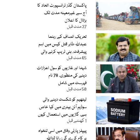
پاکستان گڈز ٹرانسپورٹ اتحاد کا
آج سے غیرمعینہ مدت تک
ہڑتال کا اعلان
37 منٹ قبل
تحریک انصاف کے رہنما
عبداللہ طاہر قتل کیس میں اہم
پیشرفت، ہنی ٹریپ کرنے والی
45 منٹ قبل
ٹک ٹاکر گرفتار
شہدا اور غازیوں کو سول اعزازات
دینے کی منظوری، 78 نام
فہرست میں شامل
50 منٹ قبل
لیتھیم کو شکست دینے والی
سوڈیم آئن بیٹری میں کیا خاص
ہے، گاڑیوں میں استعمال کیوں
1 گھنٹے قبل
نہیں کر سکتے
پیپلز پارٹی وفاق میں اسی تنخواہ
پر کام کرے گی: رانا ثنااللہ