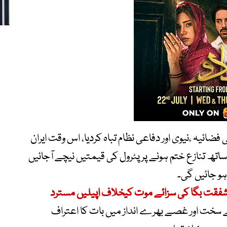
فضائیہ ،نیوی اور دفاعی نظام تباہ کردیا، اس وقت ایران
تھ تنازع ختم ہونے پر پٹرول کی قیمتیں نیچے آجائیں
و جائیں گی۔
، شفقت بگا کی سزائے موت کیخلاف اپیلیں مسترد
سے سخت اور غصے بھرے انداز میں بات کا اعتراف