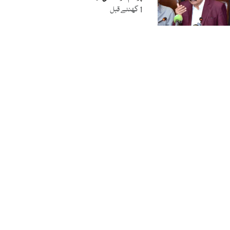
1 گھنٹے قبل