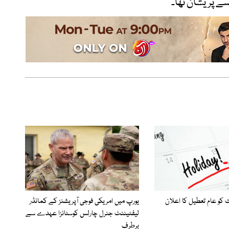
سے پریشان تھا۔
یورپ میں امریکی فوجی آپریشنز کے کمانڈر
لیفٹیننٹ جنرل چارلس کوسٹانزا عہدے سے
برطرف