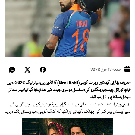
جمعہ 12 جون 2026
معروف بھارتی کھلاڑی ویرات کوہلی(Virat Kohli) کا انڈین پریمیئر لیگ 2026ء میں
فرنچائز رائل چیلنجرز بنگلورو کی مسلسل دوسری جیت کے بعد اپنایا گیا نیا ہیئر اسٹائل
سوشل میڈیا پر وائرل ہو گیا۔
بھارتی ہیئر اسٹائلسٹ راشد سلمانی نے انسٹاگرام پر ویڈیو شیئر کرتے ہوئے کوہلی کے
نئے ’پیسٹل ہیئر کلر‘ کی جھلک دکھائی اور لکھا کہ ’کنگ کوہلی، اب پیسٹل رنگ میں۔‘