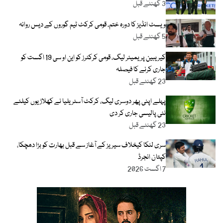
3 گھنٹے قبل
ویسٹ انڈیز کا دورہ ختم، قومی کرکٹ ٹیم گوروں کے دیس روانہ
5 گھنٹے قبل
کیریبین پریمیئر لیگ، قومی کرکٹرز کو این او سی 19 اگست کو
جاری کرنے کا فیصلہ
23 گھنٹے قبل
پہلے اپنی پھر دوسری لیگ، کرکٹ آسٹریلیا نے کھلاڑیوں کیلئے
نئی پالیسی جاری کر دی
23 گھنٹے قبل
سری لنکا کیخلاف سیریز کے آغاز سے قبل بھارت کو بڑا دھچکا،
کپتان انجرڈ
7 اگست 2026