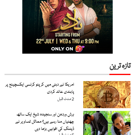
تازہ ترین
امریکا نے دبئی میں کرپٹو کرنسی ایکسچینج پر
پابندی عائد کردی
2 منٹ قبل
ہرش وردھن اور سنجیدہ شیخ ایک ساتھ
چھٹیاں منا رہے ہیں؟ مماثل تصاویر نے
ڈیٹنگ کی افواہیں بڑھا دیں
6 منٹ قبل