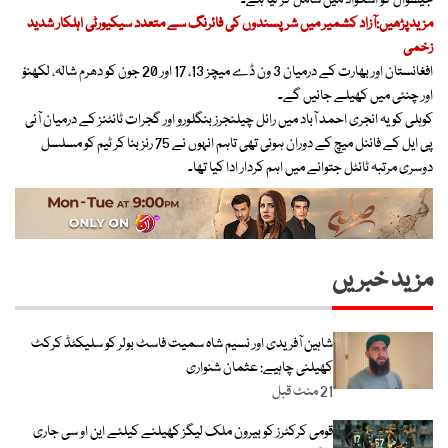
مزیدپڑھیں:آزاد کشمیر میں شرپسندوں کی فائرنگ سے متعدد سیکیورٹی اہلکار شدید
زخمی
افغانستان اور بھارت کے درمیان 3 ون ڈے میچز 13، 17 اور 20 جون کو دھرم شالہ، لکھنؤ
اور چنئی میں کھیلے جائیں گے۔
کوہلی کو یہ انجری احمد آباد میں رائل چیلنجرز بنگلورو اور گجرات ٹائٹنز کے درمیان آئی
پی ایل کے فائنل میچ کے دوران ہوئی تھی تاہم انہوں نے 75 رنز بنا کر ٹیم کو مسلسل
دوسری مرتبہ ٹائٹل جتوانے میں اہم کردار ادا کیا تھا۔
مزید خبریں
شاہین آفریدی اور نسیم شاہ سمیت فاسٹ بولر کو سلیکٹڈ کرکٹ
کھیلنی چاہیے: عثمان شنواری
21 منٹ قبل
قومی کرکٹرز کو بیرون ملک لیگز کھیلنے کیلئے این او سی جاری