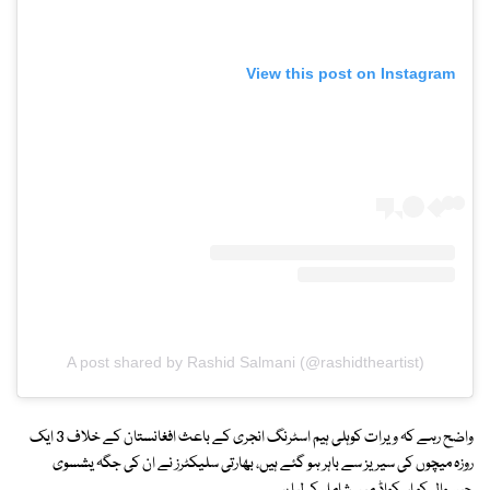
View this post on Instagram
A post shared by Rashid Salmani (@rashidtheartist)
واضح رہے کہ ویرات کوہلی ہیم اسٹرنگ انجری کے باعث افغانستان کے خلاف 3 ایک
روزہ میچوں کی سیریز سے باہر ہو گئے ہیں، بھارتی سلیکٹرز نے ان کی جگہ یشسوی
جیسوال کو اسکواڈ میں شامل کر لیا ہے۔