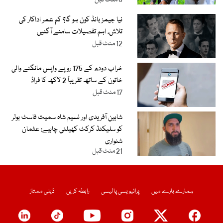
نیا جیمز بانڈ کون ہو گا؟ کم عمر اداکار کی
تلاش، اہم تفصیلات سامنے آگئیں
12 منٹ قبل
خراب دودھ کے 175 روپے واپس مانگنے والی
خاتون کے ساتھ تقریباً 2 لاکھ کا فراڈ
17 منٹ قبل
شاہین آفریدی اور نسیم شاہ سمیت فاسٹ بولر
کو سلیکٹڈ کرکٹ کھیلنی چاہیے: عثمان
شنواری
21 منٹ قبل
ہمارے بارے میں
پرائیویسی پالیسی
رابطہ کریں
ڈیلی ممتاز