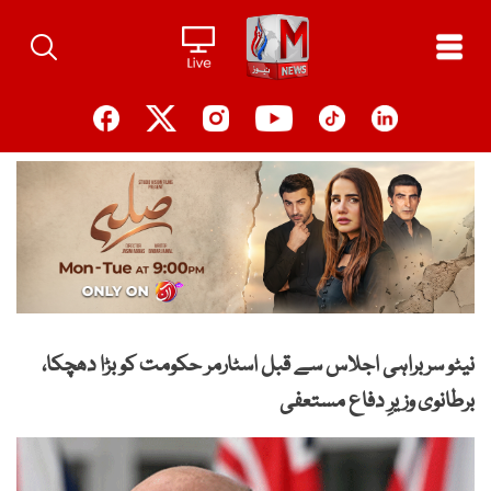
Ski
t
conten
نیٹو سربراہی اجلاس سے قبل اسٹارمر حکومت کو بڑا دھچکا،
برطانوی وزیرِ دفاع مستعفی