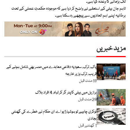
تک بڑھانے کا وعدہ کیا ہے۔
تاہم جان ہیلی کے استعفے نے واضح کر دیا ہے کہ موجودہ حکمتِ عملی کے تحت
برطانیہ اپنے اہم اتحادیوں سے پیچھے رہ سکتا ہے۔
مزید خبریں
پاک، ترک، سعودیہ دفاعی معاہدے میں مصر بھی شامل ہونے کے
قریب، ترک وزیر خارجہ
19 منٹ قبل
برازیل میں ہیلی کاپٹر گر کر تباہ، 4 افراد ہلاک
28 منٹ قبل
نوکری چاہیے تو ہوشیار! یو اے ای حکام نے خطرے کی گھنٹی
بجادی
1 گھنٹے قبل