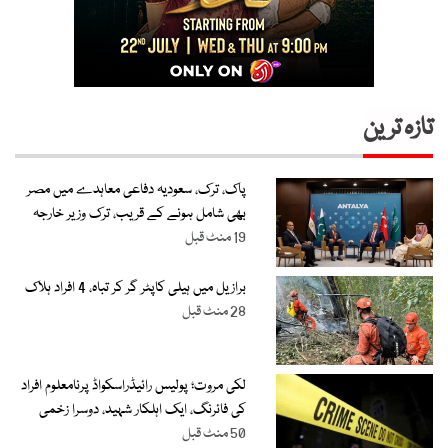
تازہ ترین
پاک، ترک، سعودیہ دفاعی معاہدے میں مصر
بھی شامل ہونے کے قریب، ترک وزیر خارجہ
19 منٹ قبل
برازیل میں ہیلی کاپٹر گر کر تباہ، 4 افراد ہلاک
28 منٹ قبل
لکی مروت؛ پولیس رائیڈراسکواڈ پرنامعلوم افراد
کی فائرنگ، ایک اہلکار شہید، دوسرا زخمی
50 منٹ قبل