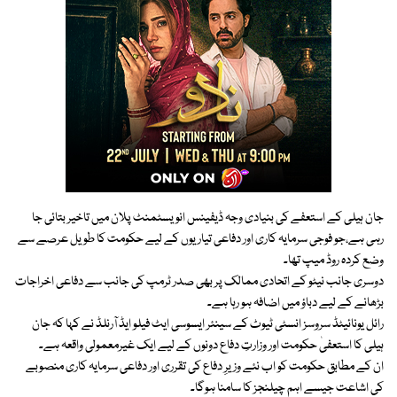
جان ہیلی کے استعفے کی بنیادی وجہ ڈیفینس انویسٹمنٹ پلان میں تاخیر بتائی جا
رہی ہے،جو فوجی سرمایہ کاری اور دفاعی تیاریوں کے لیے حکومت کا طویل عرصے سے
وضع کردہ روڈ میپ تھا۔
دوسری جانب نیٹو کے اتحادی ممالک پر بھی صدر ٹرمپ کی جانب سے دفاعی اخراجات
بڑھانے کے لیے دباؤ میں اضافہ ہو رہا ہے۔
رائل یونائیٹڈ سروسز انسٹی ٹیوٹ کے سینئر ایسوسی ایٹ فیلو ایڈ آرنلڈ نے کہا کہ جان
ہیلی کا استعفیٰ حکومت اور وزارتِ دفاع دونوں کے لیے ایک غیرمعمولی واقعہ ہے۔
ان کے مطابق حکومت کو اب نئے وزیرِ دفاع کی تقرری اور دفاعی سرمایہ کاری منصوبے
کی اشاعت جیسے اہم چیلنجز کا سامنا ہوگا۔