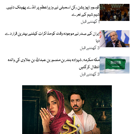
کوسوو :اپوزیشن رکن اسمبلی نے وزیراعظم پر انڈے پھینک دئیے،
شیم شیم کے نعرے
1 گھنٹے قبل
ایران کے صدر نے موجودہ وقت کو مذاکرات کیلئے بہترین قرار دے
دیا
3 گھنٹے قبل
مکہ مکرمہ، شہزادہ بندر بن منصور بن عبداللّٰہ بن جلاوی کی والدہ
انتقال کرگئیں
3 گھنٹے قبل