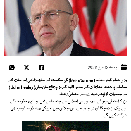
جمعہ 12 جون 2026
وزیرِ اعظم کیئر اسٹارمر(keir starmer) کی حکومت کے ساتھ دفاعی اخراجات کے
معاملے پر شدید اختلافات کے بعد برطانیہ کے وزیرِ دفاع جان ہیلی(John Healey )
نے جمعرات کو اپنے عہدے سے استعفیٰ دیدیا۔
ان کا استعفیٰ نیٹو کے اہم سربراہی اجلاس سے چند ہفتے قبل برطانوی حکومت کے
لیے ایک بڑا دھچکا قرار دیا جا رہا ہے، اس اجلاس میں امریکی صدر ڈونلڈ ٹرمپ بھی
شرکت کریں گے۔