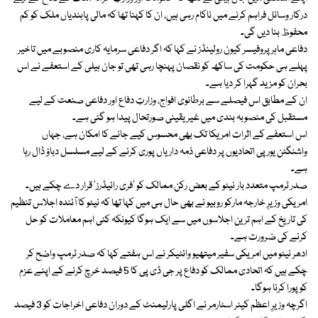
درکار وسائل فراہم کرنے میں ناکام رہی ہیں، ان کا کہنا تھا کہ مالی پابندیاں ملک کو کم
محفوظ بنا دیں گی۔
دفاعی ماہر پروفیسر کیون رولینڈز نے کہا کہ اگر دفاعی سرمایہ کاری منصوبے میں تاخیر
پہلے ہی حکومت کی ساکھ کو نقصان پہنچا رہی تھی تو جان ہیلی کے استعفے نے اس
بحران کو مزید گہرا کر دیا ہے۔
ان کے مطابق اس فیصلے سے برطانوی افواج، وزارتِ دفاع اور دفاعی صنعت کے لیے
مستقبل کی منصوبہ بندی میں غیر یقینی صورتحال پیدا ہو گئی ہے۔
اس استعفے کے اثرات امریکا تک بھی محسوس کیے جانے کا امکان ہے، جہاں
واشنگٹن یورپی اتحادیوں پر دفاعی ذمہ داریاں پوری کرنے کے لیے مسلسل دباؤ ڈال رہا
ہے۔
صدر ٹرمپ متعدد بار نیٹو کے بعض رکن ممالک کو ’فری رائیڈرز‘ قرار دے چکے ہیں۔
امریکی وزیرِ خارجہ مارکو روبیو نے بھی حال ہی میں کہا تھا کہ نیٹو کا آئندہ اجلاس تنظیم
کی تاریخ کے اہم ترین اجلاسوں میں سے ایک ہوگا کیونکہ کئی اہم معاملات کو حل
کرنے کی ضرورت ہے۔
ادھر نیٹو میں امریکی سفیر میتھیو وائٹیکر نے اس ہفتے کہا کہ صدر ٹرمپ واضح کر
چکے ہیں کہ اتحادی ممالک کو دفاع پر جی ڈی پی کا 5 فیصد خرچ کرنے کے اپنے عزم
کو پورا کرنا ہوگا۔
اگرچہ وزیرِ اعظم کیئر اسٹارمر نے اگلی پارلیمنٹ کے دوران دفاعی اخراجات کو 3 فیصد