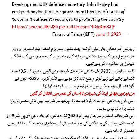
Breaking news: UK defence secretary John Healey has
resigned, saying that the government has been ‘unwilling’
to commit sufficient resources to protecting the country
https://t.co/boJiIKtJX5
pic.twitter.com/4GdgKmX3jF
June 11, 2026
— Financial Times (@FT)
رپورٹس کے مطابق جان ہیلی گزشتہ چند ہفتوں سے وزیرِ اعظم کیئر اسٹارمر اور وزیرِ
خزانہ ریچل ریوز کے ساتھ دفاعی سرمایہ کاری منصوبے کے حجم اور اس کے نفاذ کے
شیڈول پر مذاکرات کر رہے تھے۔
تاہم اسٹارمر نے 2035 تک دفاعی اخراجات کو مجموعی قومی پیداوار کے 3.5 فیصد
تک لے جانے کے لیے کوئی واضح ٹائم لائن دینے سے انکار کر دیا، حالانکہ انہوں نے
گزشتہ سال نیٹو اجلاس میں صدر ٹرمپ سے ایسا وعدہ کیا تھا۔
مزیدپڑھیں:تھائی لینڈ کی شہزادی47 سال کی عمر میں انتقال کر گئیں
اسی طرح وہ دفاعی اخراجات کو 3 فیصد تک پہنچانے کے لیے بھی کوئی حتمی تاریخ
دینے پر آمادہ نہیں ہوئے۔
اس کے بجائے اسٹارمر نے جان ہیلی کو 2030 تک دفاعی اخراجات جی ڈی پی کے 2.68
فیصد تک بڑھانے کی پیشکش کی، جو آئندہ سال کے متوقع 2.6 فیصد کے مقابلے میں
معمولی اضافہ ہے۔
اپنے استعفیٰ میں جان ہیلی نے لکھا کہ حکومت اور وزارتِ خزانہ ملک کے دفاع کے لیے