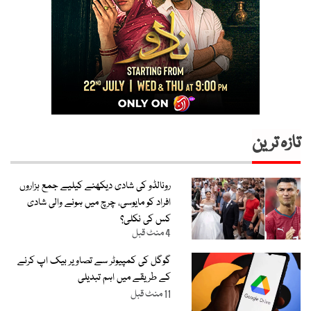
تازہ ترین
رونالڈو کی شادی دیکھنے کیلیے جمع ہزاروں
افراد کو مایوسی، چرچ میں ہونے والی شادی
کس کی نکلی؟
4 منٹ قبل
گوگل کی کمپیوٹر سے تصاویر بیک اپ کرنے
کے طریقے میں اہم تبدیلی
11 منٹ قبل