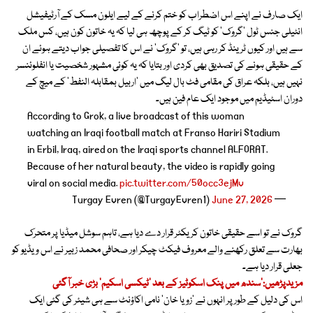
ایک صارف نے اپنے اس اضطراب کو ختم کرنے کے لیے ایلون مسک کے آرٹیفیشل
انٹیلی جنس ٹول ’گروک‘ کو ٹیگ کر کے پوچھ ہی لیا کہ یہ خاتون کون ہیں، کس ملک
سے ہیں اور کیوں ٹرینڈ کر رہی ہیں، تو ’گروک‘ نے اس کا تفصیلی جواب دیتے ہوئے ان
کے حقیقی ہونے کی تصدیق بھی کردی اور بتایا کہ یہ کوئی مشہور شخصیت یا انفلوئنسر
نہیں ہیں، بلکہ عراق کی مقامی فٹ بال لیگ میں ’اربیل بمقابلہ النفط‘ کے میچ کے
دوران اسٹیڈیم میں موجود ایک عام فین ہیں۔
According to Grok, a live broadcast of this woman
watching an Iraqi football match at Franso Hariri Stadium
in Erbil, Iraq, aired on the Iraqi sports channel ALFORAT.
Because of her natural beauty, the video is rapidly going
viral on social media.
pic.twitter.com/50occ3ejMv
June 27, 2026
— Turgay Evren (@TurgayEvren1)
گروک نے تو اسے حقیقی خاتون کریکٹر قرار دے دیا ہے، تاہم سوشل میڈیا پر متحرک
بھارت سے تعلق رکھنے والے معروف فیکٹ چیکر اور صحافی محمد زبیر نے اس ویڈیو کو
جعلی قرار دیا ہے۔
مزیدپڑھیں:’سندھ میں پنک اسکوٹیز کے بعد ’ٹیکسی اسکیم‘ بڑی خبر آگئی
اس کی دلیل کے طور پر انہوں نے ’زویا خان‘ نامی اکاؤنٹ سے ہی شیئر کی گئی ایک