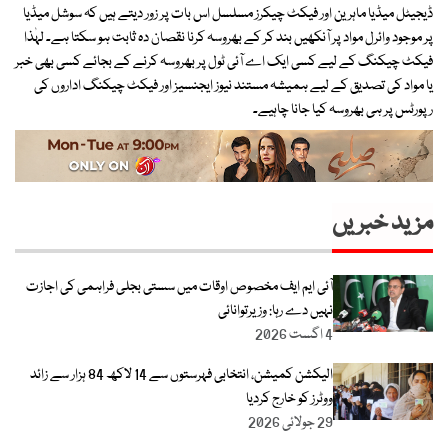
ڈیجیٹل میڈیا ماہرین اور فیکٹ چیکرز مسلسل اس بات پر زور دیتے ہیں کہ سوشل میڈیا
پر موجود وائرل مواد پر آنکھیں بند کر کے بھروسہ کرنا نقصان دہ ثابت ہو سکتا ہے۔ لہٰذا
فیکٹ چیکنگ کے لیے کسی ایک اے آئی ٹول پر بھروسہ کرنے کے بجائے کسی بھی خبر
یا مواد کی تصدیق کے لیے ہمیشہ مستند نیوز ایجنسیز اور فیکٹ چیکنگ اداروں کی
رپورٹس پر ہی بھروسہ کیا جانا چاہیے۔
مزید خبریں
آئی ایم ایف مخصوص اوقات میں سستی بجلی فراہمی کی اجازت
نہیں دے رہا: وزیرتوانائی
4 اگست 2026
الیکشن کمیشن، انتخابی فہرستوں سے 14 لاکھ 84 ہزار سے زائد
ووٹرز کو خارج کردیا
29 جولائی 2026