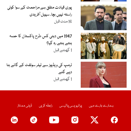
پوری قیادت متفق ہے مزاحمت کے سوا کوئی
راستہ نہیں بچا، سہیل آفریدی
16 منٹ قبل
1947 میں دبئی کس طرح پاکستان کا حصہ
بنتے بنتے رہ گیا؟
1 گھنٹے قبل
ٹرمپ کی ویڈیوز سے ٹیلر سوئفٹ کے گانے ہٹا
دیے گئے
1 گھنٹے قبل
ہمارے بارے میں
پرائیویسی پالیسی
رابطہ کریں
ڈیلی ممتاز