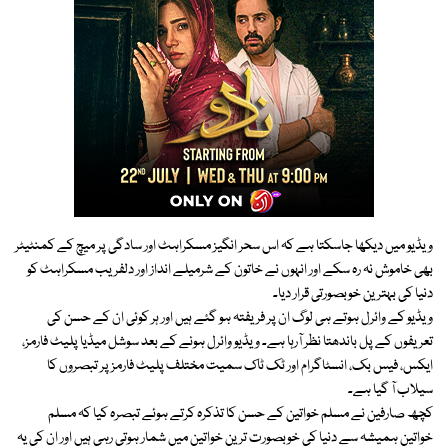
ویڈیو میں دیکھا جاسکتا ہے کہ اس سحر انگیز مسکراہٹ اور سادگی پر میچ کے کمنٹیٹر
بھی خاموش نہ رہ سکے اور انہوں نے خاتون کے شرمیلے انداز اور دلفریب مسکراہٹ کو
دنیا کی بہترین خوبصورتی قرار دیا۔
ویڈیو کے وائرل ہوتے ہی لوگ ان پر فریفتہ ہو گئے ہیں اور ہر کوئی ان کے حسن کی
تعریفوں کے پل باندھتا نظر آرہا ہے۔ ویڈیو وائرل ہونے کے بعد سوشل میڈیا پلیٹ فارمز،
ایکس، فیس بک، انسٹاگرام اور ٹک ٹاک سمیت مختلف پلیٹ فارمز پر تبصروں کا
سیلاب آ گیا ہے۔
کچھ صارفین نے مسلم خواتین کے حسن کا تذکرہ کرتے ہوئے تبصرہ کیا کہ مسلم
خواتین ہمیشہ سے دنیا کی خوبصورت ترین خواتین میں شمار ہوتی رہی ہیں اور ان کی یہ