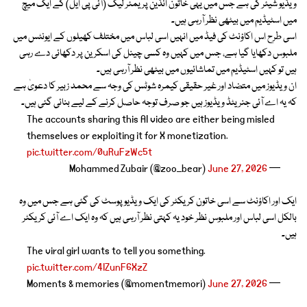
ویڈیو شیئر کی ہے جس میں یہی خاتون انڈین پریمئر لیگ (آئی پی ایل) کے ایک میچ
میں اسٹیڈیم میں بیٹھی نظر آرہی ہیں۔
اسی طرح اس اکاؤنٹ کی فیڈ میں انہیں اسی لباس میں مختلف کھیلوں کے ایونٹس میں
ملبوس دکھایا گیا ہے، جس میں کہیں وہ کسی چینل کی اسکرین پر دکھائی دے رہی
ہیں تو کہیں اسٹیڈیم میں تماشائیوں میں بیٹھی نظر آرہی ہیں۔
ان ویڈیوز میں متضاد اور غیر حقیقی کیمرہ شوٹس کی وجہ سے محمد زبیر کا دعویٰ ہے
کہ یہ اے آئی جنریٹڈ ویڈیوز ہیں جو صرف توجہ حاصل کرنے کے لیے بنائی گئی ہیں۔
The accounts sharing this AI video are either being misled
themselves or exploiting it for X monetization.
pic.twitter.com/0uRuFzWc5t
June 27, 2026
— Mohammed Zubair (@zoo_bear)
ایک اور اکاؤنٹ سے اسی خاتون کریکٹر کی ایک ویڈیو پوسٹ کی گئی ہے جس میں وہ
بالکل اسی لباس اور ملبوس نظر خود یہ کہتی نظر آرہی ہیں کہ وہ ایک اے آئی کریکٹر
ہیں۔
The viral girl wants to tell you something.
pic.twitter.com/4IZunF6XzZ
June 27, 2026
— Moments & memories (@momentmemori)