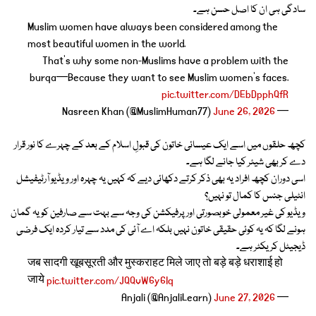
سادگی ہی ان کا اصل حسن ہے۔
Muslim women have always been considered among the
most beautiful women in the world.
That’s why some non-Muslims have a problem with the
burqa—Because they want to see Muslim women’s faces.
pic.twitter.com/DEbDpphQfR
June 26, 2026
— Nasreen Khan (@MuslimHuman77)
کچھ حلقوں میں اسے ایک عیسائی خاتون کی قبولِ اسلام کے بعد کے چہرے کا نور قرار
دے کر بھی شیئر کیا جانے لگا ہے۔
اسی دوران کچھ افراد یہ بھی ذکر کرتے دکھائی دیے کہ کہیں یہ چہرہ اور ویڈیو آرٹیفیشل
انٹیلی جنس کا کمال تو نہیں؟
ویڈیو کی غیر معمولی خوبصورتی اور پرفیکشن کی وجہ سے بہت سے صارفین کو یہ گمان
ہونے لگا کہ یہ کوئی حقیقی خاتون نہیں بلکہ اے آئی کی مدد سے تیار کردہ ایک فرضی
ڈیجیٹل کریکٹر ہے۔
जब सादगी खूबसूरती और मुस्कराहट मिले जाए तो बड़े बड़े धराशाई हो
जाये
pic.twitter.com/JQQvW6y6Iq
June 27, 2026
— Anjali (@AnjaliLearn)