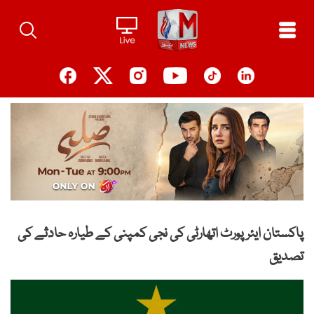
Ski
t
conten
پاکستان ایئر پورٹ اتھارٹی کی نجی کمپنی کے طیارہ حادثے کی
تصدیق