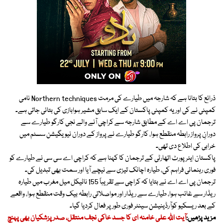
ذرائع کا بتانا ہے کہ شارجہ میں طیارے کی مرمت Northern techniques نامی
کمپنی نے کی اور یہ کمپنی پاکستان کے ایک سابق مشیر ہوابازی کی بتائی جاتی ہے۔
ترجمان پی اے اے کے مطابق شارجہ سے کراچی آنے والے نجی کارگو طیارے سے
دورانِ پرواز رابطہ منقطع ہوا، کارگو طیارے نے پرواز کے دوران نیویگیشن سسٹم میں
خرابی کی اطلاع دی تھی۔
پاکستان ایئر پورٹ اتھارٹی کے ترجمان کا کہنا ہے کہ کراچی اے سی سی نے طیارے کو
فوری رہنمائی فراہم کی، طیارہ اچانک تیزی سے نیچے آیا اور سمت بھی تبدیل کی۔
ترجمان پی اے اے نے بتایا کہ کراچی سے تقریباً 155 ناٹیکل میل مغرب میں طیارہ
ریڈار سے غائب ہوا، طیارے سے ریڈار اور مواصلاتی رابطہ بیک وقت منقطع ہوا، واقعے
کے بعد ریسکیو کوآرڈینیشن سینٹر فوری طور پر فعال کردیا گیا۔
مزید پڑھیں:
آیت اللہ علی خامنہ ای کا جسد خاکی نجف منتقل، صدر پزشکیان بھی پہنچ