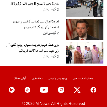
شام 6 بجے تا صبح 11 بجے تک کرفیو نافذ
2 گھنٹے قبل
امریکا ایران سے نمٹنے کیلئے ہر ہتھیار
استعمال کرے گا، نائب صدر
2 گھنٹے قبل
وزیراعظم شہباز شریف سعودیہ پہنچ گئے، آج
ولی عہد سے اہم ملاقات کرینگے
2 گھنٹے قبل
ہمارے بارے میں
پرائیویسی پالیسی
رابطہ کریں
ڈیلی ممتاز
© 2026 M News. All Rights Reserved