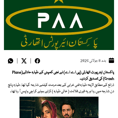
بدھ 8 جولائی 2026
پاکستان ایئر پورٹ اتھارٹی (پی اے اے) نے نجی کمپنی کے طیارہ حادثے(Plane
Crash) کی تصدیق کردی۔
ذرائع کے مطابق لاپتہ طیارہ فنی خرابی کے بعد مرمت کیلئے شارجہ گیا تھا، طیارہ پانچ
دن شارجہ میں رہا اور یہ فیری فلائٹ ( خالی طیارہ ) کرتے ہوئے کراچی واپس آ رہا تھا۔