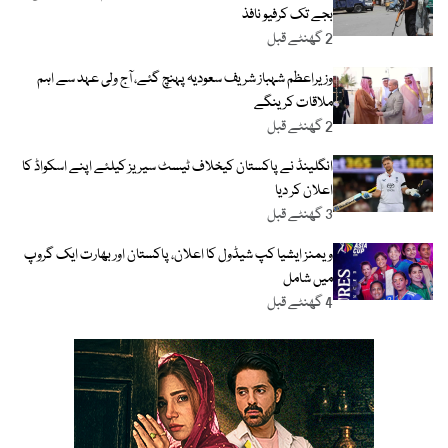
بجے تک کرفیو نافذ
2 گھنٹے قبل
وزیراعظم شہباز شریف سعودیہ پہنچ گئے، آج ولی عہد سے اہم
ملاقات کرینگے
2 گھنٹے قبل
انگلینڈ نے پاکستان کیخلاف ٹیسٹ سیریز کیلئے اپنے اسکواڈ کا
اعلان کر دیا
3 گھنٹے قبل
ویمنز ایشیا کپ شیڈول کا اعلان، پاکستان اور بھارت ایک گروپ
میں شامل
4 گھنٹے قبل