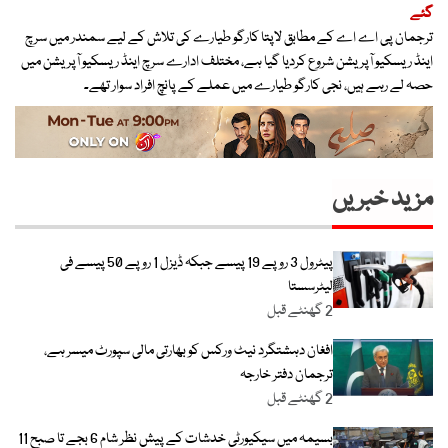
گئے
ترجمان پی اے اے کے مطابق لاپتا کارگو طیارے کی تلاش کے لیے سمندر میں سرچ
اینڈ ریسکیو آپریشن شروع کردیا گیا ہے، مختلف ادارے سرچ اینڈ ریسکیو آپریشن میں
حصہ لے رہے ہیں، نجی کارگو طیارے میں عملے کے پانچ افراد سوار تھے۔
مزید خبریں
پیٹرول 3 روپے 19 پیسے جبکہ ڈیزل 1 روپے 50 پیسے فی
لیٹرسستا
2 گھنٹے قبل
افغان دہشتگرد نیٹ ورکس کو بھارتی مالی سپورٹ میسر ہے،
ترجمان دفتر خارجہ
2 گھنٹے قبل
بسیمہ میں سیکیورٹی خدشات کے پیش نظر شام 6 بجے تا صبح 11