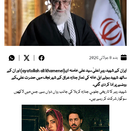
بدھ 8 جولائی 2026
ایران کے شہید رہبرِ اعلیٰ سید علی خامنہ ای(ayatollah ali khamenei) اور ان کے
ساتھ شہید ہوئے اہلِ خانہ کی نمازِ جنازہ عراق کے شہر نجف میں حضرت علی ؓ کے
روضے پر ادا کر دی گئی۔
شہید رہبر کا تاریخی جلوسِ جنازہ کربلا کی جانب رواں دواں ہے، جس میں لاکھوں
سوگوار شرکت کر رہے ہیں۔