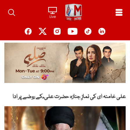
Ski
t
conten
علی خامنہ ای کی نمازِ جنازہ حضرت علی ؓ کے روضے پر ادا