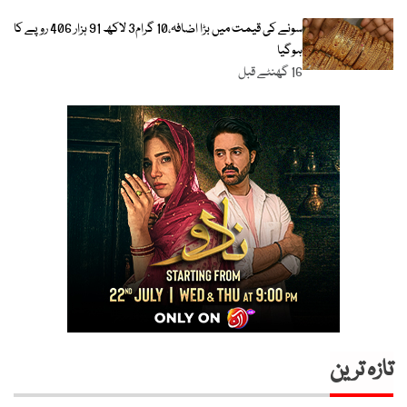
سونے کی قیمت میں بڑا اضافہ،10 گرام3 لاکھ 91 ہزار 406 روپے کا
ہوگیا
16 گھنٹے قبل
تازہ ترین