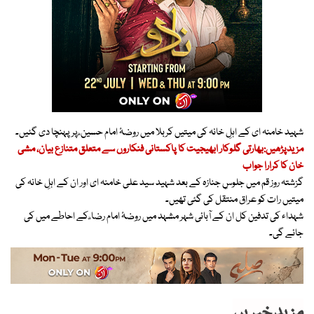
شہید خامنہ ای کے اہلِ خانہ کی میتیں کربلا میں روضۂ امام حسین ؓ پر پہنچا دی گئیں۔
مزیدپڑھیں:بھارتی گلوکار ابھیجیت کا پاکستانی فنکاروں سے متعلق متنازع بیان، مشی
خان کا کرارا جواب
گزشتہ روز قم میں جلوسِ جنازہ کے بعد شہید سید علی خامنہ ای اور ان کے اہلِ خانہ کی
میتیں رات کو عراق منتقل کی گئی تھیں۔
شہداء کی تدفین کل ان کے آبائی شہر مشہد میں روضۂ امام رضا ؓ کے احاطے میں کی
جائے گی۔
مزید خبریں