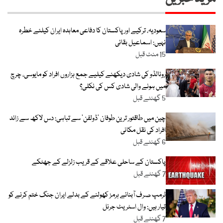
سعودیہ، ترکیے اور پاکستان کا دفاعی معاہدہ ایران کیلئے خطرہ
نہیں: اسماعیل بقائی
15 منٹ قبل
رونالڈو کی شادی دیکھنے کیلیے جمع ہزاروں افراد کو مایوسی، چرچ
میں ہونے والی شادی کس کی نکلی؟
5 گھنٹے قبل
چین میں طاقتور ترین طوفان ‘ڈولفن’ سے تباہی: دس لاکھ سے زائد
افراد کی نقل مکانی
6 گھنٹے قبل
پاکستان کے ساحلی علاقے کے قریب زلزلے کے جھٹکے
7 گھنٹے قبل
ٹرمپ صرف آبنائے ہرمز کھولنے کے بدلے ایران جنگ ختم کرنے کو
تیار ہیں: وال اسٹریٹ جرنل
7 گھنٹے قبل