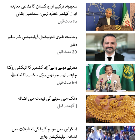
سعودیہ، ترکیے اور پاکستان کا دفاعی معاہدہ
ایران کیلئے خطرہ نہیں: اسماعیل بقائی
15 منٹ قبل
وجاہت غوری انٹرنیشنل ڈپلومیٹس کے سفیر
مقرر
39 منٹ قبل
دھرنے دینے والے آزاد کشمیر کا الیکشن روکنا
چاہتے تھے جو نہیں روک سکے: رانا ثناء اللّٰہ
50 منٹ قبل
ملک میں سونے کی قیمت میں اضافہ
1 گھنٹے قبل
اسکولوں میں موسم گرما کی تعطیلات میں
اضافہ، نوٹیفکیشن جاری