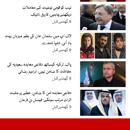
نیب کو قومی نوعیت کے معاملات
دیکھنےچاہئیں، فاروق نائیک
8 گھنٹے قبل
لاک اپ میں سلمان خان کی بطور میزبان بہت
یاد آئی، شلپا شندے
8 گھنٹے قبل
پاک، ترکیہ کیساتھ دفاعی معاہدہ سعودیہ کی
حفاظت کا ضامن نہیں: ابراہیم رضائی
8 گھنٹے قبل
دفاعی معاہدہ امن کا ضامن، خطے پر مثبت
اثرات مرتب ہونگے: فیصل بن فرحان
9 گھنٹے قبل