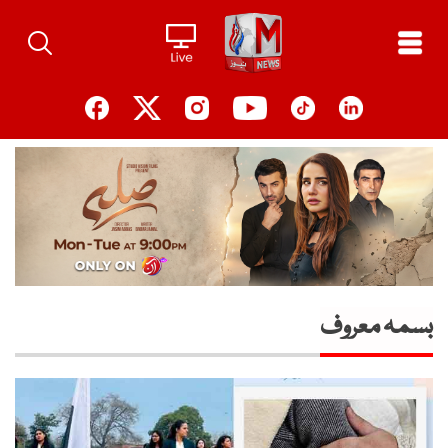
Ski
t
conten
بسمہ معروف