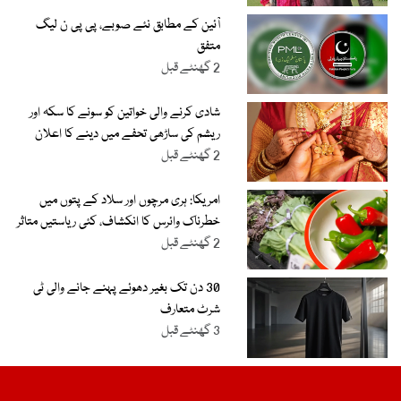
آئین کے مطابق نئے صوبے، پی پی ن لیگ
متفق
2 گھنٹے قبل
شادی کرنے والی خواتین کو سونے کا سکہ اور
ریشم کی ساڑھی تحفے میں دینے کا اعلان
2 گھنٹے قبل
امریکا: ہری مرچوں اور سلاد کے پتوں میں
خطرناک وائرس کا انکشاف، کئی ریاستیں متاثر
2 گھنٹے قبل
30 دن تک بغیر دھوئے پہنے جانے والی ٹی
شرٹ متعارف
3 گھنٹے قبل