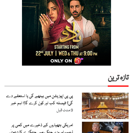
تازہ ترین
پی پی اپوزیشن میں بیٹھے گی یا استعفے دے
گی؟ فیصلہ کب اور کون کرے گا؟ اہم خبر
9 منٹ قبل
امریکی ہتھیاروں کے ذخیرے میں کمی پر
ٹرمپ اور وزیرِ جنگ میں جھگڑے کا دعویٰ،