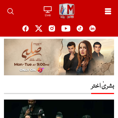
Ski
t
conten
بشریٰ اختر