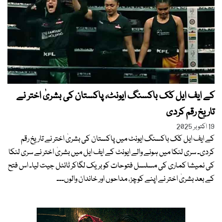
کے ایف ایل کک باکسنگ ایونٹ، پاکستان کی بشریٰ اختر نے
تاریخ رقم کردی
19 اکتوبر 2025
کے ایف ایل کک باکسنگ ایونٹ میں پاکستان کی بشریٰ اختر نے تاریخ رقم
کردی۔ سری لنکا میں ہونے والے ایونٹ کے ایف ایل میں بشریٰ اختر نے سری لنکا
کی نمیشا کماری کی مسلسل فتوحات کو بریک لگاکر ٹائٹل جیت لیا۔ اس فتح
کے بعد بشریٰ اختر نے اپنے کوچز، مداحوں اور خاندان والوں۔۔۔