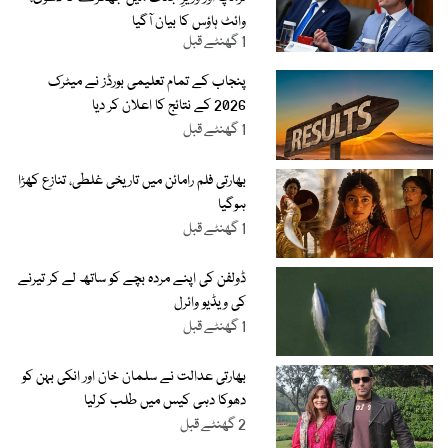
وائٹ ہاؤس کا بیان آگیا
1 گھنٹے قبل
پنجاب کے تمام تعلیمی بورڈز نے میٹرک
2026 کے نتائج کا اعلان کر دیا
1 گھنٹے قبل
بھارتی فلم رامائن میں تاریخی غلطی، تنازع کھڑا
ہوگیا
1 گھنٹے قبل
ڈولفن کی اپنے مردہ بچے کو ساتھ لے کر تیرنے
کی ویڈیو وائرل
1 گھنٹے قبل
بھارتی عدالت نے سلمان خان اور انکی بہن کو
دھوکا دہی کیس میں طلب کرلیا
2 گھنٹے قبل