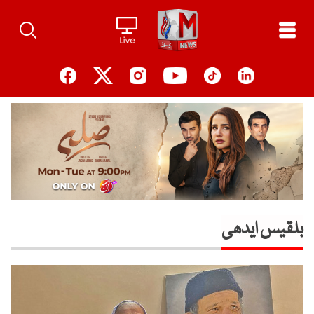
Ski
t
conten
بلقیس ایدھی