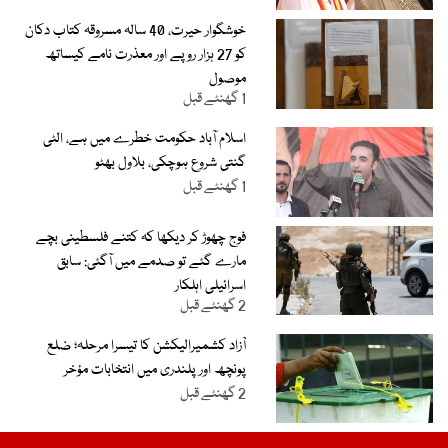
خوشگوار حیرت، 40 سالہ مسروقہ کتاب دکان
کو 27 ہزار روپے اور معذرت نامے کیساتھ
موصول
1 گھنٹے قبل
اسلام آباد حکومت خطرے میں ہے، الٹی
گنتی شروع ہوچکی، بلاول بھٹو
1 گھنٹے قبل
فوج چھوڑ کر دیکھا کہ کتنے فلسطینی بچے
مارے گئے تو صدمے میں آگئی: سابق
اسرائیلی اہلکار
2 گھنٹے قبل
آزاد کشمیرالیکشن کا تیسرا مرحلہ؛ ضلع
پونچھ اور پلندری میں انتخابات مؤخر
2 گھنٹے قبل