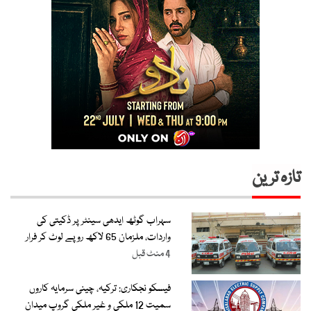
تازہ ترین
سہراب گوٹھ ایدھی سینٹر پر ڈکیتی کی
واردات، ملزمان 65 لاکھ روپے لوٹ کر فرار
4 منٹ قبل
فیسکو نجکاری: ترکیہ، چینی سرمایہ کاروں
سمیت 12 ملکی و غیر ملکی گروپ میدان