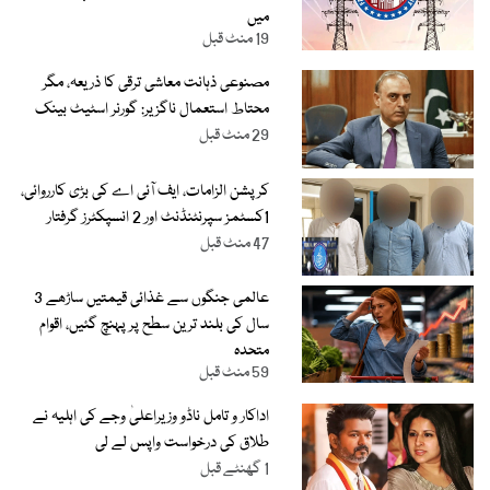
میں
19 منٹ قبل
مصنوعی ذہانت معاشی ترقی کا ذریعہ، مگر
محتاط استعمال ناگزیر: گورنر اسٹیٹ بینک
29 منٹ قبل
کرپشن الزامات، ایف آئی اے کی بڑی کارروائی،
1کسٹمز سپرنٹنڈنٹ اور 2 انسپکٹرز گرفتار
47 منٹ قبل
عالمی جنگوں سے غذائی قیمتیں ساڑھے 3
سال کی بلند ترین سطح پر پہنچ گئیں، اقوام
متحدہ
59 منٹ قبل
اداکار و تامل ناڈو وزیراعلیٰ وجے کی اہلیہ نے
طلاق کی درخواست واپس لے لی
1 گھنٹے قبل