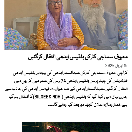
معروف سماجی کارکن بلقیس ایدھی انتقال کرگئیں
15 اپریل 2026
کراچی ،معروف سماجی کارکن عبدالستار ایدھی کی بیوہ اور بلقیس ایدھی
فاؤنڈیشن کی چیئرپرسن بلقیس ایدھی 74 برس کی عمر میں کراچی میں
انتقال کرگئیں۔عبدالستار ایدھی کے صاحبزارے فیصل ایدھی کی جانب سے
جاری بیان میں کہا گیا کہ بلقیس ایدھی (BILQEES ADHI)کا انتقال ہوگیا
ہے، نماز جنازہ اعلان کچھ دیر بعد کیا جائے گا۔۔۔۔