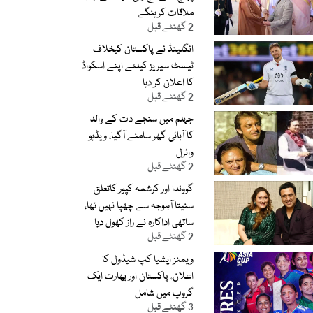
ملاقات کرینگے
2 گھنٹے قبل
انگلینڈ نے پاکستان کیخلاف
ٹیسٹ سیریز کیلئے اپنے اسکواڈ
کا اعلان کر دیا
2 گھنٹے قبل
جہلم میں سنجے دت کے والد
کا آبائی گھر سامنے آگیا، ویڈیو
وائرل
2 گھنٹے قبل
گووندا اور کرشمہ کپور کاتعلق
سنیتا آہوجہ سے چھپا نہیں تھا،
ساتھی اداکارہ نے راز کھول دیا
2 گھنٹے قبل
ویمنز ایشیا کپ شیڈول کا
اعلان، پاکستان اور بھارت ایک
گروپ میں شامل
3 گھنٹے قبل