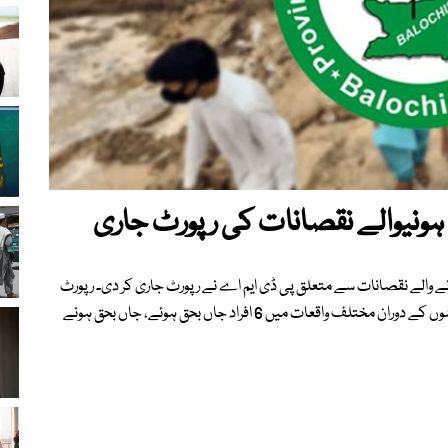
ہونیوالے نقصانات کی رپورٹ جاری
نے والے نقصانات سے متعلق پی ڈی ایم اے نے رپورٹ جاری کر دی۔ رپورٹ
کے مطابق بلوچستان میں 24 مارچ سے اب تک موسلادھار بارشوں کے دوران مختلف واقعات میں 6 افراد جاں بحق ہوئے، جاں بحق ہونے