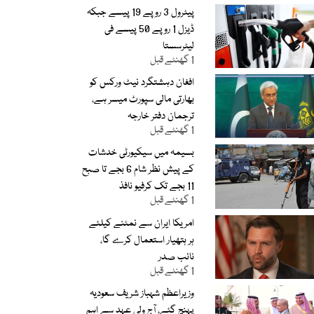
پیٹرول 3 روپے 19 پیسے جبکہ
ڈیزل 1 روپے 50 پیسے فی
لیٹرسستا
1 گھنٹے قبل
افغان دہشتگرد نیٹ ورکس کو
بھارتی مالی سپورٹ میسر ہے،
ترجمان دفتر خارجہ
1 گھنٹے قبل
بسیمہ میں سیکیورٹی خدشات
کے پیش نظر شام 6 بجے تا صبح
11 بجے تک کرفیو نافذ
1 گھنٹے قبل
امریکا ایران سے نمٹنے کیلئے
ہر ہتھیار استعمال کرے گا،
نائب صدر
1 گھنٹے قبل
وزیراعظم شہباز شریف سعودیہ
پہنچ گئے، آج ولی عہد سے اہم