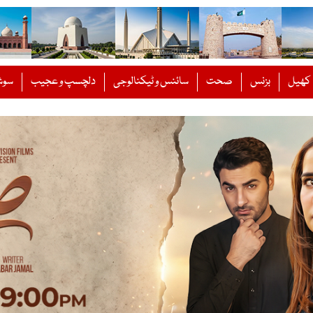
کھیل
بزنس
صحت
سائنس و ٹیکنالوجی
دلچسپ و عجیب
سوش