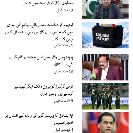
منظوری، 78 نام فہرست میں شامل
3 منٹ قبل
لیتھیم کو شکست دینے والی سوڈیم آئن بیٹری
میں کیا خاص ہے، گاڑیوں میں استعمال کیوں
نہیں کر سکتے
34 منٹ قبل
پیپلز پارٹی وفاق میں اسی تنخواہ پر کام کرے
گی: رانا ثنااللہ
46 منٹ قبل
قومی کرکٹرز کو بیرون ملک لیگز کھیلنے
کیلئے این او سی جاری
59 منٹ قبل
ایاز صادق کا بیرسٹر گوہر کی والدہ کے انتقال پر
اظہارِ افسوس
1 گھنٹے قبل