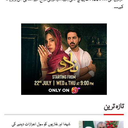
کے۔۔۔
تازہ ترین
شہدا اور غازیوں کو سول اعزازات دینے کی