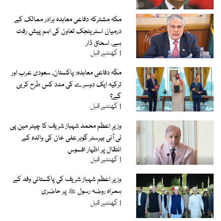
مکہ مشترکہ دفاعی معاہدہ برادر ممالک کے
درمیان اسٹریٹجک تعاون کی اہم پیش رفت
ہے، اسحاق ڈار
1 گھنٹے قبل
مکّہ دفاعی معاہدہ: پاکستان، سعودی عرب اور
ترکیہ ایک دوسرے کی مدد کس طرح کریں
گے؟
1 گھنٹے قبل
وزیرِ اعظم محمد شہباز شریف کا چیئر مین پی
ٹی آئی بیرسٹر گوہر علی خان کی والدہ کے
انتقال پر اظہار افسوس
1 گھنٹے قبل
وزیر اعظم شہباز شریف کی پاکستانی وفد کے
ہمراہ روضہ رسول ﷺ پر حاضری
1 گھنٹے قبل