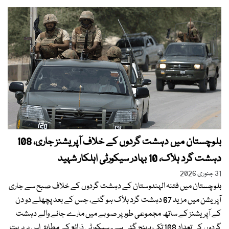
بلوچستان میں دہشت گردوں کے خلاف آپریشنز جاری، 108
دہشت گرد ہلاک، 10 بہادر سیکورٹی اہلکار شہید
31 جنوری 2026
بلوچستان میں فتنہ الہندوستان کے دہشت گردوں کے خلاف صبح سے جاری
آپریشن میں مزید 67 دہشت گرد ہلاک ہو گئے، جس کے بعد پچھلے دو دن
کے آپریشنز کے ساتھ مجموعی طور پر صوبے میں مارے جانے والے دہشت
گردوں کی تعداد 108 تک پہنچ گئی ہے۔ سیکورٹی ذرائع کے مطابق اس بربریت