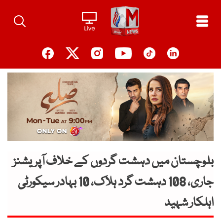
Ski
t
conten
بلوچستان میں دہشت گردوں کے خلاف آپریشنز
جاری، 108 دہشت گرد ہلاک، 10 بہادر سیکورٹی
اہلکار شہید