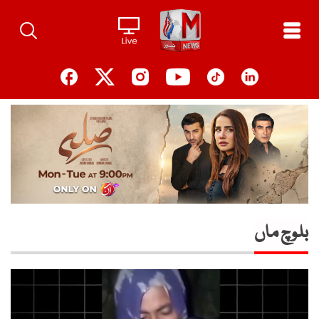
Ski
t
conten
بلوچ ماں