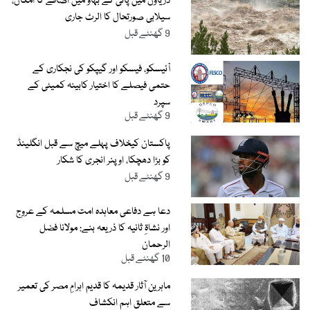
دریاؤں میں پانی کے بہاؤ میں اضافے کا امکان،
سیلابی صورتحال کا الرٹ جاری
9 گھنٹے قبل
آئیسکو، فیسکو اور گیپکو کی نجکاری کے
حتمی فیصلے کا اختیار کابینہ کمیٹی کے
سپرد
9 گھنٹے قبل
پاکستان کیخلاف پہلے میچ سے قبل انگلینڈ
کو بڑا دھچکا، اوپنر انجری کا شکار
9 گھنٹے قبل
دعا ہے دفاعی معاہدہ امت مسلمہ کے عروج
اور نشاۃِ ثانیہ کا ذریعہ بنے: مولانا فضل
الرحمان
10 گھنٹے قبل
ماہرین آثار قدیمہ کا قدیم اہرامِ مصر کی تعمیر
سے متعلق اہم انکشاف