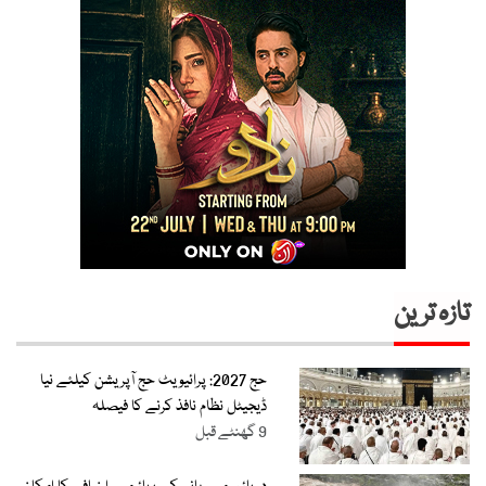
تازہ ترین
حج 2027: پرائیویٹ حج آپریشن کیلئے نیا
ڈیجیٹل نظام نافذ کرنے کا فیصلہ
9 گھنٹے قبل