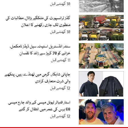
10 گھنٹے قبل
گڈز ٹرانسپورٹ کی ملکگیر ہڑتال، مطالبات کی
منظوری تک جاری رکھنے کا اعلان
10 گھنٹے قبل
سندر انڈسٹریل اسٹیٹ، سیل ڈیڈز نامکمل،
خزانے کو 70 کروڑ سے زائد کا نقصان
11 گھنٹے قبل
جاپانی شاہکار، گرمی میں ٹھنڈے رہیں، پنکھے
والی شرٹ متعارف کرادی
12 گھنٹے قبل
اسٹار فٹبالر لیونل میسی کے والد جارج میسی
68 برس کی عمر میں انتقال کر گئے
12 گھنٹے قبل