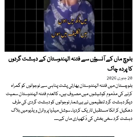
بلوچ ماں کے آنسوؤں سے فتنہ الہندوستان کے دہشت گردوں
کا پردہ چاک
20 جنوری 2026
بلوچستان میں فتنہ الہندوستان بھارتی پشت پناہی سے نوجوانوں کو گمراہ
کرنے کی مذموم کوشیشوں میں مصروف ہیں۔ کالعدم فتنہ الہندوستان سمیت
دیگر دہشت گرد تنظیموں نے بےشمار نوجوانوں کو دہشت گردی کی طرف
دھکیل کر انکا مستقبل تاریک کردیا۔ سوشل میڈیا پر وائرل ویڈیو میں ہلاک
دہشت گرد سخی بخش کی دُکھیاری ماں کے۔۔۔