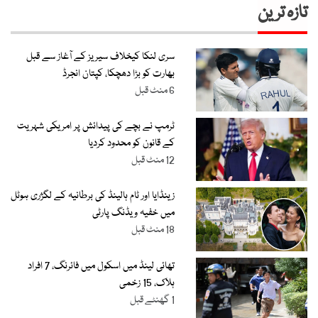
تازہ ترین
سری لنکا کیخلاف سیریز کے آغاز سے قبل
بھارت کو بڑا دھچکا، کپتان انجرڈ
6 منٹ قبل
ٹرمپ نے بچے کی پیدائش پر امریکی شہریت
کے قانون کو محدود کردیا
12 منٹ قبل
زینڈایا اور ٹام ہالینڈ کی برطانیہ کے لگژری ہوٹل
میں خفیہ ویڈنگ پارٹی
18 منٹ قبل
تھائی لینڈ میں اسکول میں فائرنگ، 7 افراد
ہلاک، 15 زخمی
1 گھنٹے قبل