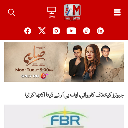
Ski
t
conten
جیولرز کیخلاف کارروائی، ایف بی آر نے ڈیٹا اکٹھا کر لیا