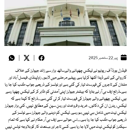
پیر 22 ستمبر 2025
فیڈرل بورڈ آف ریونیو نے ٹیکس چھپانے والےساٹھ ہزار سے زائد جیولرز کے خلاف
کارروائی کے لئے ڈیٹا اکٹھا کرلیا ہے ،پہلے مرحلے میں لاہور، راولپنڈی، فیصل آباد اور
ملتان کے تاجروں کی فہرست تیار کی گئی ہے اور نوٹسز کے ذریعے جواب طلب کیا جا رہا
ہے۔ذرائع ایف بی آر نے بتایا کہ بیشتر جیولرز اپنی آمدنی کم ظاہر کر کے ٹیکس چھپا رہے
ہیں، ٹیکس چھپانے والے جیولرز کی فہرست تیار کر لی گئی ہے،،،ذرائع کا کہنا ہے کہ
ٹیکس ریٹرن ان کی دکانوں، خرید و فروخت اور رہن سہن کے مطابق نہیں، کئی ہزار جیولرز
ٹیکس نیٹ میں شامل ہی نہیں ہو رہے، ٹیکس کم دینے والے جیولرز سے نوٹسز کے
ذریعے جواب طلب کیا جا رہا ہے،،،،اس حوالے سے ایف بی آر حکام نے کہا ہے کہ تمام
سیکٹرز کو ٹیکس نیٹ میں لایا جا رہا ہے، کسی تاجر اور صنعت کار کو بلاوجہ نوٹس نہیں