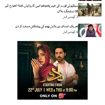
سیکیورٹی فورسز کی خیبر پختونخوا میں کارروائیاں، فتنۃ الخوارج کے
10 دہشتگرد ہلاک
3 گھنٹے قبل
تحریک انصاف نے بلاول بھٹو کی پیشکش مسترد کر دی
4 گھنٹے قبل