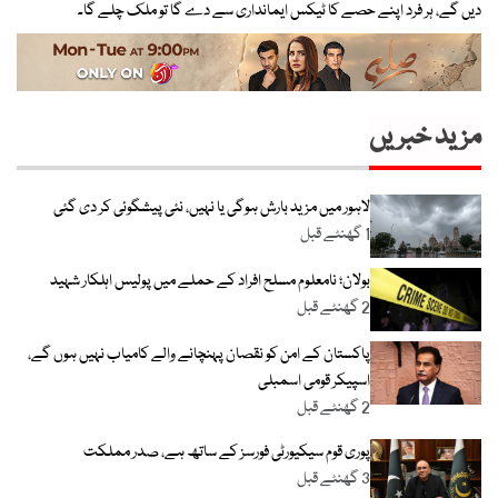
دیں گے، ہر فرد اپنے حصے کا ٹیکس ایمانداری سے دے گا تو ملک چلے گا۔
مزید خبریں
لاہور میں مزید بارش ہوگی یا نہیں، نئی پیشگوئی کر دی گئی
1 گھنٹے قبل
بولان؛ نامعلوم مسلح افراد کے حملے میں پولیس اہلکار شہید
2 گھنٹے قبل
پاکستان کے امن کو نقصان پہنچانے والے کامیاب نہیں ہوں گے،
اسپیکر قومی اسمبلی
2 گھنٹے قبل
پوری قوم سیکیورٹی فورسز کے ساتھ ہے، صدر مملکت
3 گھنٹے قبل