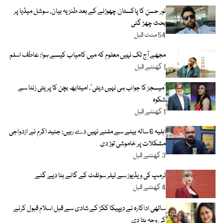
نور حسن کا پاکستان چھوڑنے کے بعد طنزیہ بیان، سوشل میڈیا پر
بحث چھڑ گئی
54 منٹ قبل
مجھے آج تک نہیں معلوم کہ میں کامیاب کیسے ہوا: عاطف اسلم
1 گھنٹے قبل
’میسجز کا جواب ہی نہیں دیتی‘، امیتابھ بچن کا پریتی زنٹا سے
شکوہ
1 گھنٹے قبل
اہلیہ 6 سالہ بیٹے سے ملنے نہیں دے رہیں: جنید اکرم نے ازدواجی
مشکلات پر خاموشی توڑ دی
3 گھنٹے قبل
ٹرمپ کی ویڈیوز سے ٹیلر سوئفٹ کے گانے ہٹا دیے گئے
4 گھنٹے قبل
ساتھی اداکارہ نے دیپیکا ککڑ کے شادی سے قبل اسلام قبول کرنے
کی وجہ بتا دی