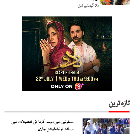
23 گھنٹے قبل
تازہ ترین
اسکولوں میں موسم گرما کی تعطیلات میں
اضافہ، نوٹیفکیشن جاری