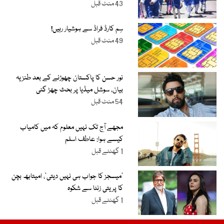
43 منٹ قبل
سِم کارڈ فراڈ سے ہوشیار رہیں!
49 منٹ قبل
نور حسن کا پاکستان چھوڑنے کے بعد طنزیہ
بیان، سوشل میڈیا پر بحث چھڑ گئی
54 منٹ قبل
مجھے آج تک نہیں معلوم کہ میں کامیاب
کیسے ہوا: عاطف اسلم
1 گھنٹے قبل
’میسجز کا جواب ہی نہیں دیتی‘، امیتابھ بچن
کا پریتی زنٹا سے شکوہ
1 گھنٹے قبل