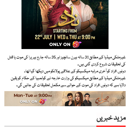
غیرملکی میڈیا کے مطابق 31 سالہ بیرن سانچیز اور 35 سالہ جارج ہیریرا کی موت یا قتل
کی تحقیقات شروع کردی گئی ہیں۔
دونوں افراد کو آخری مرتبہ میکسیکو کے علاقے پولانکو میں دیکھا گیا تھا۔
غیرملکی میڈیا کے مطابق میکسیکو کی وزارت خارجہ نے کولمبیا کے حکام کو یقین
دلایا ہے کہ دونوں افراد کی موت کے حوالے سے مکمل تحقیقات کی جائیں گی۔
مزید خبریں