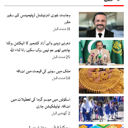
وجاہت غوری انٹرنیشنل ڈپلومیٹس کے سفیر
مقرر
14 منٹ قبل
دھرنے دینے والے آزاد کشمیر کا الیکشن روکنا
چاہتے تھے جو نہیں روک سکے: رانا ثناء اللّٰہ
25 منٹ قبل
ملک میں سونے کی قیمت میں اضافہ
58 منٹ قبل
اسکولوں میں موسم گرما کی تعطیلات میں
اضافہ، نوٹیفکیشن جاری
2 گھنٹے قبل
سِم کارڈ فراڈ سے ہوشیار رہیں!