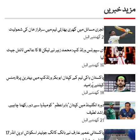
مزید خبریں
انجری مسائل میں گھری بھارتی ٹیم میں سرفراز خان کی شمولیت
2 گھنٹے قبل
ای سپورٹس ورلڈ کپ: محمد زبیر نے ٹیکن 8 کا عالمی ٹائٹل جیت
لیا
16 گھنٹے قبل
پاکستان ہاکی ٹیم کے کپتان ابو بکر ورلڈکپ میں بہترین پرفارمنس
کیلئے پُرامید
18 گھنٹے قبل
دورہ انگلینڈ میں کپتان”بابراعظم ” کو میڈیا سے دور رکھنا چاہیے،
راشد لطیف
21 گھنٹے قبل
پاکستانی عمیر عارف نے ہانگ کانگ جونیئر اسکواش اوپن انڈر 17