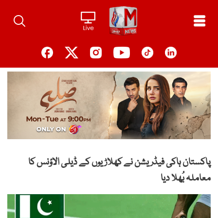
Ski
t
conten
پاکستان ہاکی فیڈریشن نے کھلاڑیوں کے ڈیلی الاؤنس کا
معاملہ بُھلا دیا