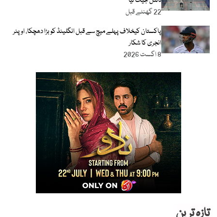
ٹائٹل جیت لیا
22 گھنٹے قبل
پاکستان کیخلاف پہلے میچ سے قبل انگلینڈ کو بڑا دھچکا، اوپنر
انجری کا شکار
8 اگست 2026
تازہ ترین