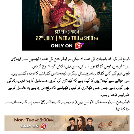
ذرائع نے کہا کہ واجبات کی عدم ادائیگی اور فیڈریشن کی عدم دلچسپی سے کھلاڑی
پریشان ہیں، قومی کھلاڑیوں نے نئی راہیں بھی تلاش کرنا شروع کر دیں۔
قومی ٹیم کے کئی کھلاڑی انٹرنیشنل لیگز اور ٹورنامنٹس کھیلنے کا ارادہ رکھتے ہیں۔
اس حوالے سے کھلاڑیوں کا کہنا ہے کہ کھلاڑی کیا کریں، مستقبل کا پتہ نہیں، زندگی
بھی گزارنا ہے، جس جس کھلاڑی کو کہیں کھیلنے کا موقع مل رہا ہے وہ حاصل کرنے
کے لیے کوشاں ہے۔
فیڈریشن نے ڈومیسٹک الاؤنس بھی 3 ہزار روپے کے بجائے 25 سو روپے کے حساب سے
ادا کیا تھا۔