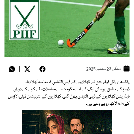
منگل 23 ستمبر 2025
پاکستان ہاکی فیڈریشن نے کھلاڑیوں کے ڈیلی الاؤنس کا معاملہ بُھلا دیا۔
ذرائع کے مطابق پرو ہاکی لیگ کے لیے حکومت سے معاملات طے کرنے کے دوران
فیڈریشن کھلاڑیوں کے ڈیلی الاؤنس بھول گئی، کھلاڑیوں کے انٹرنیشنل ڈیلی الاؤنس
کے 5، 5 لاکھ روپے بنتے ہیں۔