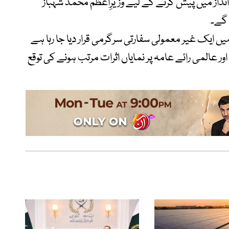
نداز میں پیش کرنے کے لیے وزیرِاعظم محمد شہباز
گے۔
ں ایک غیر معمولی سفارتی سرگرمی قرار دیا جا رہا ہے
عالمی رائے عامہ پر نمایاں اثرات مرتب ہونے کی توقع