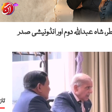
، شاہ عبداللہ دوم اور انڈونیشی صدر
تاز