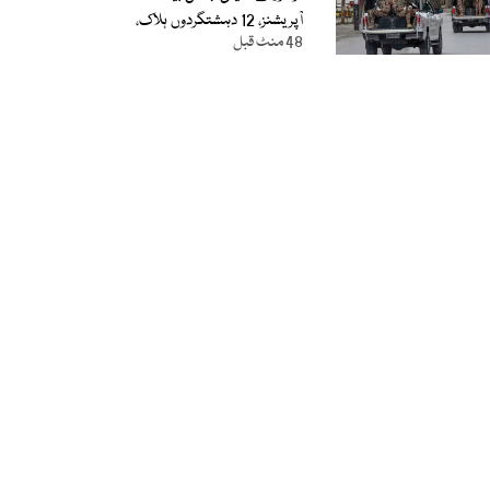
آپریشنز، 12 دہشتگردوں ہلاک،
48 منٹ قبل
آئی ایس پی آر