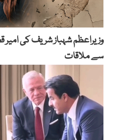
وزیراعظم شہباز شریف کی امیر قطر
سے ملاقات