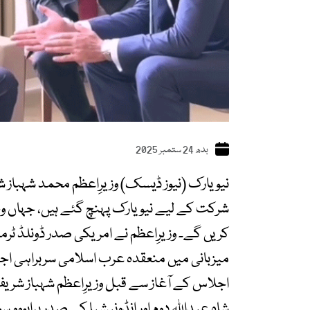
بدھ 24 ستمبر 2025
نیویارک (نیوز ڈیسک) وزیرِاعظم محمد شہباز
شرکت کے لیے نیویارک پہنچ گئے ہیں، جہاں وہ 
کریں گے۔ وزیرِاعظم نے امریکی صدر ڈونلڈ ٹرم
میزبانی میں منعقدہ عرب اسلامی سربراہی ا
اجلاس کے آغاز سے قبل وزیرِاعظم شہباز شریف ن
شاہ عبداللہ دوم اور انڈونیشیا کے صدر پرابووو 