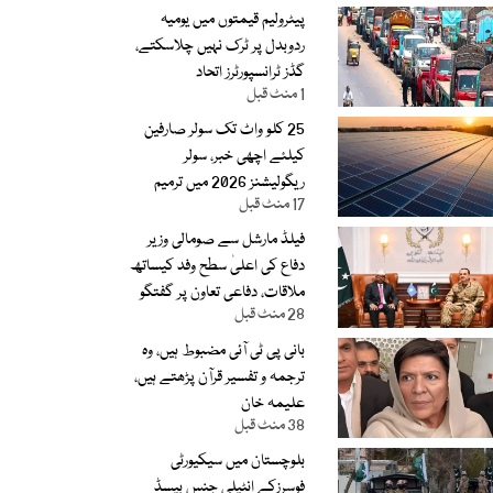
پیٹرولیم قیمتوں میں یومیہ
ردوبدل پر ٹرک نہیں چلاسکتے،
گڈز ٹرانسپورٹرز اتحاد
1 منٹ قبل
25 کلو واٹ تک سولر صارفین
کیلئے اچھی خبر، سولر
ریگولیشنز 2026 میں ترمیم
17 منٹ قبل
فیلڈ مارشل سے صومالی وزیر
دفاع کی اعلیٰ سطح وفد کیساتھ
ملاقات، دفاعی تعاون پر گفتگو
28 منٹ قبل
بانی پی ٹی آئی مضبوط ہیں، وہ
ترجمہ و تفسیر قرآن پڑھتے ہیں،
علیمہ خان
38 منٹ قبل
بلوچستان میں سیکیورٹی
فوسرزکے انٹیلی جنس بیسڈ