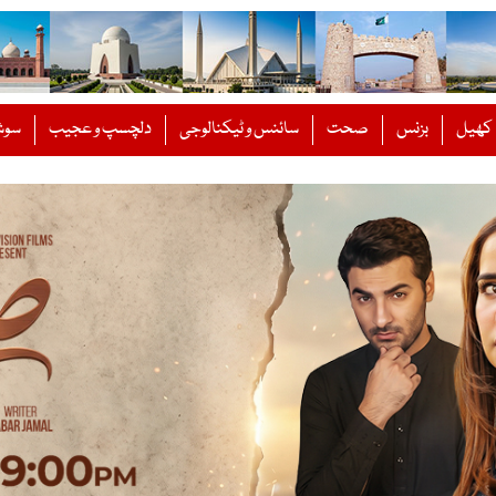
کھیل
بزنس
صحت
سائنس و ٹیکنالوجی
دلچسپ و عجیب
سوش