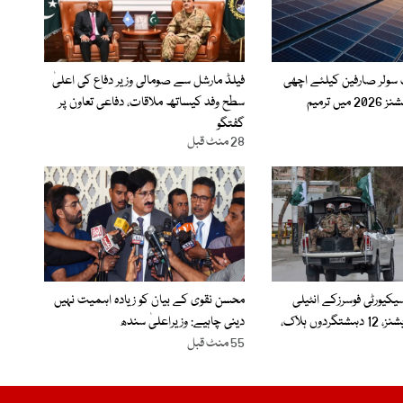
ک سولر صارفین کیلئے اچھی
فیلڈ مارشل سے صومالی وزیر دفاع کی اعلیٰ
ں ترمیم
سطح وفد کیساتھ ملاقات، دفاعی تعاون پر
گفتگو
28 منٹ قبل
یکیورٹی فوسرزکے انٹیلی
محسن نقوی کے بیان کو زیادہ اہمیت نہیں
جنس بیسڈ آپریشنز، 12 دہشتگردوں ہلاک،
دینی چاہیے: وزیراعلیٰ سندھ
55 منٹ قبل