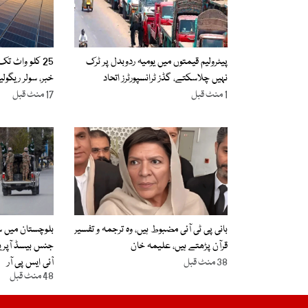
پیٹرولیم قیمتوں میں یومیہ ردوبدل پر ٹرک
25 کلو واٹ ت
نہیں چلاسکتے، گڈز ٹرانسپورٹرز اتحاد
خبر، سولر ریگولیشنز 2026 می
1 منٹ قبل
17 منٹ قبل
بانی پی ٹی آئی مضبوط ہیں، وہ ترجمہ و تفسیر
بلوچستان میں س
قرآن پڑھتے ہیں، علیمہ خان
38 منٹ قبل
آئی ایس پی آر
48 منٹ قبل