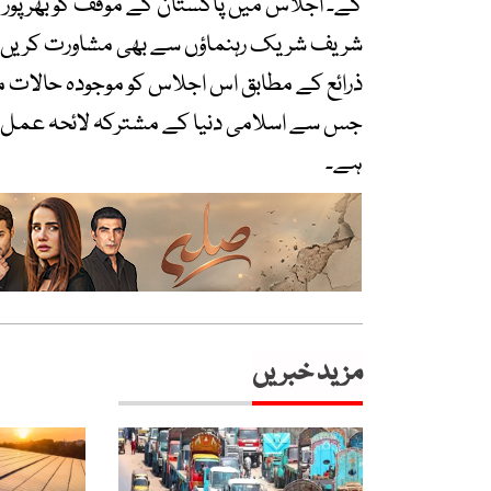
گے۔ اجلاس میں پاکستان کے موقف کو بھرپور ا
شریف شریک رہنماؤں سے بھی مشاورت کریں 
ذرائع کے مطابق اس اجلاس کو موجودہ حالات می
جس سے اسلامی دنیا کے مشترکہ لائحہ عمل اور 
ہے۔
مزید خبریں