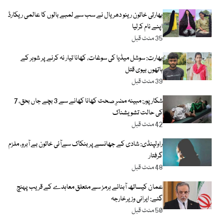
بھارتی خاتون رینو دھریال نے سب سے لمبے بالوں کا عالمی ریکارڈ
اپنے نام کرلیا
35 منٹ قبل
بھارت: سوشل میڈیا کی سوغات، کھانا تیار نہ کرنے پر شوہر کے
ہاتھوں بیوی قتل
39 منٹ قبل
شکارپور: مبینہ مضرِ صحت کھانا کھانے سے 3 بچے جاں بحق، 7
کی حالت تشویشناک
42 منٹ قبل
راولپنڈی: شادی کے جھانسے پر بنکاک سےآئی خاتون بے آبرو، ملزم
گرفتار
48 منٹ قبل
عمان کیساتھ آبنائے ہرمز سے متعلق معاہدے کے قریب پہنچ
گئے: ایرانی وزیرخارجہ
50 منٹ قبل