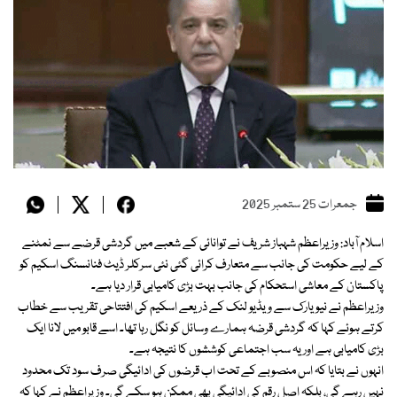
جمعرات 25 ستمبر 2025
اسلام آباد: وزیراعظم شہباز شریف نے توانائی کے شعبے میں گردشی قرضے سے نمٹنے
کے لیے حکومت کی جانب سے متعارف کرائی گئی نئی سرکلر ڈیٹ فنانسنگ اسکیم کو
پاکستان کے معاشی استحکام کی جانب بہت بڑی کامیابی قرار دیا ہے۔
وزیراعظم نے نیویارک سے ویڈیو لنک کے ذریعے اسکیم کی افتتاحی تقریب سے خطاب
کرتے ہوئے کہا کہ گردشی قرضہ ہمارے وسائل کو نگل رہا تھا۔ اسے قابو میں لانا ایک
بڑی کامیابی ہے اور یہ سب اجتماعی کوششوں کا نتیجہ ہے۔
انہوں نے بتایا کہ اس منصوبے کے تحت اب قرضوں کی ادائیگی صرف سود تک محدود
نہیں رہے گی، بلکہ اصل رقم کی ادائیگی بھی ممکن ہو سکے گی۔ وزیراعظم نے کہا کہ