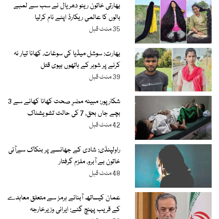
بھارتی خاتون رینو دھریال نے سب سے لمبے
بالوں کا عالمی ریکارڈ اپنے نام کرلیا
35 منٹ قبل
بھارت: سوشل میڈیا کی سوغات، کھانا تیار نہ
کرنے پر شوہر کے ہاتھوں بیوی قتل
39 منٹ قبل
شکارپور: مبینہ مضرِ صحت کھانا کھانے سے 3
بچے جاں بحق، 7 کی حالت تشویشناک
42 منٹ قبل
راولپنڈی: شادی کے جھانسے پر بنکاک سےآئی
خاتون بے آبرو، ملزم گرفتار
48 منٹ قبل
عمان کیساتھ آبنائے ہرمز سے متعلق معاہدے
کے قریب پہنچ گئے: ایرانی وزیرخارجہ