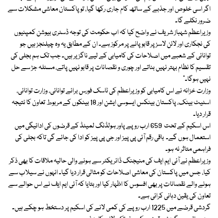
اگر اسی خلوص اور جذبے کے ساتھ کام جاری رکھا گیا، تو پاکستان معاشی مشکلات سے
ضرور نکلے گا۔
وزیراعظم شہباز شریف نے واضح کیا کہ اب حکومت کی توجہ ڈسٹری بیوشن کمپنیوں
کی نجکاری اور لائن لاسز پر قابو پانے پر مرکوز ہے۔ ان کے مطابق یہ وہ چیلنجز ہیں جو
توانائی کے شعبے میں اصلاحات کی کامیابی کے لیے ناگزیر ہیں۔ جب تک ہم بجلی کی
تقسیم کا نظام بہتر نہیں بناتے اور چوری و نقصانات پر قابو نہیں پاتے، مسئلہ جڑ سے حل
نہیں ہوگا۔”
وزارت خزانہ نے اس کامیابی کو وزیراعظم کی ٹاسک فورس برائے توانائی، وزارت توانائی،
اسٹیٹ بینک، پاکستان بینکس ایسوسی ایشن اور 18 بینکوں کے مربوط تعاون کا نتیجہ
قرار دیا۔
اس اسکیم کے تحت 659 ارب روپے پاور ہولڈنگ لمیٹڈ کے قرضوں کی ادائیگی میں
استعمال ہوں گے۔ باقی رقم آئی پی پیز اور جی پی پیز کو ادا کی جائے گی تاکہ بجلی کی
فراہمی متاثر نہ ہو۔
وزیراعظم نے آئی ایم ایف کی منیجنگ ڈائریکٹر سے ہونے والی حالیہ ملاقات کا بھی ذکر
کیا، جس میں پاکستان کی معاشی اصلاحات کو مثالی قرار دیا گیا۔ انہوں نے سیلاب سے
ہونے والے نقصانات پر بھی افسوس کا اظہار کیا اور بتایا کہ آئی ایم ایف نے اس حوالے سے
تعاون کی یقین دہانی کرائی ہے۔
گردشی قرضے میں 1225 ارب روپے کی کمی لانے کی اسکیم پر دستخط ہو چکے ہیں۔