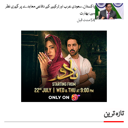
پاکستان، سعودی عرب اور ترکیے کے دفاعی معاہدے پر گہری نظر
ہے: بھارت
54 منٹ قبل
تازہ ترین