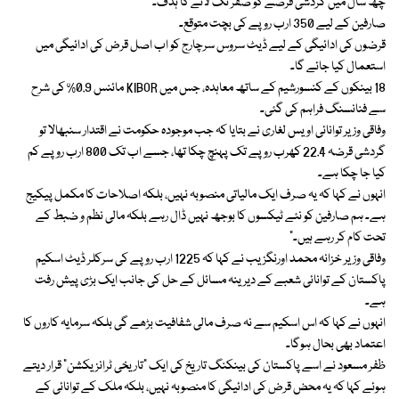
چھ سال میں گردشی قرضے کو صفر تک لانے کا ہدف۔
صارفین کے لیے 350 ارب روپے کی بچت متوقع۔
قرضوں کی ادائیگی کے لیے ڈیٹ سروس سرچارج کو اب اصل قرض کی ادائیگی میں
استعمال کیا جائے گا۔
18 بینکوں کے کنسورشیم کے ساتھ معاہدہ، جس میں KIBOR مائنس 0.9% کی شرح
سے فنانسنگ فراہم کی گئی۔
وفاقی وزیر توانائی اویس لغاری نے بتایا کہ جب موجودہ حکومت نے اقتدار سنبھالا تو
گردشی قرضہ 22.4 کھرب روپے تک پہنچ چکا تھا، جسے اب تک 800 ارب روپے کم
کیا جا چکا ہے۔
انہوں نے کہا کہ یہ صرف ایک مالیاتی منصوبہ نہیں، بلکہ اصلاحات کا مکمل پیکیج
ہے۔ ہم صارفین کو نئے ٹیکسوں کا بوجھ نہیں ڈال رہے بلکہ مالی نظم و ضبط کے
تحت کام کر رہے ہیں۔”
وفاقی وزیر خزانہ محمد اورنگزیب نے کہا کہ 1225 ارب روپے کی سرکلر ڈیٹ اسکیم
پاکستان کے توانائی شعبے کے دیرینہ مسائل کے حل کی جانب ایک بڑی پیش رفت
ہے۔
انہوں نے کہا کہ اس اسکیم سے نہ صرف مالی شفافیت بڑھے گی بلکہ سرمایہ کاروں کا
اعتماد بھی بحال ہوگا۔
ظفر مسعود نے اسے پاکستان کی بینکنگ تاریخ کی ایک “تاریخی ٹرانزیکشن” قرار دیتے
ہوئے کہا کہ یہ محض قرض کی ادائیگی کا منصوبہ نہیں، بلکہ ملک کے توانائی کے