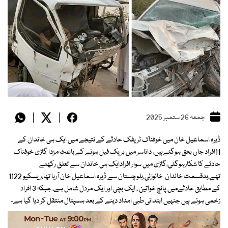
جمعہ 26 ستمبر 2025
ڈیرہ اسماعیل خان میں خوفناک ٹریفک حادثے کے نتیجے میں ایک ہی خاندان کے
11افراد جاں بحق ہوگئےہیں، داناسر میں بریک فیل ہونے کے باعث مزدا گاڑی خوفناک
حادثے کا شکارہوگئی،گاڑی میں سوار افرادایک ہی خاندان سے تعلق رکھتے
تھے،بدقسمت خاندان خانوزئی،بلوچستان سے ڈیرہ اسماعیل خان آرہا تھا،ریسکیو 1122
کے مطابق حادثےمیں پانچ خواتین ، ایک بچی اور ایک مردل شامل ہے، جبکہ 3 افراد
زخمی ہوئے ہیں جنہیں ابتدائی طبی امداد دینے کے بعد ہسپتال منتقل کر دیا گیا ہے-