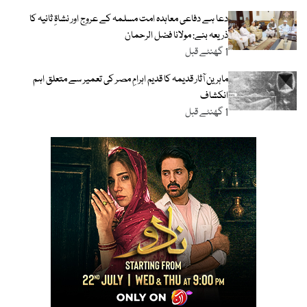
دعا ہے دفاعی معاہدہ امت مسلمہ کے عروج اور نشاۃِ ثانیہ کا
ذریعہ بنے: مولانا فضل الرحمان
1 گھنٹے قبل
ماہرین آثار قدیمہ کا قدیم اہرامِ مصر کی تعمیر سے متعلق اہم
انکشاف
1 گھنٹے قبل