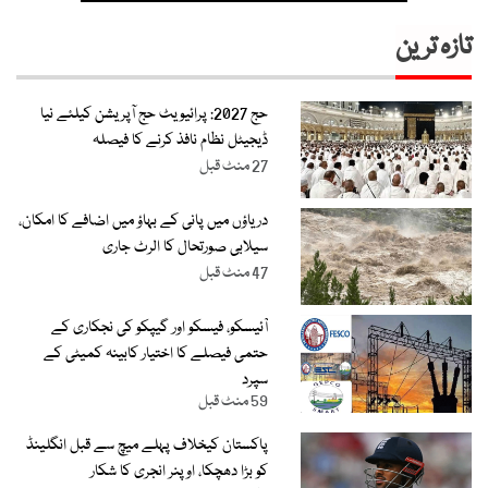
تازہ ترین
حج 2027: پرائیویٹ حج آپریشن کیلئے نیا
ڈیجیٹل نظام نافذ کرنے کا فیصلہ
27 منٹ قبل
دریاؤں میں پانی کے بہاؤ میں اضافے کا امکان،
سیلابی صورتحال کا الرٹ جاری
47 منٹ قبل
آئیسکو، فیسکو اور گیپکو کی نجکاری کے
حتمی فیصلے کا اختیار کابینہ کمیٹی کے
سپرد
59 منٹ قبل
پاکستان کیخلاف پہلے میچ سے قبل انگلینڈ
کو بڑا دھچکا، اوپنر انجری کا شکار