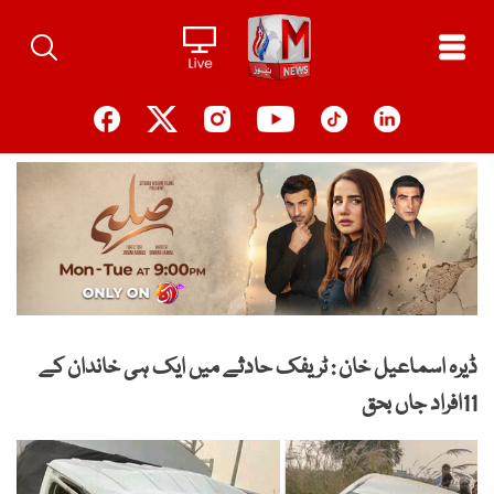
Ski
t
conten
ڈیرہ اسماعیل خان : ٹریفک حادثے میں ایک ہی خاندان کے
11افراد جاں بحق