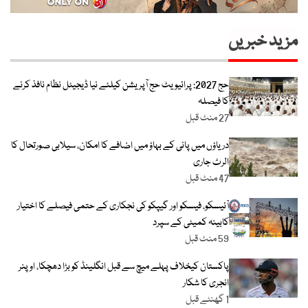
مزید خبریں
حج 2027: پرائیویٹ حج آپریشن کیلئے نیا ڈیجیٹل نظام نافذ کرنے
کا فیصلہ
27 منٹ قبل
دریاؤں میں پانی کے بہاؤ میں اضافے کا امکان، سیلابی صورتحال کا
الرٹ جاری
47 منٹ قبل
آئیسکو، فیسکو اور گیپکو کی نجکاری کے حتمی فیصلے کا اختیار
کابینہ کمیٹی کے سپرد
59 منٹ قبل
پاکستان کیخلاف پہلے میچ سے قبل انگلینڈ کو بڑا دھچکا، اوپنر
انجری کا شکار
1 گھنٹے قبل