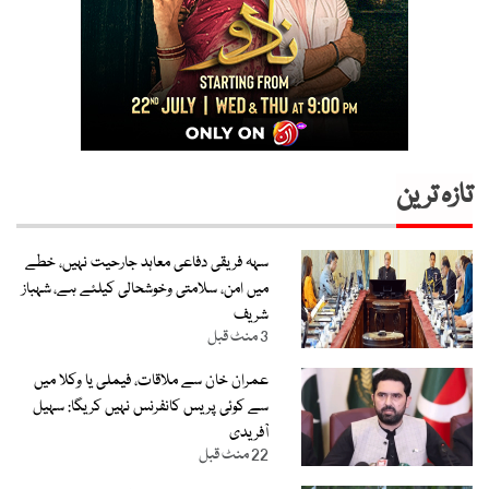
تازہ ترین
سہہ فریقی دفاعی معاہد جارحیت نہیں، خطے
میں امن، سلامتی وخوشحالی کیلئے ہے، شہباز
شریف
3 منٹ قبل
عمران خان سے ملاقات، فیملی یا وکلا میں
سے کوئی پریس کانفرنس نہیں کریگا: سہیل
آفریدی
22 منٹ قبل