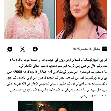
منگل 16 ستمبر 2025
کراچی(شوبز ڈیسک)پاکستانی ٹیلی ویژن کی خوبصورت اور باصلاحیت اداکارہ سارہ
عمیر نے حال ہی میں اپنی کرینہ کپور سے مشابہت سے متعلق گفتگو کی۔
سارہ عمیر نے کم عمری میں شوبز کی دنیا میں قدم رکھا، ان کا پہلا ڈرامہ 2008ء میں
پی ٹی وی پر نشر ہوا تھا، اس کے بعد انہوں نے متعدد ڈراموں میں اپنی اداکاری کے جوہر
دکھائے، سارہ عمیر نجی ٹی وی کے مشہور ریئلٹی شو دیسی کڑیاں کی فاتح بھی رہ چکی
ہیں، حال ہی میں سارہ عمیر نجی ٹی وی کے ایک ریئلٹی شو کے پانچویں ہفتے میں
ایلیمنیٹ ہوگئیں ہیں۔