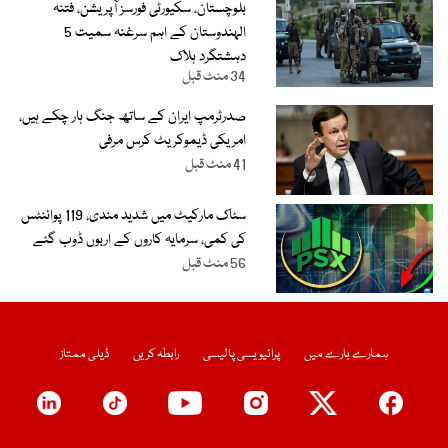
بلوچستان، سکیورٹی فورسز آپریشن، فتنہ
الہندوستان کے اہم سرغنہ سمیت 5
دہشتگرد ہلاک
34 منٹ قبل
صدرٹرمپ ایران کے ساتھ جنگ ہار چکے ہیں،
امریکی ڈیموکریٹ کرس مرفی
41 منٹ قبل
سٹاک مارکیٹ میں شدید مندی، 119 پوائنٹس
کی کمی، سرمایہ کاروں کے اربوں ڈوب گئے
56 منٹ قبل
ہمارے بارے میں
پرائیویسی پالیسی
رابطہ کریں
ڈیلی ممتاز