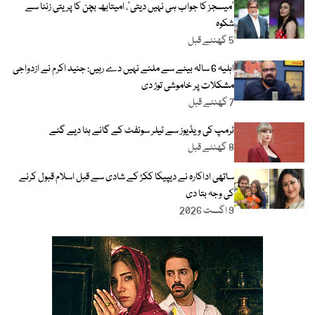
’میسجز کا جواب ہی نہیں دیتی‘، امیتابھ بچن کا پریتی زنٹا سے
شکوہ
5 گھنٹے قبل
اہلیہ 6 سالہ بیٹے سے ملنے نہیں دے رہیں: جنید اکرم نے ازدواجی
مشکلات پر خاموشی توڑ دی
7 گھنٹے قبل
ٹرمپ کی ویڈیوز سے ٹیلر سوئفٹ کے گانے ہٹا دیے گئے
8 گھنٹے قبل
ساتھی اداکارہ نے دیپیکا ککڑ کے شادی سے قبل اسلام قبول کرنے
کی وجہ بتا دی
9 اگست 2026