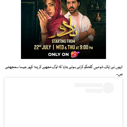
انہوں نے ایک شو میں گفتگو کرتے ہوئے بتایا کہ لوگ مجھے کرینہ کپور جیسا سمجھتے
ہیں۔