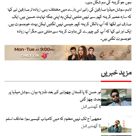
ہوں جو کرینہ کی ہم شکل ہے۔
تاہم سوشل میڈیا صارفین کی رائے اس بارے میں مختلف رہی، زیادہ تر صارفین نے کہا
کہ سارہ عمیر کرینہ کپور سے نہیں ملتیں لیکن وہ اپنی جگہ نہایت حسین ہیں، ایک
صارف نے لکھا کہ آپ بالکل کرینہ کپور جیسی نہیں لگتیں لیکن بہت خوبصورت ہیں،
ایک اور نے کہا کہ آپ کے چہرے کی بناوٹ کرینہ سے ملتی ہے، مگر آپ زیادہ
خوبصورت لگتی ہیں۔
مزید خبریں
نور حسن کا پاکستان چھوڑنے کے بعد طنزیہ بیان، سوشل میڈیا پر
بحث چھڑ گئی
4 گھنٹے قبل
مجھے آج تک نہیں معلوم کہ میں کامیاب کیسے ہوا: عاطف اسلم
5 گھنٹے قبل