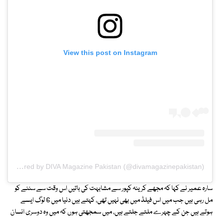
View this post on Instagram
A post shared by DIVA Magazine Pakistan (@divamagazinepakistan)
سارہ عمیر نے کہا کہ مجھے کرینہ کپور سے مشابہت کی باتیں اس وقت سے سننے کو
مل رہی ہیں جب میں اس فیلڈ میں بھی نہیں تھی، کہتے ہیں دنیا میں 6 لوگ ایسے
ہوتے ہیں جن کے چہرے ملتے جلتے ہیں، میں سمجھتی ہوں کہ میں وہ دوسری انسان