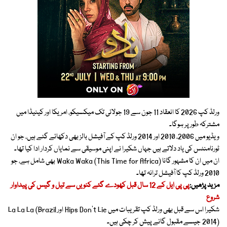
ورلڈ کپ 2026 کا انعقاد 11 جون سے 19 جولائی تک میکسیکو، امریکا اور کینیڈا میں
مشترکہ طور پر ہوگا۔
ویڈیو میں 2006، 2010 اور 2014 ورلڈ کپ کے آفیشل بالز بھی دکھائے گئے ہیں، جو ان
ٹورنامنٹس کی یاد دلاتے ہیں جہاں شکیرا نے اپنی موسیقی سے نمایاں کردار ادا کیا تھا۔
ان میں ان کا مشہور گانا Waka Waka (This Time for Africa) بھی شامل ہے، جو
2010 ورلڈ کپ کا آفیشل ترانہ تھا۔
مزید پڑھیں:
پی پی ایل کے 12 سال قبل کھودے گئے کنویں سے تیل و گیس کی پیداوار
شروع
شکیرا اس سے قبل بھی ورلڈ کپ تقریبات میں Hips Don’t Lie اور La La La (Brazil
2014) جیسے مقبول گانے پیش کر چکی ہیں۔