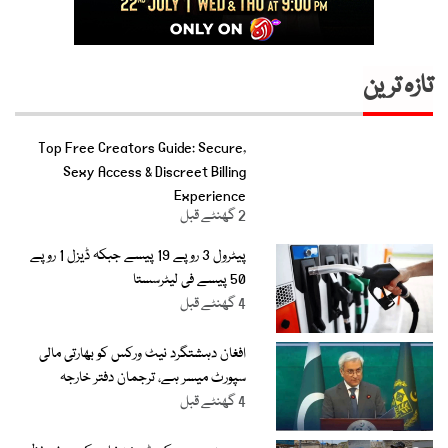
تازہ ترین
Top Free Creators Guide: Secure,
Sexy Access & Discreet Billing
Experience
2 گھنٹے قبل
پیٹرول 3 روپے 19 پیسے جبکہ ڈیزل 1 روپے
50 پیسے فی لیٹرسستا
4 گھنٹے قبل
افغان دہشتگرد نیٹ ورکس کو بھارتی مالی
سپورٹ میسر ہے، ترجمان دفتر خارجہ
4 گھنٹے قبل