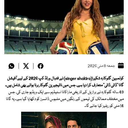
جمعہ 8 مئی 2026
کولمبین گلوکارہ شکیرا(singer shakira) نے فٹبال ورلڈ کپ 2026 کے لیے آفیشل
گانا “ڈائی ڈائی” متعارف کرا دیا ہے، جس میں نائیجیرین گلوکار برنا بوائے بھی شامل ہیں۔
49 سالہ گلوکارہ نے برازیل کے تاریخی ماراکانا اسٹیڈیم سے ایک ویڈیو جاری کی، جس
میں مختلف ممالک کی ٹیموں کے رنگوں میں ملبوس ڈانسرز کو دکھایا گیا ہے۔ یہ گانا
14 مئی کو ریلیز کیا جائے گا۔