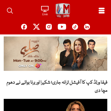
Ski
t
conten
فیفا ورلڈ کپ کا آفیشل ترانہ جاری؛ شکیرا اور برنا بوائے نے دھوم
مچا دی