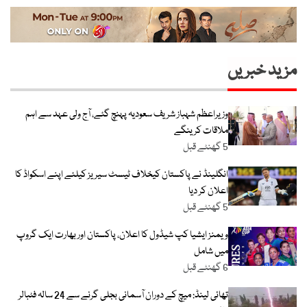
مزید خبریں
وزیراعظم شہباز شریف سعودیہ پہنچ گئے، آج ولی عہد سے اہم
ملاقات کرینگے
5 گھنٹے قبل
انگلینڈ نے پاکستان کیخلاف ٹیسٹ سیریز کیلئے اپنے اسکواڈ کا
اعلان کر دیا
5 گھنٹے قبل
ویمنز ایشیا کپ شیڈول کا اعلان، پاکستان اور بھارت ایک گروپ
میں شامل
6 گھنٹے قبل
تھائی لینڈ: میچ کے دوران آسمانی بجلی گرنے سے 24 سالہ فٹبالر