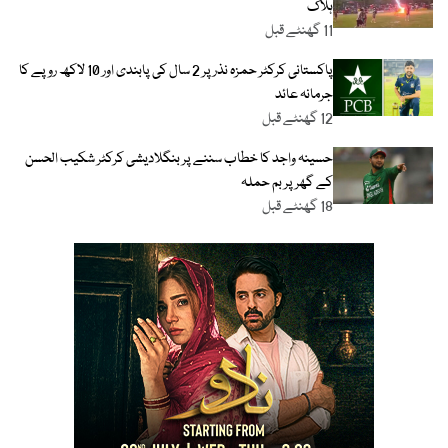
ہلاک
11 گھنٹے قبل
پاکستانی کرکٹر حمزہ نذر پر 2 سال کی پابندی اور 10 لاکھ روپے کا
جرمانہ عائد
12 گھنٹے قبل
حسینہ واجد کا خطاب سننے پر بنگلادیشی کرکٹر شکیب الحسن
کے گھر پر بم حملہ
18 گھنٹے قبل