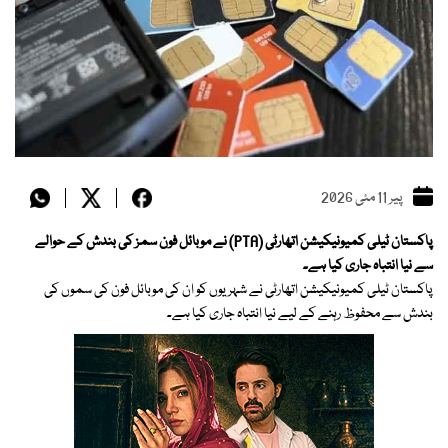
پیر 11 مئی 2026
پاکستان ٹیلی کمیونیکیشن اتھارٹی (PTA) نے موبائل فون سمز کی بندش کے حوالے
سے نیا انتباہ جاری کیا ہے۔
پاکستان ٹیلی کمیونیکیشن اتھارٹی نے شہریوں کو ان کی موبائل فون کی سموں کی
بندش سے محفوظ رہنے کے لیے نیا انتباہ جاری کیا ہے۔