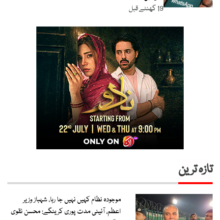
19 گھنٹے قبل
تازہ ترین
موجودہ نظام کہیں نہیں جا رہا، شہباز وزیر
اعظم، آئینی مدت پوری کرینگے: محسن نقوی