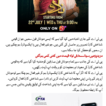
پی ٹی اے کے جاری انتباہ میں کہا گیا ہے کہ ایسی موبائل فون سمیں جو ان قومی
شناختی کارڈ نمبروں پر حاصل کی گئی ہیں، جو غیر فعال ہیں یا ایکسپائرڈ ہو چکے ہیں،
ان سموں کو معطل کیا جا سکتا ہے۔
مزیدپڑھیں:سوناسستا،فی تولہ قیمت میں کتنی کمی ہوگئی
پی ٹی اے کی جانب سے تمام موبائل فون صارفین کو متنبہ کیا گیا ہے کہ وہ قومی
شناختی کارڈ کی معیاد اور معلومات کو بر وقت اپ ڈیٹ رکھیں۔
پی ٹی اے کا کہ اگر آپ کا شناختی کارڈ ایکسپائرڈ ہو کر غیر فعال ہو چکا ہے تو موبائل
آپریٹر کے پاس اپنی معلومات اپ ڈیٹ کریں اور نادرا سے شناختی کارڈ فعال کروائیں۔
پی ٹی اے نے صارفین سے کہا ہے کہ وہ اپنی شناخت کی توثیق یقینی بنائیں جس سے
آپ کا رابطہ محفوظ ہوگا۔