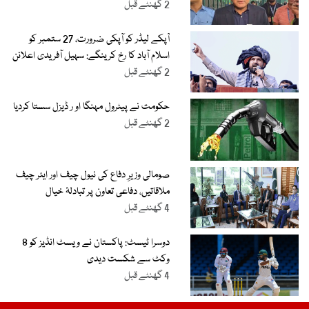
2 گھنٹے قبل
آپکے لیڈر کو آپکی ضرورت، 27 ستمبر کو
اسلام آباد کا رخ کرینگے: سہیل آفریدی اعلانن
2 گھنٹے قبل
حکومت نے پیٹرول مہنگا او ر ڈیزل سستا کردیا
2 گھنٹے قبل
صومالی وزیرِ دفاع کی نیول چیف اور ایئر چیف
ملاقاتیں، دفاعی تعاون پر تبادلۂ خیال
4 گھنٹے قبل
دوسرا ٹیسٹ: پاکستان نے ویسٹ انڈیز کو 8
وکٹ سے شکست دیدی
4 گھنٹے قبل