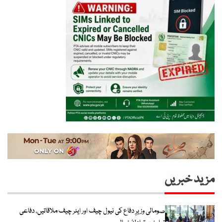
مزید خبریں
صومالی وزیرِ دفاع کی نیول چیف اور ایئر چیف ملاقاتیں، دفاعی