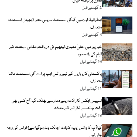
تعاون پر تبادلۂ خیال
4 گھنٹے قبل
اینڈرائیڈ فونز میں گوگل اسسٹنٹ سروس ختم، ڈیجیٹل اسسٹنٹ
متعارف
8 گھنٹے قبل
خیرپور میں اعلیٰ معیاری لیتھیم کی دریافت، مقامی صنعت کے
قیام کی راہ ہموار
10 گھنٹے قبل
پاکستانی کاروباروں کے لیے واٹس ایپ پر اے آئی اسسٹنٹ مائنا
متعارف
14 گھنٹے قبل
اسپیس ایکس کا راکٹ اپنے مدار سے بھٹک گیا، آج کسی بھی
وقت چاند سے ٹکرانے کے خدشہ
18 گھنٹے قبل
کیا آپ کا واٹس ایپ اکاؤنٹ اچانک بند ہوگیا ہے؟ تو اس کی وجہ
جان لیں