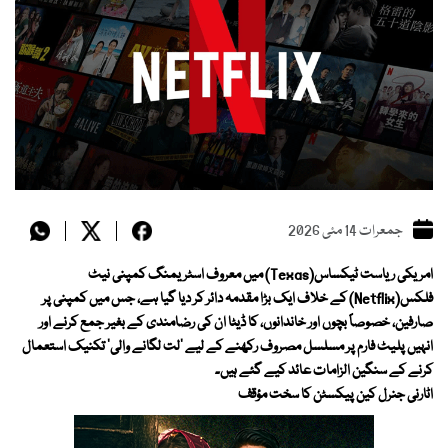
جمعرات 14 مئی 2026
امریکی ریاست ٹیکساس(Texas) میں معروف اسٹریمنگ کمپنی نیٹ
فلکس(Netflix) کے خلاف ایک بڑا مقدمہ دائر کر دیا گیا ہے، جس میں کمپنی پر
صارفین، خصوصاً بچوں اور خاندانوں، کا ڈیٹا ان کی رضامندی کے بغیر جمع کرنے اور
انہیں پلیٹ فارم پر مسلسل مصروف رکھنے کے لیے ’لت لگانے والی‘ تکنیک استعمال
کرنے کے سنگین الزامات عائد کیے گئے ہیں۔
اٹارنی جنرل کین پیکسٹن کا سخت مؤقف