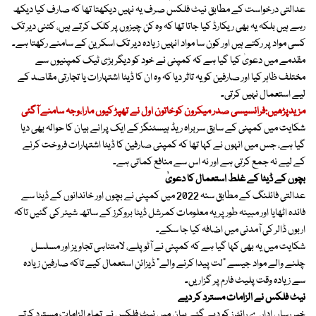
عدالتی درخواست کے مطابق نیٹ فلکس صرف یہ نہیں دیکھتا تھا کہ صارف کیا دیکھ
رہے ہیں بلکہ یہ بھی ریکارڈ کیا جاتا تھا کہ وہ کن چیزوں پر کلک کرتے ہیں، کتنی دیر تک
کسی مواد پر رکتے ہیں اور کون سا مواد انہیں زیادہ دیر تک اسکرین کے سامنے رکھتا ہے۔
مقدمے میں دعویٰ کیا گیا ہے کہ کمپنی نے خود کو دیگر بڑی ٹیک کمپنیوں سے
مختلف ظاہر کیا اور صارفین کو یہ تاثر دیا کہ وہ ان کا ڈیٹا اشتہارات یا تجارتی مقاصد کے
لیے استعمال نہیں کرتی۔
مزیدپڑھیں:فرانسیسی صدر میکرون کوخاتون اول نے تھپڑ کیوں مارا،وجہ سامنے آگئی
شکایت میں کمپنی کے سابق سربراہ ریڈ ہیسٹنگز کے ایک پرانے بیان کا حوالہ بھی دیا
گیا ہے، جس میں انہوں نے کہا تھا کہ کمپنی صارفین کا ڈیٹا اشتہارات فروخت کرنے
کے لیے نہ جمع کرتی ہے اور نہ اس سے منافع کماتی ہے۔
بچوں کے ڈیٹا کے غلط استعمال کا دعویٰ
عدالتی فائلنگ کے مطابق سنہ 2022 میں کمپنی نے بچوں اور خاندانوں کے ڈیٹا سے
فائدہ اٹھایا اور مبینہ طور پر یہ معلومات کمرشل ڈیٹا بروکرز کے ساتھ شیئر کی گئیں تاکہ
اربوں ڈالر کی آمدنی میں اضافہ کیا جا سکے۔
شکایت میں یہ بھی کہا گیا ہے کہ کمپنی نے آٹو پلے، لامتناہی تجاویز اور مسلسل
چلنے والے مواد جیسے “لت پیدا کرنے والے” ڈیزائن استعمال کیے تاکہ صارفین زیادہ
سے زیادہ وقت پلیٹ فارم پر گزاریں۔
نیٹ فلکس نے الزامات مسترد کر دیے
خبر رساں ادارے رائٹرز کو دیے گئے بیان میں نیٹ فلکس نے تمام الزامات مسترد کرتے