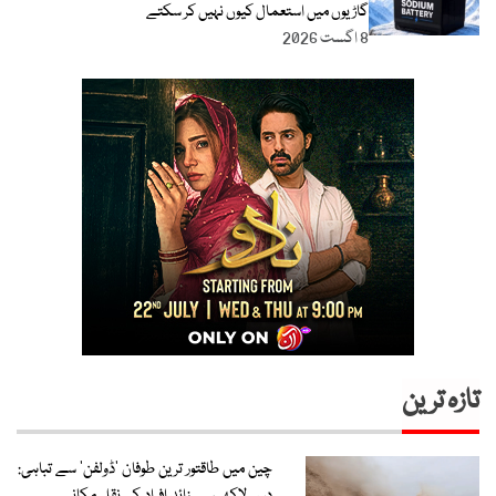
گاڑیوں میں استعمال کیوں نہیں کر سکتے
8 اگست 2026
تازہ ترین
چین میں طاقتور ترین طوفان ‘ڈولفن’ سے تباہی:
دس لاکھ سے زائد افراد کی نقل مکانی