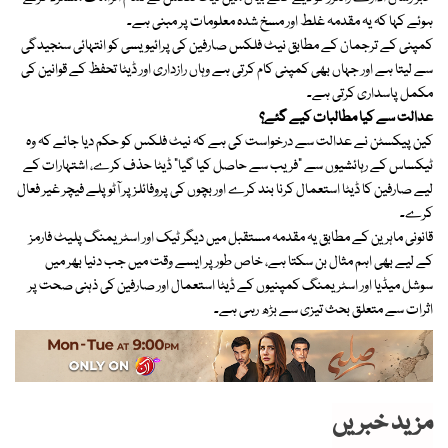
ہوئے کہا کہ یہ مقدمہ غلط اور مسخ شدہ معلومات پر مبنی ہے۔
کمپنی کے ترجمان کے مطابق نیٹ فلکس صارفین کی پرائیویسی کو انتہائی سنجیدگی
سے لیتا ہے اور جہاں بھی کمپنی کام کرتی ہے وہاں رازداری اور ڈیٹا تحفظ کے قوانین کی
مکمل پاسداری کرتی ہے۔
عدالت سے کیا مطالبات کیے گئے؟
کین پیکسٹن نے عدالت سے درخواست کی ہے کہ نیٹ فلکس کو حکم دیا جائے کہ وہ
ٹیکساس کے رہائشیوں سے “فریب سے حاصل کیا گیا” ڈیٹا حذف کرے، اشتہارات کے
لیے صارفین کا ڈیٹا استعمال کرنا بند کرے اور بچوں کی پروفائلز پر آٹو پلے فیچر غیر فعال
کرے۔
قانونی ماہرین کے مطابق یہ مقدمہ مستقبل میں دیگر ٹیک اور اسٹریمنگ پلیٹ فارمز
کے لیے بھی اہم مثال بن سکتا ہے، خاص طور پر ایسے وقت میں جب دنیا بھر میں
سوشل میڈیا اور اسٹریمنگ کمپنیوں کے ڈیٹا استعمال اور صارفین کی ذہنی صحت پر
اثرات سے متعلق بحث تیزی سے بڑھ رہی ہے۔
مزید خبریں