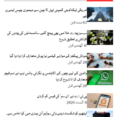
امریکی ٹیکنالوجی کمپنی ایپل کا چین سے میموری چپس لینے پر
غور
43 منٹ قبل
سرسبزپودے خلا میں بھی پہنچ گئے، سائنسدانوں کی پودوں کی
افزائش پر تحقیق شروع
16 گھنٹے قبل
موبائل پیکجز کے موازنے کیلئے نیا پورٹل متعارف کرا دیا دیا گیا
20 گھنٹے قبل
والدین کے لیے بچوں کے اکاؤنٹس پر نگرانی، واٹس ایپ نے اہم فیچر
متعارف کرا نا شروع کر دیا
20 گھنٹے قبل
پی ٹی اے نے ’ای سم‘ کی فیس کم کردی
8 اگست 2026
لیتھیم کو شکست دینے والی سوڈیم آئن بیٹری میں کیا خاص ہے،