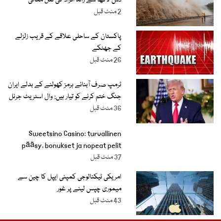
2 منٹ قبل
پاکستان کے ساحلی علاقے کے قریب زلزلے
کے جھٹکے
26 منٹ قبل
ٹرمپ صرف آبنائے ہرمز کھولنے کے بدلے ایران
جنگ ختم کرنے کو تیار ہیں: وال اسٹریٹ جرنل
36 منٹ قبل
Sweetsino Casino: turvallinen
pääsy, bonukset ja nopeat pelit
37 منٹ قبل
امریکی ٹیکنالوجی کمپنی ایپل کا چین سے
میموری چپس لینے پر غور
43 منٹ قبل