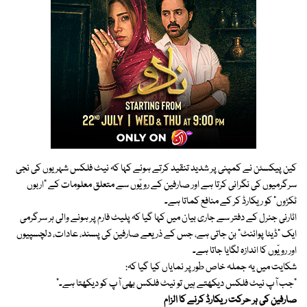
کین پیکسٹن نے کمپنی پر شدید تنقید کرتے ہوئے کہا کہ نیٹ فلکس شہریوں کی نجی
سرگرمیوں کی نگرانی کرتا ہے اور صارفین کے رویّوں سے متعلق معلومات کے “اربوں
ٹکڑوں” کو ریکارڈ کر کے منافع کماتا ہے۔
اٹارنی جنرل کے دفتر سے جاری بیان میں کہا گیا کہ پلیٹ فارم پر ہونے والی ہر سرگرمی
ایک “ڈیٹا پوائنٹ” بن جاتی ہے، جس کے ذریعے صارفین کی پسند، عادات، دلچسپیوں
اور رویّوں کا اندازہ لگایا جاتا ہے۔
شکایت میں یہ جملہ خاص طور پر نمایاں کیا گیا کہ:
“جب آپ نیٹ فلکس دیکھتے ہیں تو نیٹ فلکس بھی آپ کو دیکھتا ہے۔”
صارفین کی ہر حرکت ریکارڈ کرنے کا الزام