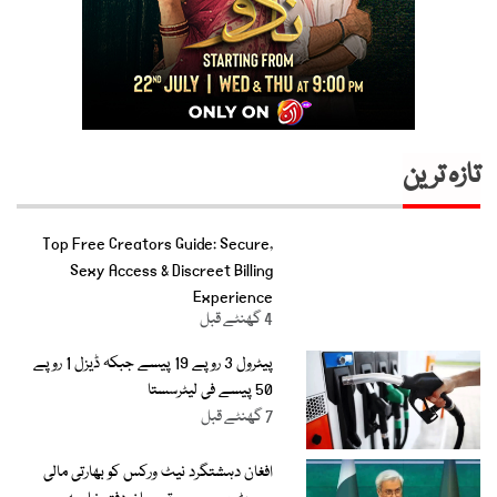
تازہ ترین
Top Free Creators Guide: Secure,
Sexy Access & Discreet Billing
Experience
4 گھنٹے قبل
پیٹرول 3 روپے 19 پیسے جبکہ ڈیزل 1 روپے
50 پیسے فی لیٹرسستا
7 گھنٹے قبل
افغان دہشتگرد نیٹ ورکس کو بھارتی مالی