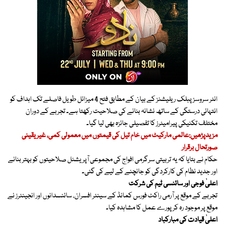
انٹر سروسز پبلک ریلیشنز کے بیان کے مطابق فتح 4 میزائل طویل فاصلے تک اہداف کو
انتہائی درستگی کے ساتھ نشانہ بنانے کی صلاحیت رکھتا ہے۔ تجربے کے دوران
مختلف تکنیکی پیرامیٹرز کا تفصیلی جائزہ بھی لیا گیا۔
مزیدپڑھیں:عالمی مارکیٹ میں خام تیل کی قیمتوں میں معمولی کمی، غیر یقینی
صورتحال برقرار
حکام نے بتایا کہ یہ تربیتی سرگرمی افواج کی مجموعی آپریشنل صلاحیتوں کو بہتر بنانے
اور جدید نظام کی کارکردگی کو جانچنے کے لیے کی گئی۔
اعلیٰ فوجی اور سائنسی ٹیم کی شرکت
تجربے کے موقع پر آرمی راکٹ فورس کمانڈ کے سینئر افسران، سائنسدانوں اور انجینئرز نے
موقع پر موجود رہ کر پورے عمل کا مشاہدہ کیا۔
اعلیٰ قیادت کی مبارکباد