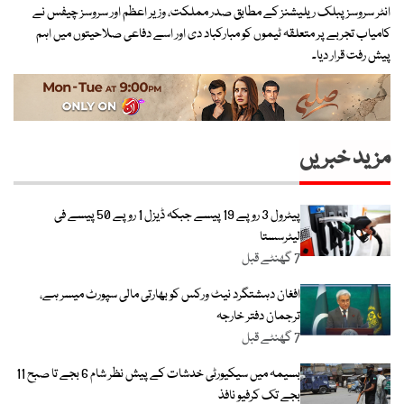
انٹر سروسز پبلک ریلیشنز کے مطابق صدر مملکت، وزیر اعظم اور سروسز چیفس نے
کامیاب تجربے پر متعلقہ ٹیموں کو مبارکباد دی اور اسے دفاعی صلاحیتوں میں اہم
پیش رفت قرار دیا۔
مزید خبریں
پیٹرول 3 روپے 19 پیسے جبکہ ڈیزل 1 روپے 50 پیسے فی
لیٹرسستا
7 گھنٹے قبل
افغان دہشتگرد نیٹ ورکس کو بھارتی مالی سپورٹ میسر ہے،
ترجمان دفتر خارجہ
7 گھنٹے قبل
بسیمہ میں سیکیورٹی خدشات کے پیش نظر شام 6 بجے تا صبح 11
بجے تک کرفیو نافذ