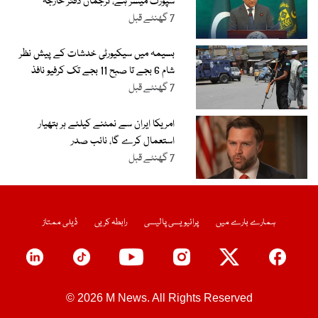
سپورٹ میسر ہے، ترجمان دفتر خارجہ
7 گھنٹے قبل
بسیمہ میں سیکیورٹی خدشات کے پیش نظر
شام 6 بجے تا صبح 11 بجے تک کرفیو نافذ
7 گھنٹے قبل
امریکا ایران سے نمٹنے کیلئے ہر ہتھیار
استعمال کرے گا، نائب صدر
7 گھنٹے قبل
ہمارے بارے میں
پرائیویسی پالیسی
رابطہ کریں
ڈیلی ممتاز
© 2026 M News. All Rights Reserved