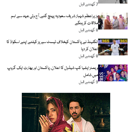
7 گھنٹے قبل
وزیراعظم شہباز شریف سعودیہ پہنچ گئے، آج ولی عہد سے اہم
ملاقات کرینگے
8 گھنٹے قبل
انگلینڈ نے پاکستان کیخلاف ٹیسٹ سیریز کیلئے اپنے اسکواڈ کا
اعلان کر دیا
8 گھنٹے قبل
ویمنز ایشیا کپ شیڈول کا اعلان، پاکستان اور بھارت ایک گروپ
میں شامل
9 گھنٹے قبل