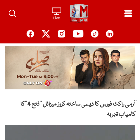
Ski
t
conten
آرمی راکٹ فورس کا دیسی ساختہ کروز میزائل ’’فتح 4‘‘کا
کامیاب تجربہ