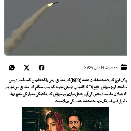
جمعرات 14 مئی 2026
پاک فوج کے شعبہ تعلقات عامہ (ISPR)کے مطابق آرمی راکٹ فورس کمانڈ نے دیسی
ساختہ کروز میزائل ’’فتح 4‘‘ کا کامیاب تربیتی تجربہ کیا ہے۔ حکام کے مطابق اس تجربے
کا بنیادی مقصد دستوں کی آپریشنل تیاری اور میزائل کے تکنیکی معیار کی جانچ تھا۔
طویل فاصلے تک درست نشانہ بنانے کی صلاحیت