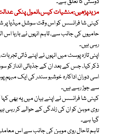
دوستی کا تعلق ہے۔
مزیدپڑھیں:منشیات کیس،انمول پنکی عدالت
کینی شا فرانسس کو اس وقت سوشل میڈیا پر شدید 
حامیوں کی جانب سے، تاہم انہوں نے بارہا اس ال
رہی ہیں۔
اپنی تازہ پوسٹ میں انہوں نے اپنے ذاتی تجرب
ذکر کیا، جس کے بعد ان کے جذباتی انداز کو 
اسی دوران اداکارہ خوشبو سندر کی ایک مبہم
سے جوڑ رہے ہیں۔
کینی شا فرانسس نے اپنے بیان میں یہ بھی کہا
روی موہن کو ان کی زندگی کے حوالے کر رہی ہیں
گیا ہے۔
تاہم تاحال روی موہن کی جانب سے اس معاملے