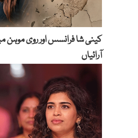
کینی شا فرانسس اور روی موہن م
آرائیاں