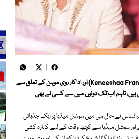
گلوکارہ اور روحانی معالج کینی شا فرانسس(Keneeshaa Francis) اور اداکار روی موہن کے تعلق سے
ئی ہیں، تاہم اب تک دونوں میں سے کسی نے بھی
رانسس نے حال ہی میں سوشل میڈیا پر ایک جذباتی
ے اور سوشل میڈیا سے کچھ وقت کے لیے کنارہ کشی
ن نے اندازہ لگانا شروع کر دیا کہ ان کے اور روی موہن