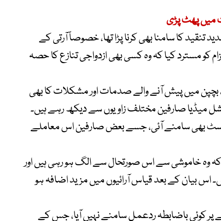
 میں پھٹ پڑی
تنقید کا سامنا بھی کرنا پڑا تھا، خصوصاً آرتی کے
زام کو مسترد کیا کہ وہ کسی بھی ازدواجی تنازع کا حصہ
ات، بچپن میں پیش آنے والے صدمات اور مشکلات کا بھی
سوشل میڈیا صارفین مختلف زاویوں سے دیکھ رہے ہیں۔
 پوسٹ بھی سامنے آئی، جسے بعض صارفین اس معاملے
 کہ وہ خاموشی سے اس صورتحال سے الگ ہو رہی ہیں اور
۔ اس بیان کے بعد قیاس آرائیوں میں مزید اضافہ ہو
 پر کوئی باضابطہ ردعمل سامنے نہیں آیا، جس کے