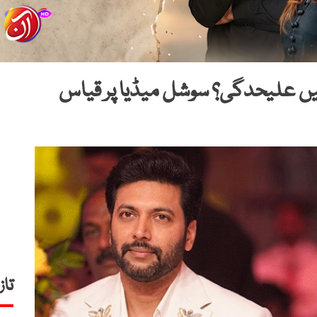
یں علیحدگی؟ سوشل میڈیا پر قیاس
تاز