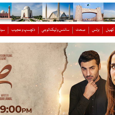
کھیل
بزنس
صحت
سائنس و ٹیکنالوجی
دلچسپ و عجیب
سوش