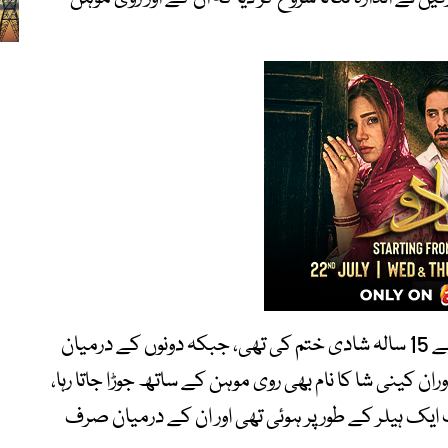
روی موہن نے 2024 میں اپنی اہلیہ آرتی روی سے 15 سالہ شادی ختم کی تھی، جبکہ دونوں کے درمیان
ے آئے۔ اس دوران کینی شا کا نام بھی روی موہن کے ساتھ جوڑا جاتا رہا،
 ایک ہیلر کے طور پر ہوئی تھی اور ان کے درمیان صرف