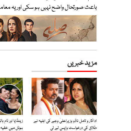
باعث صورتحال واضح نہیں ہو سکی اور یہ معامل
مزید خبریں
اداکار و تامل ناڈو وزیراعلیٰ وجے کی اہلیہ نے
زینڈایا اور ٹام ہ
طلاق کی درخواست واپس لے لی
ہوٹل میں خفیہ 