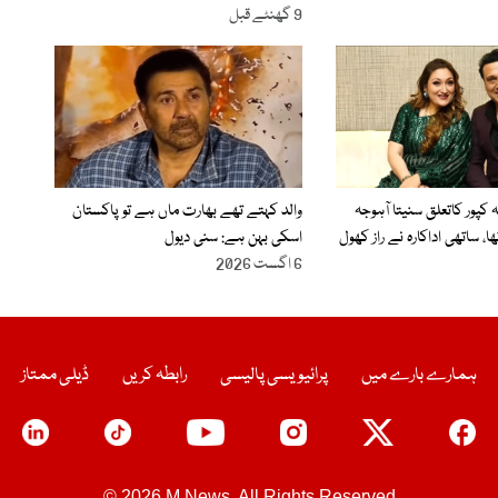
9 گھنٹے قبل
 کپور کاتعلق سنیتا آہوجہ
والد کہتے تھے بھارت ماں ہے تو پاکستان
، ساتھی اداکارہ نے راز کھول
اسکی بہن ہے: سنی دیول
6 اگست 2026
ہمارے بارے میں
پرائیویسی پالیسی
رابطہ کریں
ڈیلی ممتاز
© 2026 M News. All Rights Reserved