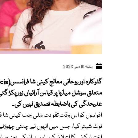
ہفتہ 16 مئی 2026
متعلق سوشل میڈیا پر قیاس آرائیاں زور پکڑ گ
علیحدگی کی باضابطہ تصدیق نہیں کی۔
افواہوں کو اس وقت تقویت ملی جب کینی شا ف
نوٹ شیئر کیا، جس میں انہوں نے چنئی چھوڑن
اختیار کرنے کا اعلان کیا۔ اس بیان کے بعد صارفی