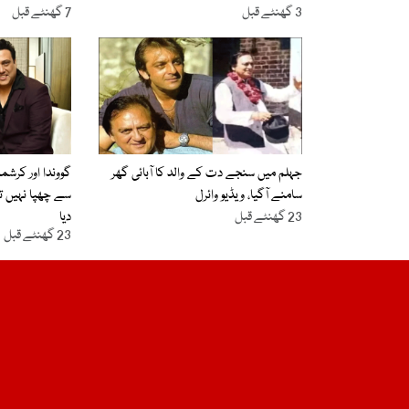
3 گھنٹے قبل
7 گھنٹے قبل
جہلم میں سنجے دت کے والد کا آبائی گھر
گووندا اور کرشمہ
سامنے آگیا، ویڈیو وائرل
سے چھپا نہیں تھا
23 گھنٹے قبل
دیا
23 گھنٹے قبل