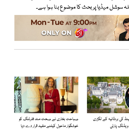
ہ سوشل میڈیا پر بحث کا موضوع بنا ہوا ہے۔
الینڈ کی برطانیہ کے لگژری
صباحت بخاری نے صحت مند فلرٹنگ کو
ویڈنگ پارٹی
خوشگوار ماحول کیلئے مفید قرار دے دیا