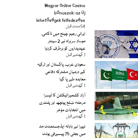
Magyar Online Casino
bónuszok: az új
lehetőségek felfedezése
54 منٹ قبل
2026-ban
ایرانی رجیم چینج میں ناکامی،
موساد سربراہ نے 2 سینئر
عہدیداروں کو برطرف کردیا
1 گھنٹے قبل
سعودی عرب، پاکستان اور ترکیہ
کے درمیان مشترکہ دفاعی
معاہدہ طے پا گیا
1 گھنٹے قبل
آزاد کشمیرالیکشن کا تیسرا
مرحلہ؛ ضلع پونچھ اور پلندری
میں انتخابات مؤخر
1 گھنٹے قبل
نیپرا نے ہاہانہ ایڈجسٹمنٹ مد
میں بجلی 75 پیسےفی یونٹ