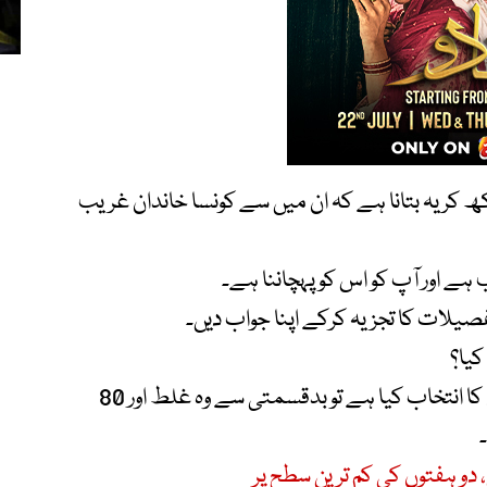
ھ کر یہ بتانا ہے کہ ان میں سے کونسا خاندان غریب
ے اور آپ کو اس کو پہچاننا ہے۔
صیلات کا تجزیہ کرکے اپنا جواب دیں۔
کیا؟
اگر تو آپ نے بائیں جانب پیزا کھانے والے خاندان کا انتخاب کیا ہے تو بدقسمتی سے وہ غلط اور 80
دو ہفتوں کی کم ترین سطح پر