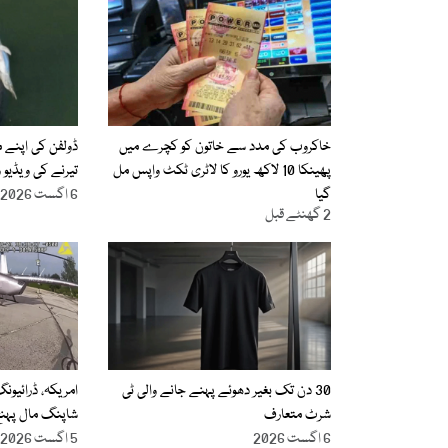
خاکروب کی مدد سے خاتون کو کچرے میں
ڈولفن کی اپنے م
پھینکا 10 لاکھ یورو کا لاٹری ٹکٹ واپس مل
تیرنے کی ویڈیو و
گیا
6 اگست 2026
2 گھنٹے قبل
30 دن تک بغیر دھوئے پہنے جانے والی ٹی
امریکہ، ڈرائیون
شرٹ متعارف
شاپنگ مال پہنچ
6 اگست 2026
5 اگست 2026