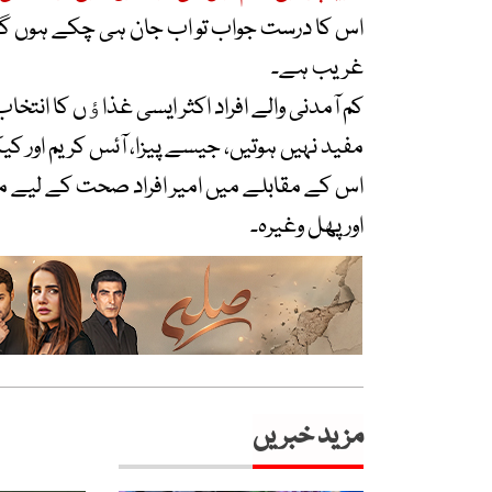
اس کا درست جواب تو اب جان ہی چکے ہوں گے اور
غریب ہے۔
کم آمدنی والے افراد اکثر ایسی غذاﺅں کا ان
مفید نہیں ہوتیں، جیسے پیزا، آئس کریم اور ک
اس کے مقابلے میں امیر افراد صحت کے لیے مف
اور پھل وغیرہ۔
مزید خبریں