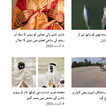
ردہ بچے کو ساتھ لے کر
شادی کرنے والی خواتین کو سونے کا سکہ اور
ائرل
ریشم کی ساڑھی تحفے میں دینے کا اعلان
6 اگست 2026
گ مشکل، شہری ہیلی کاپٹر پر
متحدہ عرب امارات میں انوکھا کام، 2 روبوٹ
 گیا
شادی کے بندھن میں بندھ گئے
4 اگست 2026