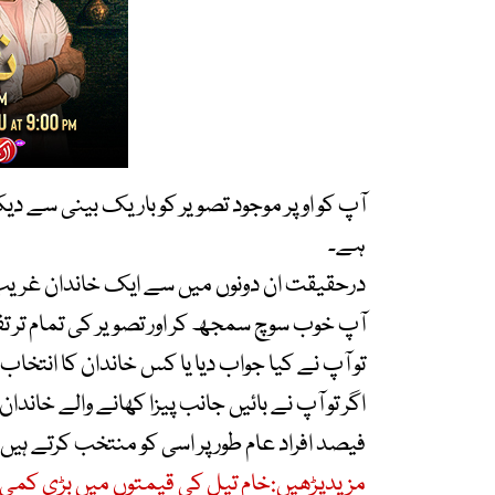
آپ کو اوپر موجود تصویر کو باریک بینی سے دیک
ہے۔
درحقیقت ان دونوں میں سے ایک خاندان غریب ہ
آپ خوب سوچ سمجھ کر اور تصویر کی تمام تر تف
تو آپ نے کیا جواب دیا یا کس خاندان کا انتخاب 
فیصد افراد عام طور پر اسی کو منتخب کرتے ہیں۔
مزیدپڑھیں:خام تیل کی قیمتوں میں بڑی کمی، 