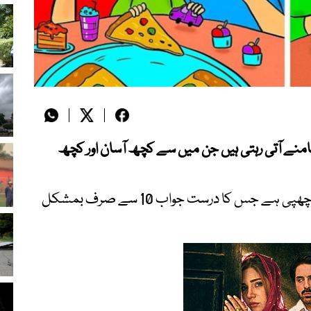
ر نت نئی پہیلیاں سامنے آتی رہتی ہیں جن میں سے کچھ آسان اور کچھ
اور ایسی ہی ایک پہیلی اوپر موجود تصویر میں چھپی ہے جس کا درست جواب 10 سے صرف بمشکل