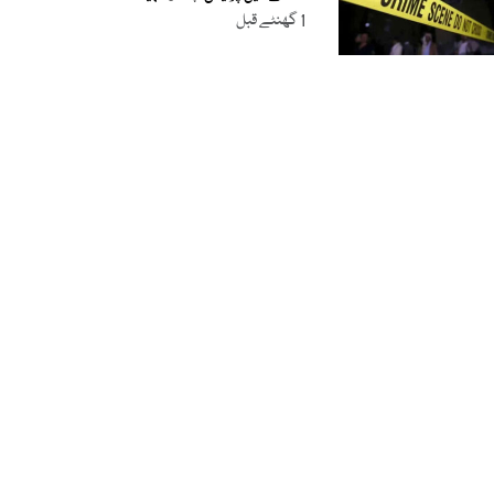
1 گھنٹے قبل