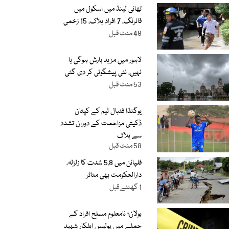
تھائی لینڈ میں اسکول میں
فائرنگ، 7 افراد ہلاک، 15 زخمی
48 منٹ قبل
لاہور میں مزید بارش ہوگی یا
نہیں، نئی پیشگوئی کر دی گئی
53 منٹ قبل
یوگنڈا فٹبال ٹیم کے کپتان
ڈکیتی مزاحمت کے دوران تشدد
سے ہلاک
58 منٹ قبل
فلپائن میں 5.8 شدت کا زلزلہ،
دارالحکومت بھی متاثر
1 گھنٹے قبل
بولان؛ نامعلوم مسلح افراد کے
حملے میں پولیس اہلکار شہید