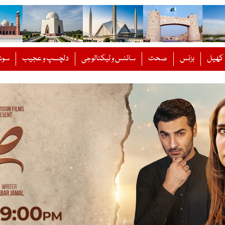
کھیل
بزنس
صحت
سائنس و ٹیکنالوجی
دلچسپ و عجیب
سوش