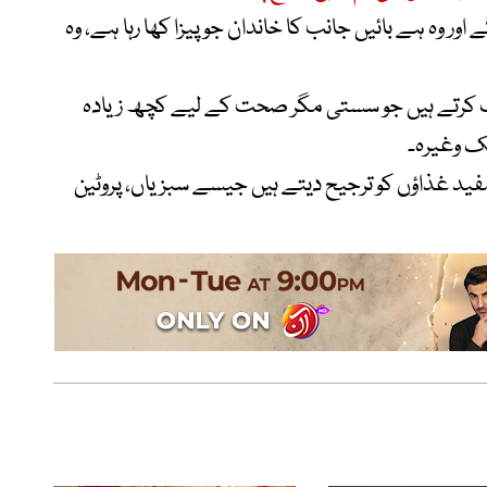
 وہ ہے بائیں جانب کا خاندان جو پیزا کھا رہا ہے، وہ
تخاب کرتے ہیں جو سستی مگر صحت کے لیے کچھ زیادہ
یک وغیرہ۔
ید غذاؤں کو ترجیح دیتے ہیں جیسے سبزیاں، پروٹین