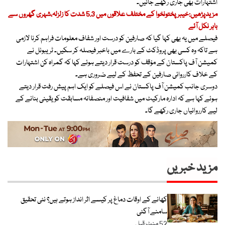
اشتہارات بھی جاری رکھے جائیں۔
مزیدپڑھیں:خیبرپختونخوا کے مختلف علاقوں میں 5.3 شدت کا زلزلہ،شہری گھروں سے
باہر نکل آئے
فیصلے میں یہ بھی کہا گیا کہ صارفین کو درست اور شفاف معلومات فراہم کرنا لازمی
ہے تاکہ وہ کسی بھی پروڈکٹ کے بارے میں باخبر فیصلہ کر سکیں۔ ٹریبونل نے
کمیشن آف پاکستان کے مؤقف کو درست قرار دیتے ہوئے کہا کہ گمراہ کن اشتہارات
کے خلاف کارروائی صارفین کے تحفظ کے لیے ضروری ہے۔
دوسری جانب کمیشن آف پاکستان نے اس فیصلے کو ایک اہم پیش رفت قرار دیتے
ہوئے کہا ہے کہ ادارہ مارکیٹ میں شفافیت اور منصفانہ مسابقت کو یقینی بنانے کے
لیے کارروائیاں جاری رکھے گا۔
مزید خبریں
کھانے کے اوقات دماغ پر کیسے اثر انداز ہوتے ہیں؟ نئی تحقیق
سامنے آگئی
52 منٹ قبل