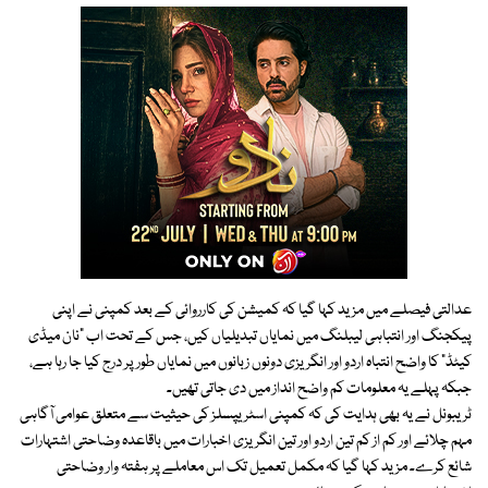
عدالتی فیصلے میں مزید کہا گیا کہ کمیشن کی کارروائی کے بعد کمپنی نے اپنی
پیکجنگ اور انتباہی لیبلنگ میں نمایاں تبدیلیاں کیں، جس کے تحت اب “نان میڈی
کیٹڈ” کا واضح انتباہ اردو اور انگریزی دونوں زبانوں میں نمایاں طور پر درج کیا جا رہا ہے،
جبکہ پہلے یہ معلومات کم واضح انداز میں دی جاتی تھیں۔
ٹریبونل نے یہ بھی ہدایت کی کہ کمپنی اسٹریپسلز کی حیثیت سے متعلق عوامی آگاہی
مہم چلائے اور کم از کم تین اردو اور تین انگریزی اخبارات میں باقاعدہ وضاحتی اشتہارات
شائع کرے۔ مزید کہا گیا کہ مکمل تعمیل تک اس معاملے پر ہفتہ وار وضاحتی