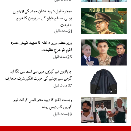
میجر طفیل شہید نشان حیدر کی 68 ویں
برسی، مسلح افواج کے سربراہان کا خراج
عقیدت
21 منٹ قبل
وزیراعظم ،وزیر داخلہ کا شہید کیپٹن حمزہ
اکرم کو خراجِ عقیدت
25 منٹ قبل
جاپانیوں نے کپڑوں میں ہی اے سی لگا لیا،
گرمی سے بچنے کی حیرت انگیز شرٹ متعارف
37 منٹ قبل
ویسٹ انڈیز کا دورہ ختم، قومی کرکٹ ٹیم
گوروں کے دیس روانہ
46 منٹ قبل