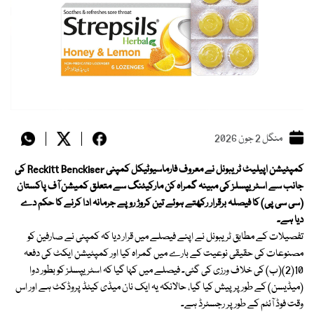
منگل 2 جون 2026
کمپٹیشن اپیلیٹ ٹریبونل نے معروف فارماسیوٹیکل کمپنی Reckitt Benckiser کی
جانب سے اسٹریپسلز کی مبینہ گمراہ کن مارکیٹنگ سے متعلق کمیشن آف پاکستان
(سی سی پی) کا فیصلہ برقرار رکھتے ہوئے تین کروڑ روپے جرمانہ ادا کرنے کا حکم دے
دیا ہے۔
تفصیلات کے مطابق ٹریبونل نے اپنے فیصلے میں قرار دیا کہ کمپنی نے صارفین کو
مصنوعات کی حقیقی نوعیت کے بارے میں گمراہ کیا اور کمپٹیشن ایکٹ کی دفعہ
10(2)(ب) کی خلاف ورزی کی گئی۔ فیصلے میں کہا گیا کہ اسٹریپسلز کو بطور دوا
(میڈیسن) کے طور پر پیش کیا گیا، حالانکہ یہ ایک نان میڈی کیٹڈ پروڈکٹ ہے اور اس
وقت فوڈ آئٹم کے طور پر رجسٹرڈ ہے۔