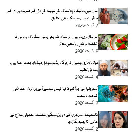
خون میں مائیکرو پلاسٹک کی موجودگی دل کے شدید دورے کے
خطرے سے منسلک، نئی تحقیق
7 اگست 2026
امریکا: ہری مرچوں اور سلاد کے پتوں میں خطرناک وائرس کا
انکشاف، کئی ریاستیں متاثر
6 اگست 2026
مولانا طارق جمیل کی یوگا ویڈیو، سوشل میڈیاپر بحث، حنا پرویز
بٹ کی تنقید
4 اگست 2026
آسٹریلیا میں برڈ فلو کا نیا کیس سامنے آنے پر الرٹ، حفاظتی
اقدامات سخت
3 اگست 2026
کاسمیٹک سرجری کے دوران سنگین غفلت، معمولی علاج نے
خاتون کا چہرہ بگاڑ دیا
2 اگست 2026