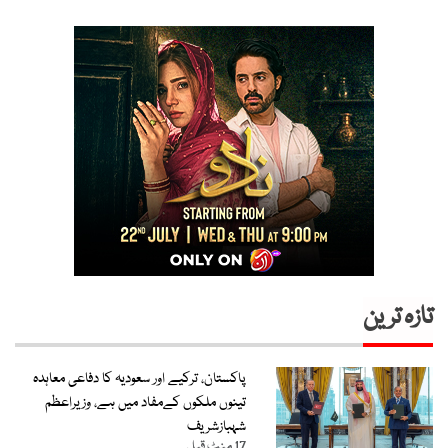
تازہ ترین
پاکستان، ترکیے اور سعودیہ کا دفاعی معاہدہ
تینوں ملکوں کےمفاد میں ہے، وزیراعظم
شہبازشریف
17 منٹ قبل