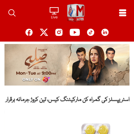
Ski
t
conten
اسٹریپسلز کی گمراہ کن مارکیٹنگ کیس، تین کروڑ جرمانہ برقرار