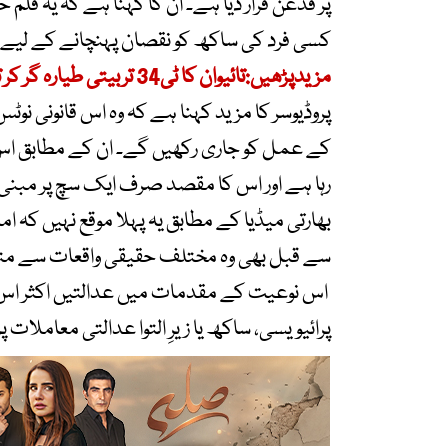
پر قدغن قرار دیا ہے۔ ان کا کہنا ہے کہ یہ فلم
کسی فرد کی ساکھ کو نقصان پہنچانے کے لیے نہی
مزیدپڑھیں:تائیوان کا ٹی34 تربیتی طیارہ گر کر تباہ، دو پائلٹ ہلاک
پروڈیوسر کا مزید کہنا ہے کہ وہ اس قانونی نوٹ
کے عمل کو جاری رکھیں گے۔ ان کے مطابق اس من
رہا ہے اور اس کا مقصد صرف ایک سچ پر مبنی 
بھارتی میڈیا کے مطابق یہ پہلا موقع نہیں کہ 
سے قبل بھی وہ مختلف حقیقی واقعات سے متاث
اس نوعیت کے مقدمات میں عدالتیں اکثر اس بات
پرائیویسی، ساکھ یا زیرِ التوا عدالتی معاملات پر ا