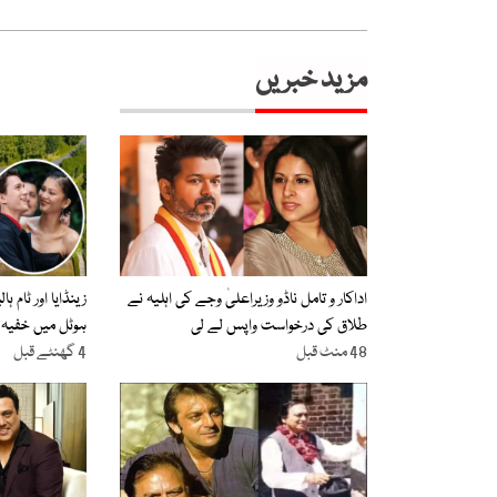
مزید خبریں
اداکار و تامل ناڈو وزیراعلیٰ وجے کی اہلیہ نے
زینڈایا اور ٹام ہ
طلاق کی درخواست واپس لے لی
ہوٹل میں خفیہ 
48 منٹ قبل
4 گھنٹے قبل