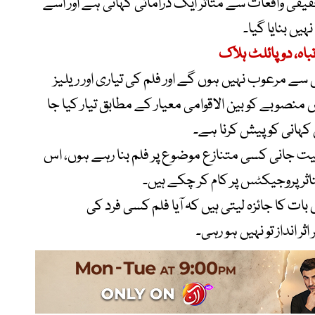
 حقیقی واقعات سے متاثر ایک ڈرامائی کہانی ہے اور اسے
ں بنایا گیا۔
س سے مرعوب نہیں ہوں گے اور فلم کی تیاری اور ریلیز
صوبے کو بین الاقوامی معیار کے مطابق تیار کیا جا
کہانی کو پیش کرنا ہے۔
امیت جانی کسی متنازع موضوع پر فلم بنا رہے ہوں، اس
ر پروجیکٹس پر کام کر چکے ہیں۔
 کا جائزہ لیتی ہیں کہ آیا فلم کسی فرد کی
ثر انداز تو نہیں ہو رہی۔