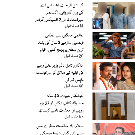
کرپشن الزامات، ایف آئی اے
کی بڑی کارروائی، 1کسٹمز
سپرنٹنڈنٹ اور 2 انسپکٹرز گرفتار
14 منٹ قبل
عالمی جنگوں سے غذائی
قیمتیں ساڑھے 3 سال کی بلند
ترین سطح پر پہنچ گئیں، اقوام
26 منٹ قبل
متحدہ
اداکار و تامل ناڈو وزیراعلیٰ وجے
کی اہلیہ نے طلاق کی درخواست
واپس لے لی
48 منٹ قبل
خوشگوار حیرت، 40 سالہ
مسروقہ کتاب دکان کو 27 ہزار
روپے اور معذرت نامے کیساتھ
57 منٹ قبل
موصول
اسلام آباد حکومت خطرے میں
ہے، الٹی گنتی شروع ہوچکی،