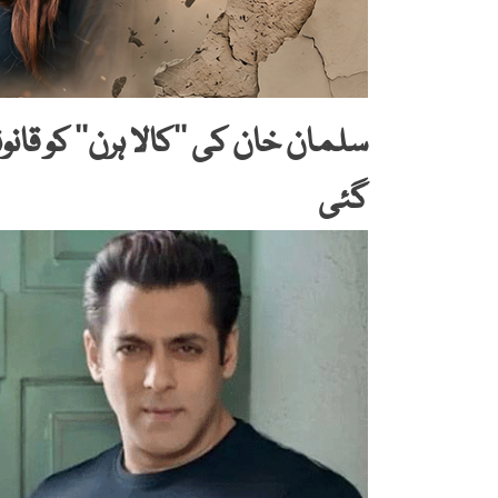
سلمان خان کی ’’کالا ہرن‘‘ کو قا
گئی