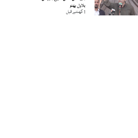
بلاول بھٹو
1 گھنٹے قبل