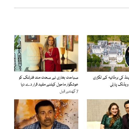
الینڈ کی برطانیہ کے لگژری
صباحت بخاری نے صحت مند فلرٹنگ کو
ویڈنگ پارٹی
خوشگوار ماحول کیلئے مفید قرار دے دیا
7 گھنٹے قبل