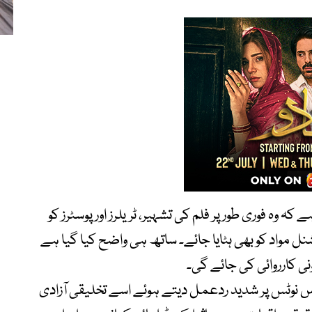
ہ وہ فوری طور پر فلم کی تشہیر، ٹریلرز اور پوسٹرز کو
ل مواد کو بھی ہٹایا جائے۔ ساتھ ہی واضح کیا گیا ہے
ونی کارروائی کی جائے گی۔
س نوٹس پر شدید ردعمل دیتے ہوئے اسے تخلیقی آزادی