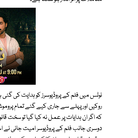
نوٹس میں فلم کے پروڈیوسرز کو ہدایت کی گئی ہے ک
روکیں اور پہلے سے جاری کیے گئے تمام پروموشن
کہ اگر ان ہدایات پر عمل نہ کیا گیا تو سخت قان
دوسری جانب فلم کے پروڈیوسر امیت جانی نے ا