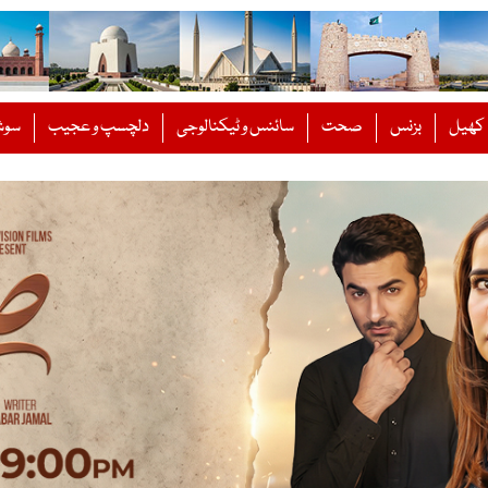
کھیل
بزنس
صحت
سائنس و ٹیکنالوجی
دلچسپ و عجیب
سوش