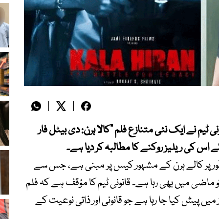
سپر اسٹار Salman Khan کی قانونی ٹیم نے ایک نئی متنازع فلم ”کالا ہرن: دی بیٹل فار
اس کی ریلیز روکنے کا مطالبہ کر دیا ہے۔
طور پر کالے ہرن کے مشہور کیس پر مبنی ہے، جس سے
 ماضی میں بھی رہا ہے۔ قانونی ٹیم کا مؤقف ہے کہ فلم
میں پیش کیا جا رہا ہے جو قانونی اور ذاتی نوعیت کے