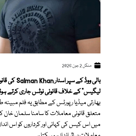
منگل 2 جون 2026
بالی ووڈ کے 
لیگیس“ کے خلاف قانونی نوٹس جاری کرتے ہوئے 
بھارتی میڈیا رپورٹس کے مطابق یہ فلم مبینہ 
متعلق قانونی معاملات کا سامنا سلمان خان کو
میں اس کیس کی کہانی اور کرداروں کو اس انداز 
معاملات پر اثر انداز ہو سکتا ہے۔