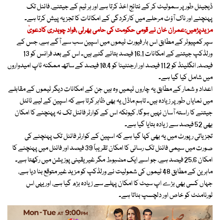
ڈیجیٹل طور پر سمولیٹ کر کے نتائج اخذ کرتا ہے اور ہر ٹیم کے جیتنے، فائنل تک
پہنچنے اور ناک آؤٹ مرحلے میں کارکردگی کے امکانات کا تجزیہ پیش کرتا ہے۔
مزیدپڑھیں:عمران خان نے قومی حکومت کی حامی بھرلی ،فواد چوہدری کادعویٰ
سپر کمپیوٹر کے مطابق اس بار فیورٹ ٹیموں میں اسپین سب سے آگے ہے، جس کے
ورلڈکپ جیتنے کے امکانات 16.1 فیصد بتائے گئے ہیں۔ اس کے بعد فرانس کو 13
فیصد، انگلینڈ کو 11.2 فیصد اور ارجنٹینا کو 10.4 فیصد کے ساتھ ممکنہ ٹاپ امیدواروں
میں شامل کیا گیا ہے۔
اعداد و شمار کے مطابق یہ چاروں ٹیمیں وہ ہیں جن کے امکانات دیگر ٹیموں کے مقابلے
میں نمایاں طور پر زیادہ ہیں۔ تاہم ماڈل یہ بھی ظاہر کرتا ہے کہ اسپین کے لیے ٹائٹل
جیتنے کا راستہ آسان نہیں ہوگا، کیونکہ اس کے کوارٹر فائنل تک نہ پہنچنے کا امکان
بھی 52 فیصد سے زیادہ بتایا گیا ہے۔
تجزیاتی رپورٹ میں یہ بھی کہا گیا ہے کہ اسپین کے کوارٹر فائنل تک پہنچنے کی
صورت میں سیمی فائنل تک رسائی کا امکان تقریباً 39 فیصد اور فائنل میں پہنچنے کا
امکان 25.6 فیصد ہے، جو اسے ایک مضبوط مگر غیر یقینی پوزیشن میں رکھتا ہے۔
ماہرین کے مطابق 48 ٹیموں کی شمولیت نے ورلڈکپ کو مزید غیر متوقع بنا دیا ہے،
جہاں کسی بھی بڑے اپ سیٹ کا امکان پہلے سے زیادہ بڑھ گیا ہے، اور یہی اس
ٹورنامنٹ کو خاص اور دلچسپ بناتا ہے۔