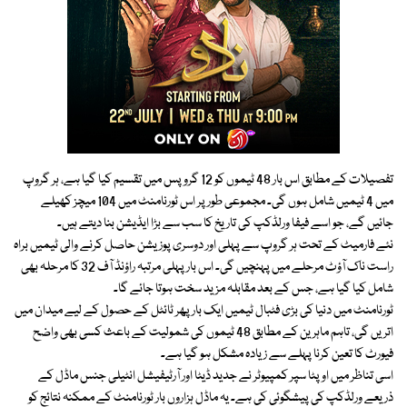
تفصیلات کے مطابق اس بار 48 ٹیموں کو 12 گروپس میں تقسیم کیا گیا ہے، ہر گروپ
میں 4 ٹیمیں شامل ہوں گی۔ مجموعی طور پر اس ٹورنامنٹ میں 104 میچز کھیلے
جائیں گے، جو اسے فیفا ورلڈکپ کی تاریخ کا سب سے بڑا ایڈیشن بنا دیتے ہیں۔
نئے فارمیٹ کے تحت ہر گروپ سے پہلی اور دوسری پوزیشن حاصل کرنے والی ٹیمیں براہ
راست ناک آؤٹ مرحلے میں پہنچیں گی۔ اس بار پہلی مرتبہ راؤنڈ آف 32 کا مرحلہ بھی
شامل کیا گیا ہے، جس کے بعد مقابلہ مزید سخت ہوتا جائے گا۔
ٹورنامنٹ میں دنیا کی بڑی فٹبال ٹیمیں ایک بار پھر ٹائٹل کے حصول کے لیے میدان میں
اتریں گی، تاہم ماہرین کے مطابق 48 ٹیموں کی شمولیت کے باعث کسی بھی واضح
فیورٹ کا تعین کرنا پہلے سے زیادہ مشکل ہو گیا ہے۔
اسی تناظر میں اوپٹا سپر کمپیوٹر نے جدید ڈیٹا اور آرٹیفیشل انٹیلی جنس ماڈل کے
ذریعے ورلڈکپ کی پیشگوئی کی ہے۔ یہ ماڈل ہزاروں بار ٹورنامنٹ کے ممکنہ نتائج کو