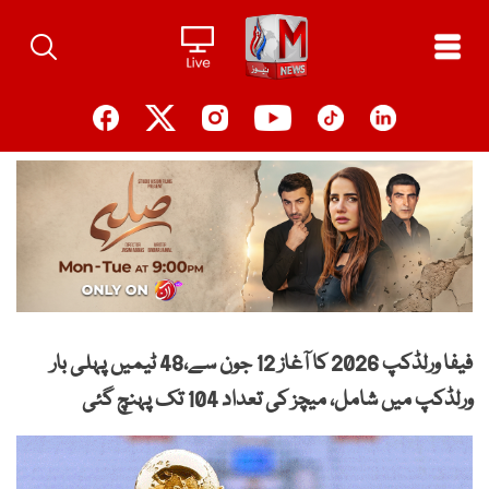
Ski
t
conten
فیفا ورلڈکپ 2026 کا آغاز 12 جون سے،48 ٹیمیں پہلی بار
ورلڈکپ میں شامل، میچز کی تعداد 104 تک پہنچ گئی