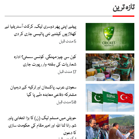
تازہ ترین
پہلے اپنی پھر دوسری لیگ، کرکٹ آسٹریلیا نے
کھلاڑیوں کیلئے نئی پالیسی جاری کر دی
5 منٹ قبل
کون سی چیز مہنگی، کونسی سستی؟ ادارہ
شماریات کی ہفتہ وار رپورٹ جاری
17 منٹ قبل
سعودی عرب، پاکستان اور ترکیہ کے درمیان
مشترکہ دفاعی معاہدہ طے پا گیا
50 منٹ قبل
حویلی میں مسلم لیگ (ن) کا بڑا انتخابی پاور
شو، رانا ثنا اللہ اور امیر مقام کی حکومت سازی
کا دعویٰ