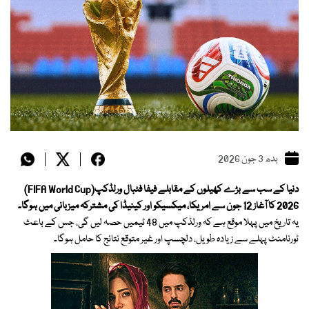
بدھ 3 جون 2026
دنیا کے سب سے بڑے کھیلوں کے مقابلے فیفا فٹبال ورلڈکپ(FIFA World Cup)
2026 کا آغاز 12 جون سے امریکا، میکسیکو اور کینیڈا کی مشترکہ میزبانی میں ہوگا۔
یہ تاریخ میں پہلا موقع ہے کہ ورلڈکپ میں 48 ٹیمیں حصہ لیں گی، جس کے باعث
ٹورنامنٹ پہلے سے زیادہ طویل، دلچسپ اور غیر متوقع نتائج کا حامل ہوگا۔