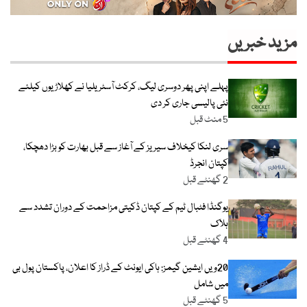
مزید خبریں
پہلے اپنی پھر دوسری لیگ، کرکٹ آسٹریلیا نے کھلاڑیوں کیلئے
نئی پالیسی جاری کر دی
5 منٹ قبل
سری لنکا کیخلاف سیریز کے آغاز سے قبل بھارت کو بڑا دھچکا،
کپتان انجرڈ
2 گھنٹے قبل
یوگنڈا فٹبال ٹیم کے کپتان ڈکیتی مزاحمت کے دوران تشدد سے
ہلاک
4 گھنٹے قبل
20ویں ایشین گیمز: ہاکی ایونٹ کے ڈراز کا اعلان، پاکستان پول بی
میں شامل
5 گھنٹے قبل