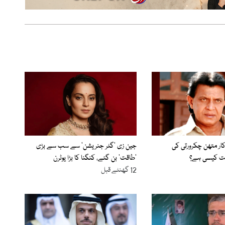
اکار متھن چکرورتی کی
جین زی ’گٹر جنریشن‘ سے سب سے بڑی
لت کیسی ہے؟
’طاقت‘ بن گئے، کنگنا کا بڑا یوٹرن
12 گھنٹے قبل