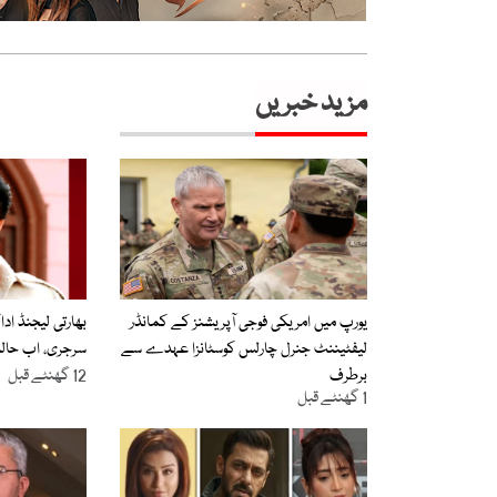
مزید خبریں
یورپ میں امریکی فوجی آپریشنز کے کمانڈر
بھارتی لیجنڈ اد
لیفٹیننٹ جنرل چارلس کوسٹانزا عہدے سے
سرجری، اب حا
برطرف
12 گھنٹے قبل
1 گھنٹے قبل