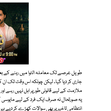
ملازمت کے لیے قانونی طور پر اہل نہیں رہے ا
یہ صورتحال نہ صرف ایک فرد کے لیے مایوسی ک
انتظامی تاخیر پر بھی سوالات کھڑے کر دیے ہیں