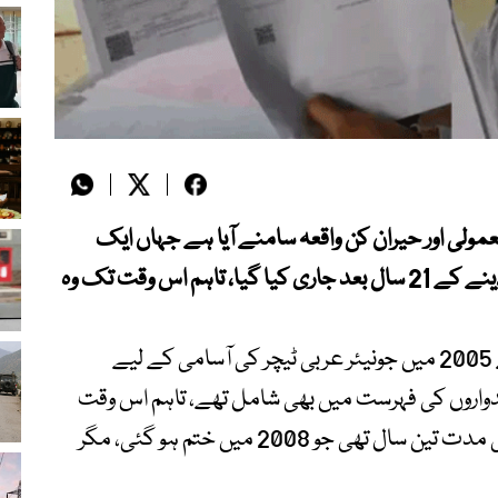
Kera) سے ایک غیر معمولی اور حیران کن واقعہ سامنے آیا ہے جہاں ایک
شخص کو سرکاری نوکری کا تقرری نامہ امتحان دینے کے 21 سال بعد جاری کیا گیا، تاہم اس وقت تک وہ
بھارتی میڈیا رپورٹس کے مطابق عبدالمجید نے 2005 میں جونیئر عربی ٹیچر کی آسامی کے لیے
یدواروں کی فہرست میں بھی شامل تھے، تاہم اس وقت
انہیں تقرری نہیں مل سکی۔ سرکاری فہرست کی مدت تین سال تھی جو 2008 میں ختم ہو گئی، مگر