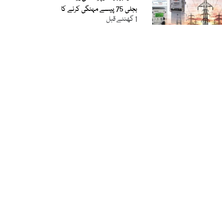
بجلی 75 پیسے مہنگی کرنے کا
1 گھنٹے قبل
فیصلہ