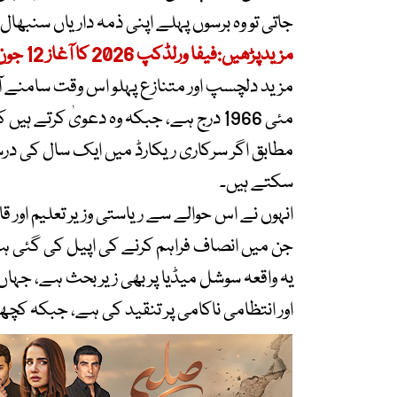
جاتی تو وہ برسوں پہلے اپنی ذمہ داریاں سنبھال
مزیدپڑھیں:فیفا ورلڈکپ 2026 کا آغاز 12 جون سے
مطابق اگر سرکاری ریکارڈ میں ایک سال کی درس
سکتے ہیں۔
انہوں نے اس حوالے سے ریاستی وزیر تعلیم اور قا
جن میں انصاف فراہم کرنے کی اپیل کی گئی ہ
یہ واقعہ سوشل میڈیا پر بھی زیر بحث ہے، جہاں
اور انتظامی ناکامی پر تنقید کی ہے، جبکہ کچ