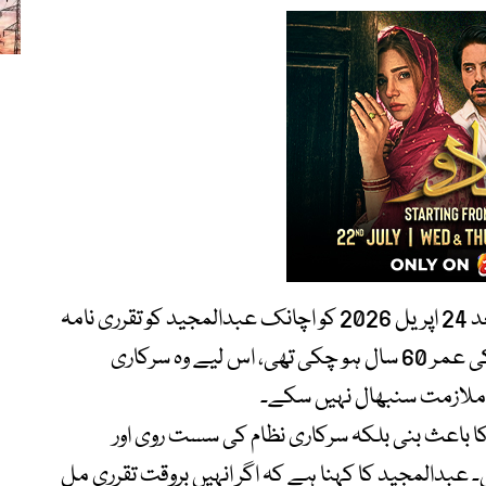
طویل عرصے تک معاملہ التوا میں رہنے کے بعد 24 اپریل 2026 کو اچانک عبدالمجید کو تقرری نامہ
جاری کر دیا گیا۔ لیکن چونکہ اس وقت تک ان کی عمر 60 سال ہو چکی تھی، اس لیے وہ سرکاری
ور ملازمت سنبھال نہیں سکے۔
ا باعث بنی بلکہ سرکاری نظام کی سست روی اور
۔ عبدالمجید کا کہنا ہے کہ اگر انہیں بروقت تقرری مل