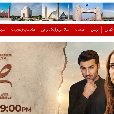
کھیل
بزنس
صحت
سائنس و ٹیکنالوجی
دلچسپ و عجیب
سوش