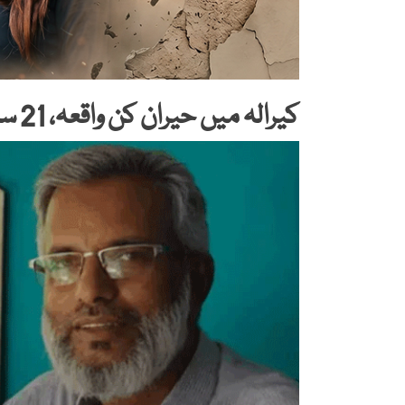
کیرالہ میں حیران کن واقعہ، 21 سال بعد ملازمت کا تقرری نامہ جاری