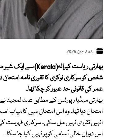
بدھ 3 جون 2026
بھارتی ریاست کیرالہ(la
عمر کی قانونی حد عبور کر چکا تھا۔
امتحان دیا تھا۔ وہ اس امتحان میں کامیاب ام
اس دوران خالی آسامی کو پر نہیں کیا جا سکا۔