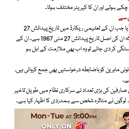
 چکے ہوتے اور ان کا کیریئر مختلف ہوتا۔
مزید دلچسپ اور متنازع پہلو اس وقت سامنے آیا جب ان کے تعلیمی ریکارڈ میں تاریخ پیدائش 27
مئی 1966 درج ہے، جبکہ وہ دعویٰ کرتے ہیں کہ ان کی اصل تاریخ پیدائش 27 مئی 1967 ہے۔ ان کے
تگی کر دی جائے تو وہ اب بھی ملازمت کے اہل ہو
نونی ماہرین کو باضابطہ درخواستیں بھی جمع کروائی ہیں،
ے۔
 صارفین کی بڑی تعداد نے سرکاری نظام میں طویل تاخیر
ھ لوگوں نے متاثرہ شخص سے ہمدردی کا اظہار کیا ہے۔