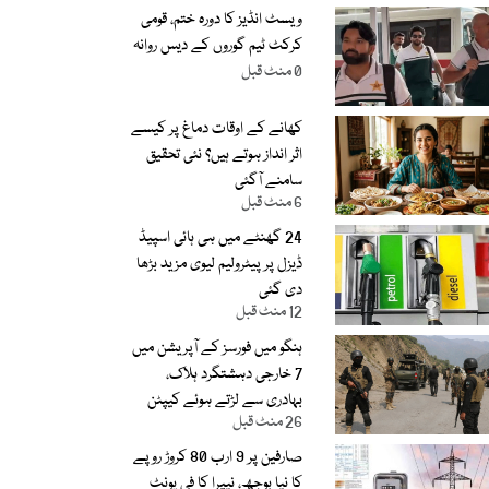
ویسٹ انڈیز کا دورہ ختم، قومی
کرکٹ ٹیم گوروں کے دیس روانہ
0 منٹ قبل
کھانے کے اوقات دماغ پر کیسے
اثر انداز ہوتے ہیں؟ نئی تحقیق
سامنے آگئی
6 منٹ قبل
24 گھنٹے میں ہی ہائی اسپیڈ
ڈیزل پر پیٹرولیم لیوی مزید بڑھا
دی گئی
12 منٹ قبل
ہنگو میں فورسز کے آپریشن میں
7 خارجی دہشتگرد ہلاک،
بہادری سے لڑتے ہوئے کیپٹن
26 منٹ قبل
شہید
صارفین پر 9 ارب 80 کروڑ روپے
کا نیا بوجھ، نیپرا کا فی یونٹ