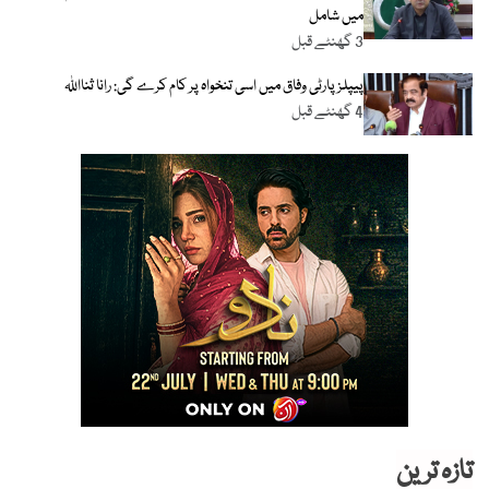
میں شامل
3 گھنٹے قبل
پیپلز پارٹی وفاق میں اسی تنخواہ پر کام کرے گی: رانا ثنااللہ
4 گھنٹے قبل
تازہ ترین