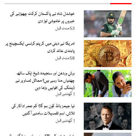
خوشدل شاہ نے پاکستان کرکٹ چھوڑنے کی
خبروں پر خاموشی توڑ دی
53 منٹ قبل
امریکا نے دبئی میں کرپٹو کرنسی ایکسچینج پر
پابندی عائد کردی
58 منٹ قبل
ہرش وردھن اور سنجیدہ شیخ ایک ساتھ
چھٹیاں منا رہے ہیں؟ مماثل تصاویر نے
ڈیٹنگ کی افواہیں بڑھا دیں
1 گھنٹے قبل
نیا جیمز بانڈ کون ہو گا؟ کم عمر اداکار کی
تلاش، اہم تفصیلات سامنے آگئیں
1 گھنٹے قبل