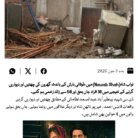
بدھ 3 جون 2026
نواب شاہ(Nawab Shah) میں طوفانی بارش کے باعث گھروں کی چھتیں اور دیواریں
گرنے کے نتیجے میں 10 افراد جاں بحق اور 50 سے زائد زخمی ہو گئے۔
ڈی سی شہید بینظیر آباد عبدالصمد نظاماٹی کے مطابق چھتیں اور دیواریں گرنے
واقعات قاضی احمد ، خیر پور ناتھن شاہ اور دیگر علاقوں میں رونما ہوئے ، جاں بحق ہونے
والوں میں 4 خواتین بھی شامل ہیں۔