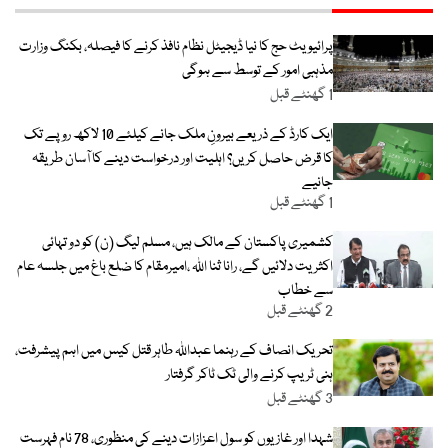
پرائیویٹ حج کا نیا ڈیجیٹل نظام نافذ کرنے کا فیصلہ، بکنگ وزارت
مذہبی امور کے توسط سے ہوگی
1 گھنٹے قبل
ایک کارڈ کے ذریعے بیرونِ ملک جانے کیلئے 10 لاکھ روپے تک
کا قرض حاصل کریں؟ اہلیت اور درخواست دینے کا آسان طریقہ
جانیے
1 گھنٹے قبل
کشمیری پاکستان کے مالک ہیں، مسلم لیگ (ن) کو دو تہائی
اکثریت دلائیں گے، رانا ثنا اللہ ،امیرمقام کا ضلع باغ میں جلسہ عام
سے خطاب
2 گھنٹے قبل
تحریک انصاف کے رہنما عبداللہ طاہر قتل کیس میں اہم پیشرفت،
ہنی ٹریپ کرنے والی ٹک ٹاکر گرفتار
3 گھنٹے قبل
شہدا اور غازیوں کو سول اعزازات دینے کی منظوری، 78 نام فہرست