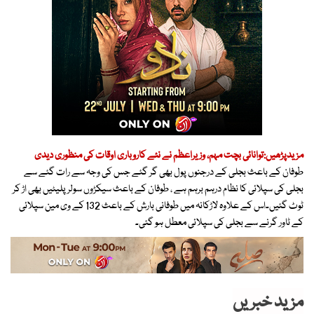
مزیدپڑھیں:توانائی بچت مہم، وزیراعظم نے نئے کاروباری اوقات کی منظوری دیدی
طوفان کے باعث بجلی کے درجنوں پول بھی گر گئے جس کی وجہ سے رات گئے سے
بجلی کی سپلائی کا نظام درہم برہم ہے ، طوفان کے باعث سیکڑوں سولر پلیٹیں بھی اڑ کر
ٹوٹ گئیں۔اس کے علاوہ لاڑکانہ میں طوفانی بارش کے باعث 132 کے وی مین سپلائی
کے ٹاور گرنے سے بجلی کی سپلائی معطل ہو گئی۔
مزید خبریں