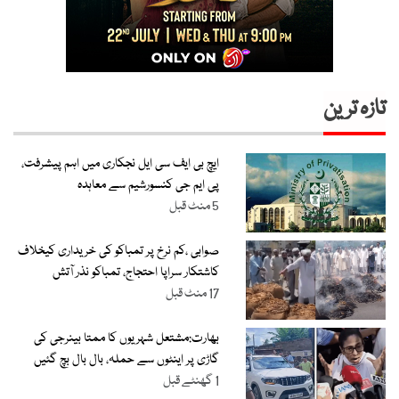
تازہ ترین
ایچ بی ایف سی ایل نجکاری میں اہم پیشرفت،
پی ایم جی کنسورشیم سے معاہدہ
5 منٹ قبل
صوابی ،کم نرخ پر تمباکو کی خریداری کیخلاف
کاشتکار سراپا احتجاج، تمباکو نذر آتش
17 منٹ قبل
بھارت:مشتعل شہریوں کا ممتا بینرجی کی
گاڑی پر اینٹوں سے حملہ، بال بال بچ گئیں
1 گھنٹے قبل