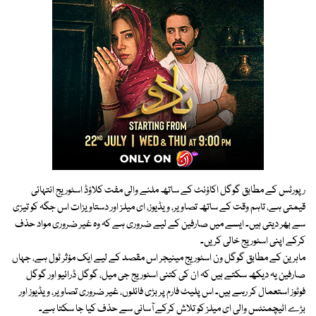
رپورٹس کے مطابق گوگل اکاؤنٹ کے ساتھ ملنے والی مفت کلاؤڈ اسٹوریج انتہائی
قیمتی ہے، تاہم وقت کے ساتھ تصاویر، ویڈیوز، ای میلز اور دستاویزات اس جگہ کو تیزی
سے بھر دیتی ہیں۔ ایسے میں صارفین کے لیے ضروری ہے کہ وہ غیر ضروری مواد حذف
کرکے اپنی اسٹوریج خالی کریں۔
ماہرین کے مطابق گوگل ون اسٹوریج مینیجر اس مقصد کے لیے ایک مؤثر ٹول ہے، جہاں
صارفین یہ دیکھ سکتے ہیں کہ ان کی کتنی اسٹوریج جی میل، گوگل ڈرائیو اور گوگل
فوٹوز استعمال کر رہے ہیں۔ اس پلیٹ فارم پر بڑی فائلوں، غیر ضروری تصاویر، ویڈیوز اور
بڑے اٹیچمنٹس والی ای میلز کو تلاش کرکے آسانی سے حذف کیا جا سکتا ہے۔