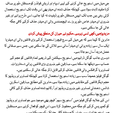
جی میل میں اسٹوریج خالی کرنے کے لیے اسپام اور ٹریش فولڈرز کو مستقل طور پر صاف
کرنا مفید ثابت ہوتا ہے، کیونکہ حذف شدہ ای میلز بھی اس وقت تک اسٹوریج استعمال
کرتی رہتی ہیں جب تک انہیں مستقل طور پر ڈیلیٹ نہ کیا جائے۔ اسی طرح پرانے اور غیر
ضروری ای میلز، خاص طور پر بڑے اٹیچمنٹس والی ای میلز، حذف کرکے کافی جگہ
خالی کی جا سکتی ہے۔
مزیدپڑھیں:کچی لسی زہرہے ،حکیم نے حیران کن منطق پیش کردی
ماہرین کا کہنا ہے کہ جی میل کے سرچ فیچرز استعمال کرکے بڑی فائلوں والی ای میلز یا
ایک سال سے زیادہ پرانی ای میلز آسانی سے تلاش کی جا سکتی ہیں، جس سے صفائی کا
عمل مزید آسان ہو جاتا ہے۔
دوسری جانب گوگل ڈرائیو میں اسٹوریج سیکشن کے ذریعے تمام فائلوں کو حجم کے
حساب سے دیکھا جا سکتا ہے۔ صارفین غیر ضروری بڑی فائلیں، پرانی دستاویزات،
تصاویر یا گرافکس والی فائلیں حذف کرکے قابلِ ذکر جگہ خالی کر سکتے ہیں۔
گوگل فوٹوز عموماً سب سے زیادہ اسٹوریج استعمال کرتا ہے کیونکہ تصاویر اور ویڈیوز کا
حجم دیگر فائلوں کے مقابلے میں زیادہ ہوتا ہے۔ ماہرین کے مطابق صارفین اسکرین
شاٹس، دھندلی تصاویر، غیر ضروری ویڈیوز اور آرکائیو شدہ تصاویر حذف کرکے کافی
اسٹوریج بچا سکتے ہیں۔
اس کے علاوہ گوگل فوٹوز میں “اسٹوریج سیور” فیچر بھی موجود ہے جو تصاویر اور ویڈیوز
کو کمپریس کرکے کم جگہ میں محفوظ کرتا ہے۔ اس فیچر کو فعال کرنے سے مستقبل
میں اسٹوریج تیزی سے بھرنے کا مسئلہ کافی حد تک کم ہو سکتا ہے۔