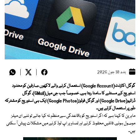
بدھ 10 جون 2026
گوگل اکاؤنٹ(Google Account) استعمال کرنے والے لاکھوں صارفین کو محدود
اسٹوریج کے مسئلے کا سامنا رہتا ہے، خصوصاً جب جی میل(GMail)، گوگل
ڈرائیو(Google Drive) اور گوگل فوٹوز(Google Photos) ایک ہی اسٹوریج کو مشترکہ
طور پر استعمال کرتے ہیں۔
ماہرین کا کہنا ہے کہ اگر اسٹوریج کو باقاعدگی سے منظم نہ کیا جائے تو نئے ای میلز
موصول ہونے، فائلیں محفوظ کرنے اور تصاویر اپ لوڈ کرنے میں مشکلات پیش آ سکتی
ہیں۔