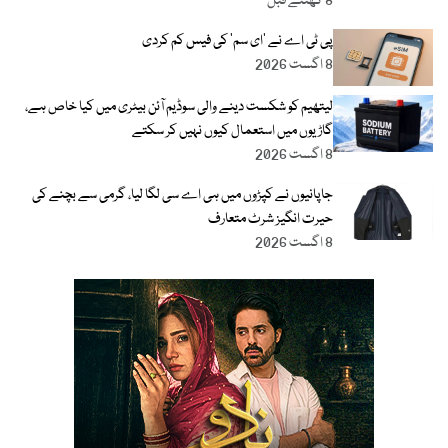
8 گھنٹے قبل
پی ٹی اے نے ’ای سم‘ کی فیس کم کردی
8 اگست 2026
لیتھیم کو شکست دینے والی سوڈیم آئن بیٹری میں کیا خاص ہے،
گاڑیوں میں استعمال کیوں نہیں کر سکتے
8 اگست 2026
جاپانیوں نے کپڑوں میں ہی اے سی لگا لیا، گرمی سے بچنے کی
حیرت انگیز شرٹ متعارف
8 اگست 2026