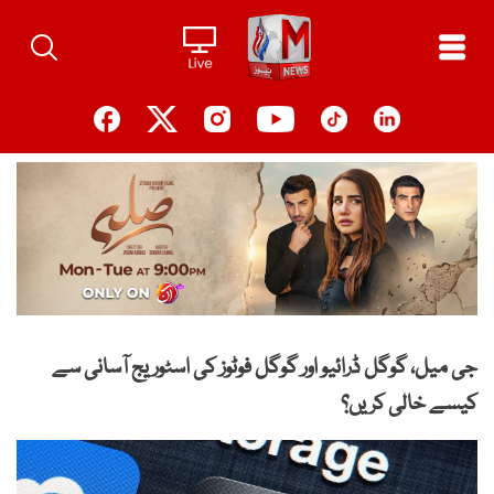
Ski
t
conten
جی میل، گوگل ڈرائیو اور گوگل فوٹوز کی اسٹوریج آسانی سے
کیسے خالی کریں؟