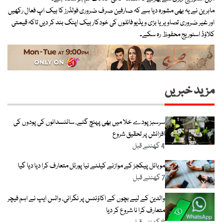
ماہرین نے یہ بھی مشورہ دیا ہے کہ صارفین صرف ضروری فولڈرز کا بیک اپ فعال رکھیں
اور غیر ضروری تصاویر یا بڑی ویڈیو فائلوں کی خودکار بیک اپنگ بند کر دیں تاکہ قیمتی
کلاؤڈ اسٹوریج محفوظ رہ سکے۔
مزید خبریں
سرسبزپودے خلا میں بھی پہنچ گئے، سائنسدانوں کی پودوں کی
افزائش پر تحقیق شروع
4 گھنٹے قبل
موبائل پیکجز کے موازنے کیلئے نیا پورٹل متعارف کرا دیا دیا گیا
7 گھنٹے قبل
والدین کے لیے بچوں کے اکاؤنٹس پر نگرانی، واٹس ایپ نے اہم فیچر
متعارف کرا نا شروع کر دیا