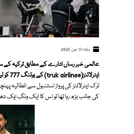
ہفتہ 13 جون 2026
عالمی خبر رساں ادارے کے مطابق ترکیہ کے سیا
ایئرلائنز(truk airlines) کے بوئنگ 777 کو لینڈنگ کے وقت ایک خوفناک فضائی حادثہ پیش آیا۔
ترک ایئرلائنز کی پرواز استنبول سے انطالیہ 
کی جانب بڑھ رہا تھا تو اس کا ایک ونگ ایک دھات