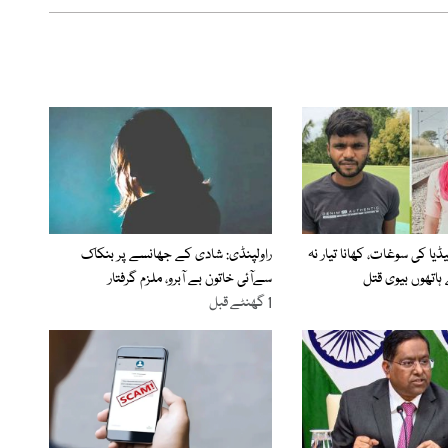
یا کی سوغات، کھانا تیار نہ
راولپنڈی: شادی کے جھانسے پر بنکاک
 ہاتھوں بیوی قتل
سےآئی خاتون بے آبرو، ملزم گرفتار
1 گھنٹے قبل