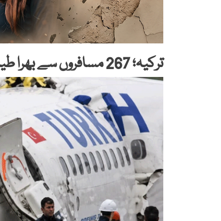
ترکیہ؛ 267 مسافروں سے بھرا طیارہ ایئرپورٹ پر ریڈار ٹاور سے ٹکرا گیا