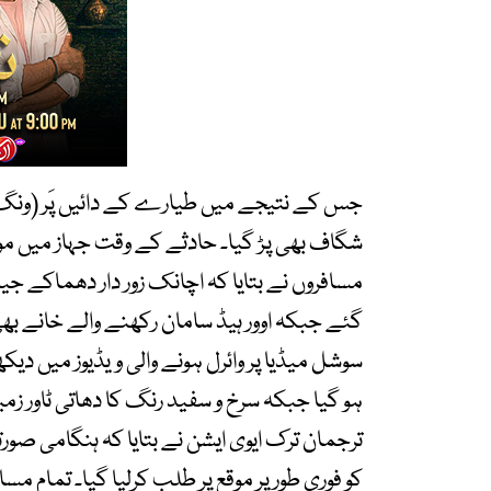
جس کے نتیجے میں طیارے کے دائیں پَر (ونگ) 
شگاف بھی پڑ گیا۔ حادثے کے وقت جہاز میں مو
مسافروں نے بتایا کہ اچانک زور دار دھماکے جیس
گئے جبکہ اوور ہیڈ سامان رکھنے والے خانے ب
سوشل میڈیا پر وائرل ہونے والی ویڈیوز میں د
ہو گیا جبکہ سرخ و سفید رنگ کا دھاتی ٹاور زمین
ترجمان ترک ایوی ایشن نے بتایا کہ ہنگامی صور
کو فوری طور پر موقع پر طلب کرلیا گیا۔ تمام م