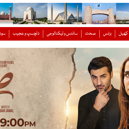
کھیل
بزنس
صحت
سائنس و ٹیکنالوجی
دلچسپ و عجیب
سوش