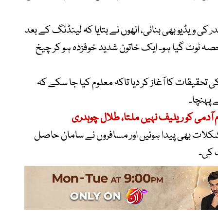
 کی ویڈیو بھی بنائی، انھوں نے بتایا کہ لینڈنگ کے بعد
ہ ٹوٹ گیا ہو۔ ایک خاتون شدید خوفزدہ ہو کر چیخ
 تحقیقات کا آغاز کر دیا تاکہ معلوم کیا جا سکے کہ
ے پہنچا۔
آدمی کو ریلیف نہیں ملتا، طلال چوہدری
کلات بھی پیدا ہوئیں اور مسافروں نے سامان حاصل
ت کی۔