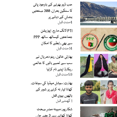
حب ڈیم بھرنے کے باوجود پانی
کا سنگین بحران، 300 صنعتیں
بندش کے دہانے پر
4 منٹ قبل
PTI لانگ مارچ، اپوزیشن
جماعتوں کیساتھ ساتھ PPP
سے بھی رابطے کا امکان
14 منٹ قبل
بھارتی خاتون رینو دھریال نے
سب سے لمبے بالوں کا عالمی
ریکارڈ اپنے نام کرلیا
59 منٹ قبل
بھارت: سوشل میڈیا کی سوغات،
کھانا تیار نہ کرنے پر شوہر کے
ہاتھوں بیوی قتل
1 گھنٹے قبل
شکارپور: مبینہ مضرِ صحت
کھانا کھانے سے 3 بچے جاں