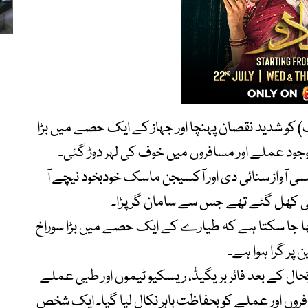
کو شدید نقصان پہنچا اور جہاز کے ایک حصے میں بڑا
جود عملے اور مسافروں میں خوف کی لہر دوڑ گئی۔
ی آواز سنائی دی اور آکسیجن ماسک خودبخود نیچے آ
ھی کھل گئے تھے جس سے سامان گر پڑا۔
یکھا جا سکتا ہے کہ طیارے کے ایک حصے میں بڑا سوراخ
 پر گرا ہوا ہے۔
تحال کے بعد فائر بریگیڈ، ریسکیو ٹیموں اور طبی عملے
سافروں اور عملے کو بحفاظت باہر نکال لیا گیا۔ ایک شخص