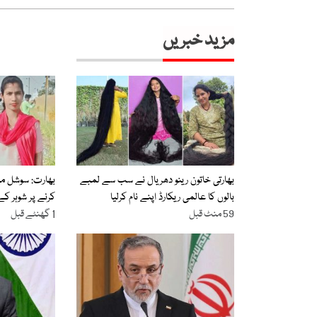
مزید خبریں
بھارتی خاتون رینو دھریال نے سب سے لمبے
بھارت: سوشل میڈ
بالوں کا عالمی ریکارڈ اپنے نام کرلیا
کرنے پر شوہر کے
59 منٹ قبل
1 گھنٹے قبل