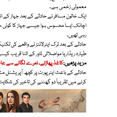
معمولی زخمی ہے۔
ایک خاتون مسافر نے حادثے کے بعد جہاز کے اندر
اچانک ایسا محسوس ہوا جیسے جہاز کا کوئی حص
رہی تھیں۔
حادثے کے بعد ترک ایئرلائنز نے واقعے کی تکنیکی
طیارہ ریڈار یا مواصلاتی ٹاور کے اتنا قریب کیس
مزید پڑھیں:
کاغذ پھاڑنے، نعرے لگانے سے عام 
حادثے کے باعث ایئرپورٹ پر کچھ آپریشنل مش
کرنے میں تقریباً دو گھنٹے کی تاخیر کی شکای