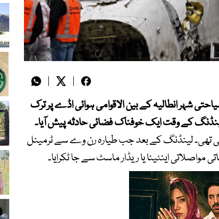
حتی شہر انطالیہ کے بین الاقوامی ہوائی اڈے پر ترک
پہنچی تھی۔ لینڈنگ کے بعد جب طیارہ رن وے سے ٹرمینل
ی مواصلاتی اینٹینا یا ریڈار ماسٹ سے جا ٹکرایا۔