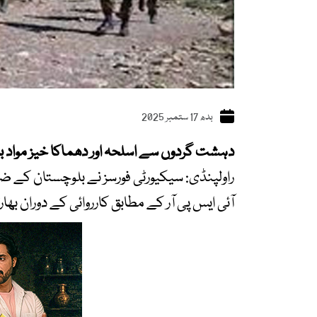
بدھ 17 ستمبر 2025
دہشت گردوں سے اسلحہ اور دھماکا خیز مواد ب
راولپنڈی: سیکیورٹی فورسز نے بلوچستان کے ضل
آئی ایس پی آر کے مطابق کارروائی کے دوران بھارتی اسپانسرڈ 5 خوارج