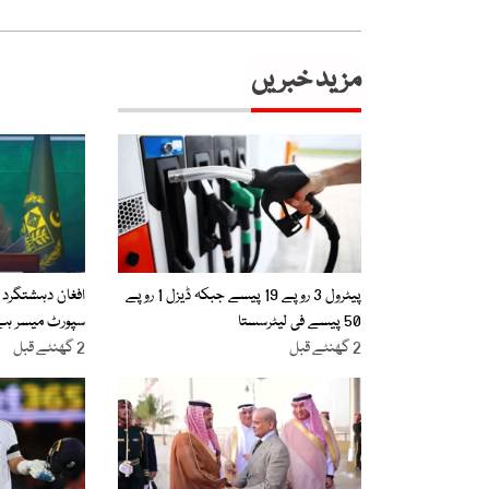
مزید خبریں
پیٹرول 3 روپے 19 پیسے جبکہ ڈیزل 1 روپے
افغان دہشتگرد 
50 پیسے فی لیٹرسستا
سپورٹ میسر ہے،
2 گھنٹے قبل
2 گھنٹے قبل