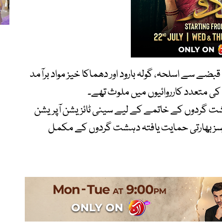
ے سے اسلحہ، گولہ بارود اور دھماکا خیز مواد برآمد
 متعدد کارروائیوں میں ملوث تھے۔
دہشت گردوں کے خاتمے کے لیے سینی ٹائزیشن آپریشن
ورسز بھارتی حمایت یافتہ دہشت گردوں کے مکمل