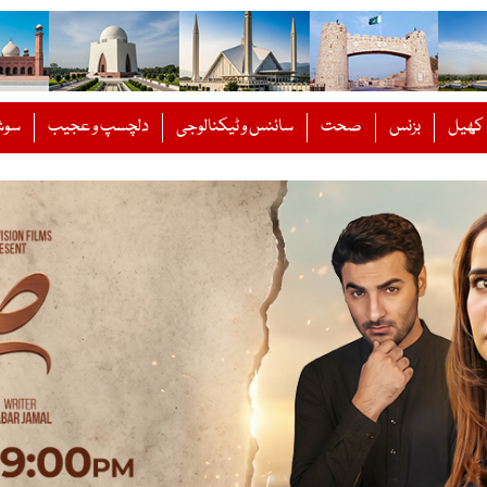
کھیل
بزنس
صحت
سائنس و ٹیکنالوجی
دلچسپ و عجیب
سوش