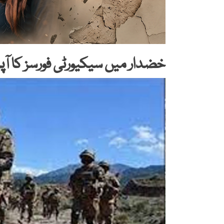
خضدار میں سیکیورٹی فورسز کا آپریشن، بھ