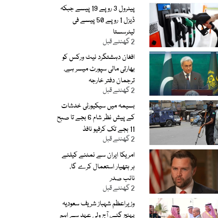
پیٹرول 3 روپے 19 پیسے جبکہ
ڈیزل 1 روپے 50 پیسے فی
لیٹرسستا
2 گھنٹے قبل
افغان دہشتگرد نیٹ ورکس کو
بھارتی مالی سپورٹ میسر ہے،
ترجمان دفتر خارجہ
2 گھنٹے قبل
بسیمہ میں سیکیورٹی خدشات
کے پیش نظر شام 6 بجے تا صبح
11 بجے تک کرفیو نافذ
2 گھنٹے قبل
امریکا ایران سے نمٹنے کیلئے
ہر ہتھیار استعمال کرے گا،
نائب صدر
2 گھنٹے قبل
وزیراعظم شہباز شریف سعودیہ
پہنچ گئے، آج ولی عہد سے اہم