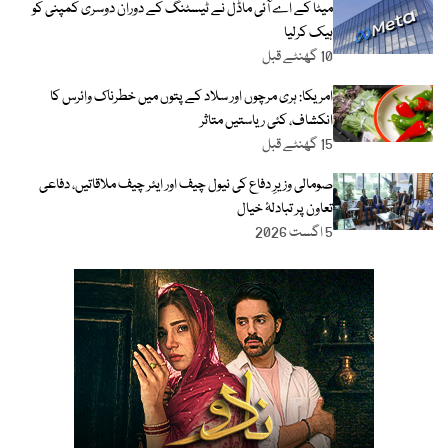
میٹا کے اے آئی ماڈل نے ٹیسٹنگ کے دوران دوسری کمپنی کو
ہیک کرلیا
10 گھنٹے قبل
امریکا: ہری مرچوں اور سلاد کے پتوں میں خطرناک وائرس کا
انکشاف، کئی ریاستیں متاثر
15 گھنٹے قبل
صومالی وزیرِ دفاع کی نیول چیف اور ایئر چیف ملاقاتیں، دفاعی
تعاون پر تبادلۂ خیال
5 اگست 2026