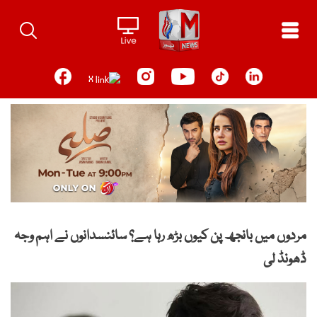
Ski
t
conten
مردوں میں بانجھ پن کیوں بڑھ رہا ہے؟ سائنسدانوں نے اہم وجہ
ڈھونڈ لی