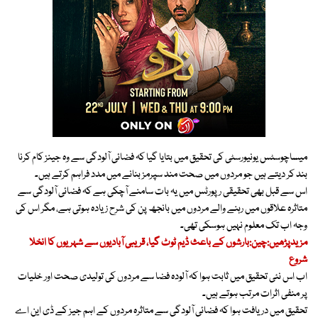
میساچوسٹس یونیورسٹی کی تحقیق میں بتایا گیا کہ فضائی آلودگی سے وہ جینز کام کرنا
بند کر دیتے ہیں جو مردوں میں صحت مند سپرمز بنانے میں مدد فراہم کرتے ہیں۔
اس سے قبل بھی تحقیقی رپورٹس میں یہ بات سامنے آچکی ہے کہ فضائی آلودگی سے
متاثرہ علاقوں میں رہنے والے مردوں میں بانجھ پن کی شرح زیادہ ہوتی ہے، مگر اس کی
وجہ اب تک معلوم نہیں ہوسکی تھی۔
مزیدپڑھیں:چین:بارشوں کے باعث ڈیم ٹوٹ گیا، قریبی آبادیوں سے شہریوں کا انخلا
شروع
اب اس نئی تحقیق میں ثابت ہوا کہ آلودہ فضا سے مردوں کی تولیدی صحت اور خلیات
پر منفی اثرات مرتب ہوتے ہیں۔
تحقیق میں دریافت ہوا کہ فضائی آلودگی سے متاثرہ مردوں کے اہم جیز کے ڈی این اے