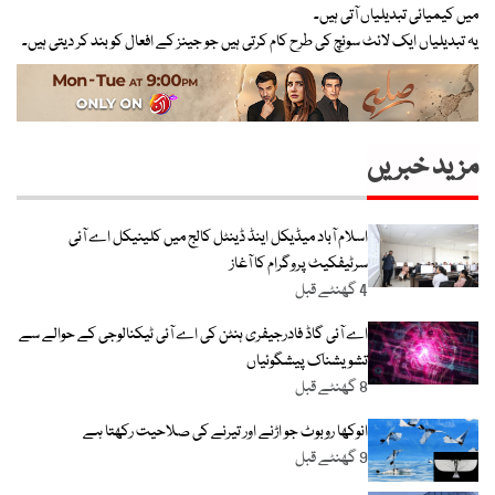
میں کیمیائی تبدیلیاں آتی ہیں۔
یہ تبدیلیاں ایک لائٹ سوئچ کی طرح کام کرتی ہیں جو جینز کے افعال کو بند کر دیتی ہیں۔
مزید خبریں
اسلام آباد میڈیکل اینڈ ڈینٹل کالج میں کلینیکل اے آئی
سرٹیفکیٹ پروگرام کا آغاز
4 گھنٹے قبل
اے آئی گاڈ فادرجیفری ہنٹن کی اے آئی ٹیکنالوجی کے حوالے سے
تشویشناک پیشگوئیاں
8 گھنٹے قبل
انوکھا روبوٹ جو اڑنے اور تیرنے کی صلاحیت رکھتا ہے
9 گھنٹے قبل