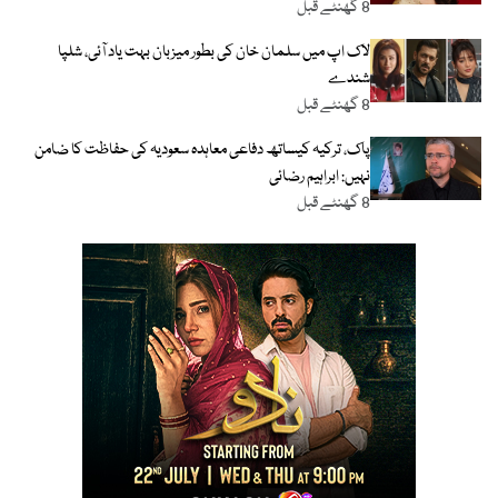
8 گھنٹے قبل
لاک اپ میں سلمان خان کی بطور میزبان بہت یاد آئی، شلپا
شندے
8 گھنٹے قبل
پاک، ترکیہ کیساتھ دفاعی معاہدہ سعودیہ کی حفاظت کا ضامن
نہیں: ابراہیم رضائی
8 گھنٹے قبل