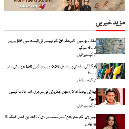
مزید خبریں
ملک بھر میں آٹامہنگا، 20 کلو تھیلے کی قیمت میں 100 روپے
اضافہ ہوگیا
7 گھنٹے قبل
اوگرا کی سفارش پر پیٹرول 2.20 روپے اور ڈیزل 1.50 روپے فی لیٹر
سستا
7 گھنٹے قبل
بھارتی لیجنڈ اداکار متھن چکرورتی کی سرجری، اب حالت کیسی
ہے؟
7 گھنٹے قبل
جین زی ’گٹر جنریشن‘ سے سب سے بڑی ’طاقت‘ بن گئے، کنگنا کا
بڑا یوٹرن