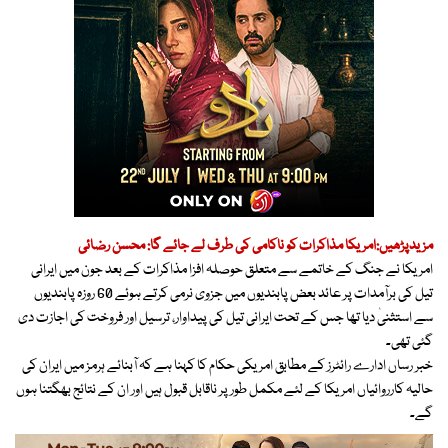
مزیدپڑھیں:امریکا مذاکرات کو ناکامی کی طرف لے جائے گا: محسن رضائی
امریکا نے جنگ کے خاتمے سے متعلق حوصلہ افزا مذاکرات کے بعد جون میں ایرانی
تیل کی برآمدات پر عائد بعض پابندیوں میں جزوی نرمی کرتے ہوئے 60 روزہ پابندیوں
سے استثنیٰ دیا تھا جس کے تحت ایرانی تیل کی پیداوار، ترسیل اور فروخت کی اجازت دی
گئی تھی۔
خبر رساں ادارے رائٹرز کے مطابق امریکی حکام کا کہنا ہے کہ آبنائے ہرمز میں ایران کی
حالیہ کارروائیاں امریکا کے لئے مکمل طور پر ناقابل قبول ہیں اور ان کے نتائج بھگتنا ہوں
گے۔