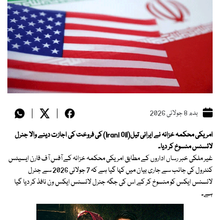
بدھ 8 جولائی 2026
امریکی محکمہ خزانہ نے ایرانی تیل(Irani Oil) کی فروخت کی اجازت دینے والا جنرل
لائسنس منسوخ کر دیا۔
غیر ملکی خبر رساں اداروں کے مطابق امریکی محکمہ خزانہ کے آفس آف فارن ایسیٹس
کنٹرول کی جانب سے جاری بیان میں کہا گیا ہے کہ 7 جولائی 2026 سے جنرل
لائسنس ایکس کو منسوخ کر کے اس کی جگہ جنرل لائسنس ایکس ون نافذ کر دیا گیا
ہے۔