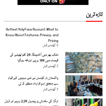
تازہ ترین
Hottest OnlyFans Account: What to
Know About Features, Privacy, and
Pricing
3 گھنٹے قبل
ملک بھر میں آٹامہنگا، 20 کلو تھیلے کی
قیمت میں 100 روپے اضافہ ہوگیا
7 گھنٹے قبل
پاکستان بار کونسل نے نئے صوبوں کے قیام
سے متعلق اہم قرارداد منظور کر لی
7 گھنٹے قبل
اوگرا کی سفارش پر پیٹرول 2.20 روپے اور ڈیزل