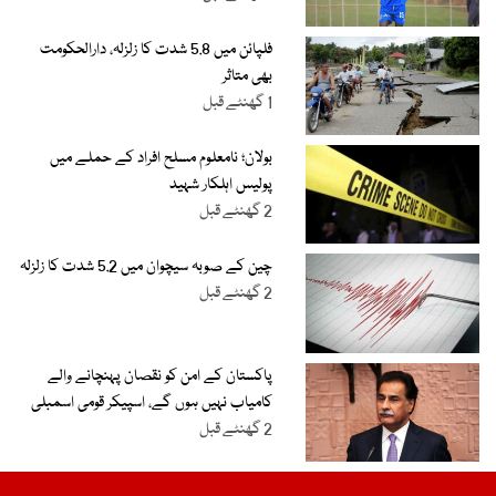
فلپائن میں 5.8 شدت کا زلزلہ، دارالحکومت
بھی متاثر
1 گھنٹے قبل
بولان؛ نامعلوم مسلح افراد کے حملے میں
پولیس اہلکار شہید
2 گھنٹے قبل
چین کے صوبہ سیچوان میں 5.2 شدت کا زلزلہ
2 گھنٹے قبل
پاکستان کے امن کو نقصان پہنچانے والے
کامیاب نہیں ہوں گے، اسپیکر قومی اسمبلی
2 گھنٹے قبل