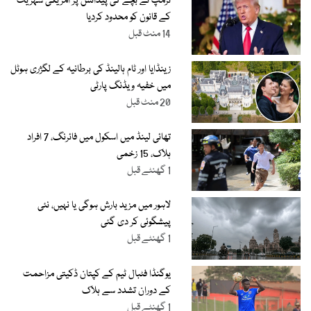
ٹرمپ نے بچے کی پیدائش پر امریکی شہریت
کے قانون کو محدود کردیا
14 منٹ قبل
زینڈایا اور ٹام ہالینڈ کی برطانیہ کے لگژری ہوٹل
میں خفیہ ویڈنگ پارٹی
20 منٹ قبل
تھائی لینڈ میں اسکول میں فائرنگ، 7 افراد
ہلاک، 15 زخمی
1 گھنٹے قبل
لاہور میں مزید بارش ہوگی یا نہیں، نئی
پیشگوئی کر دی گئی
1 گھنٹے قبل
یوگنڈا فٹبال ٹیم کے کپتان ڈکیتی مزاحمت
کے دوران تشدد سے ہلاک
1 گھنٹے قبل