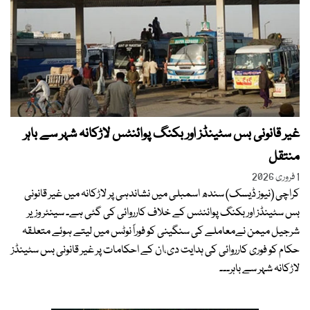
غیر قانونی بس سٹینڈز اور بکنگ پوائنٹس لاڑکانہ شہر سے باہر
منتقل
1 فروری 2026
کراچی (نیوز ڈیسک) سندھ اسمبلی میں نشاندہی پر لاڑکانہ میں غیر قانونی
بس سٹینڈز اور بکنگ پوائنٹس کے خلاف کارروائی کی گئی ہے۔ سینئر وزیر
شرجیل ميمن نےمعاملے کی سنگینی کو فوراً نوٹس میں لیتے ہوئے متعلقہ
حکام کو فوری کارروائی کی ہدایت دی،ان کے احکامات پر غیر قانونی بس سٹینڈز
لاڑکانہ شہر سے باہر۔۔۔