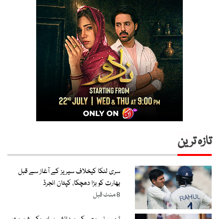
تازہ ترین
سری لنکا کیخلاف سیریز کے آغاز سے قبل
بھارت کو بڑا دھچکا، کپتان انجرڈ
8 منٹ قبل