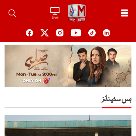
Ski
t
conten
بس سٹینڈز