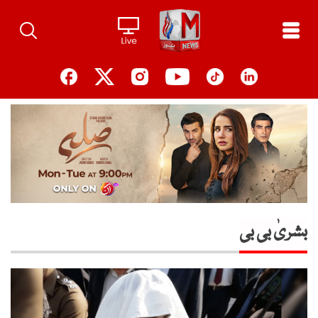
Ski
t
conten
بشریٰ بی بی