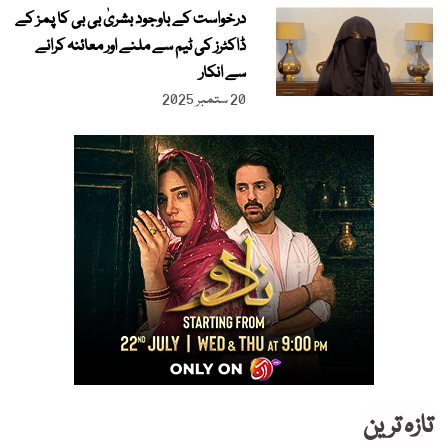
درخواست کے باوجود بشریٰ بی بی کا پمز کے
ڈاکٹرز کی ٹیم سے ملنے اور معائنہ کرانے
سے انکار
20 ستمبر 2025
تازہ ترین