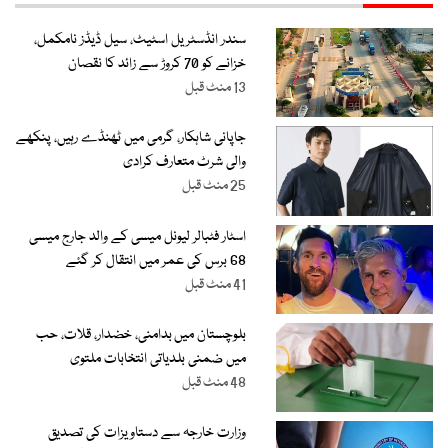
سندر انڈسٹریل اسٹیٹ، سیل ڈیڈز نامکمل،
خزانے کو 70 کروڑ سے زائد کا نقصان
13 منٹ قبل
جاپانی شاہکار، گرمی میں ٹھنڈے رہیں، پنکھے
والی شرٹ متعارف کرادی
25 منٹ قبل
اسٹار فٹبالر لیونل میسی کے والد جارج میسی
68 برس کی عمر میں انتقال کر گئے
41 منٹ قبل
بلوچستان میں بدامنی، خضدار، قلات، حب
میں ضمنی بلدیاتی انتخابات ملتوی
48 منٹ قبل
وزارت خارجہ سے دستاویزات کی تصدیق