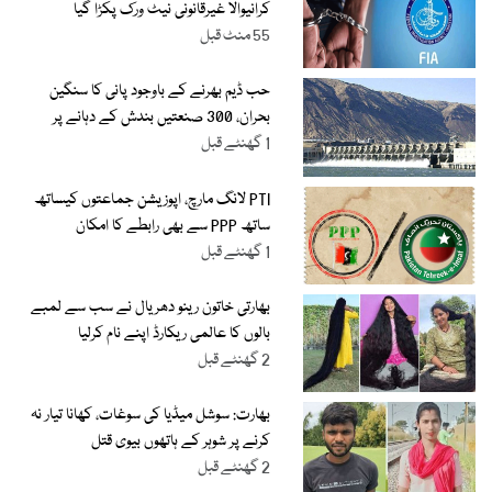
کرانیوالا غیرقانونی نیٹ ورک پکڑا گیا
55 منٹ قبل
حب ڈیم بھرنے کے باوجود پانی کا سنگین
بحران، 300 صنعتیں بندش کے دہانے پر
1 گھنٹے قبل
PTI لانگ مارچ، اپوزیشن جماعتوں کیساتھ
ساتھ PPP سے بھی رابطے کا امکان
1 گھنٹے قبل
بھارتی خاتون رینو دھریال نے سب سے لمبے
بالوں کا عالمی ریکارڈ اپنے نام کرلیا
2 گھنٹے قبل
بھارت: سوشل میڈیا کی سوغات، کھانا تیار نہ
کرنے پر شوہر کے ہاتھوں بیوی قتل
2 گھنٹے قبل