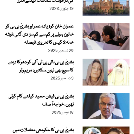
کی درخواست سماعت کیلئے مقرر
19 جنوری 2026
عمران خان کو زیادہ عمر اور بشریٰ بی بی کو
خاتون ہونے پر کم سے کم سزا دی گئی: توشہ
خانہ 2 کیس کا تحریری فیصلہ
20 دسمبر 2025
بشریٰ بی بی بانی پی ٹی آئی کو دھوکا دینے
کا سوچ بھی نہیں سکتیں: مریم وٹو
9 دسمبر 2025
بشریٰ بی بی فیض حمید کیلئے کام کرتی
تھیں: خواجہ آصف
16 نومبر 2025
بشریٰ بی بی کا حکومتی معاملات میں