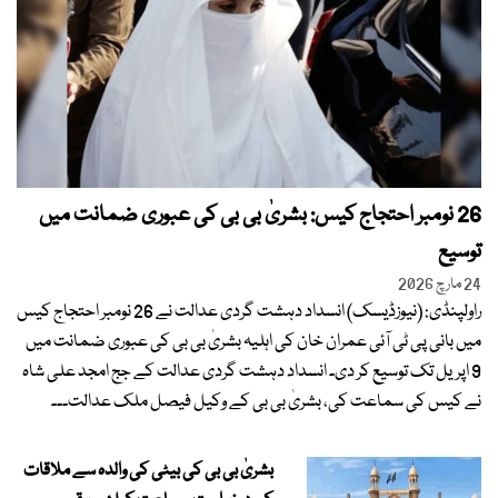
26 نومبر احتجاج کیس: بشریٰ بی بی کی عبوری ضمانت میں
توسیع
24 مارچ 2026
راولپنڈی: (نیوزڈیسک) انسداد دہشت گردی عدالت نے 26 نومبر احتجاج کیس
میں بانی پی ٹی آئی عمران خان کی اہلیہ بشریٰ بی بی کی عبوری ضمانت میں
9 اپریل تک توسیع کر دی۔ انسداد دہشت گردی عدالت کے جج امجد علی شاہ
نے کیس کی سماعت کی، بشریٰ بی بی کے وکیل فیصل ملک عدالت۔۔۔
بشریٰ بی بی کی بیٹی کی والدہ سے ملاقات