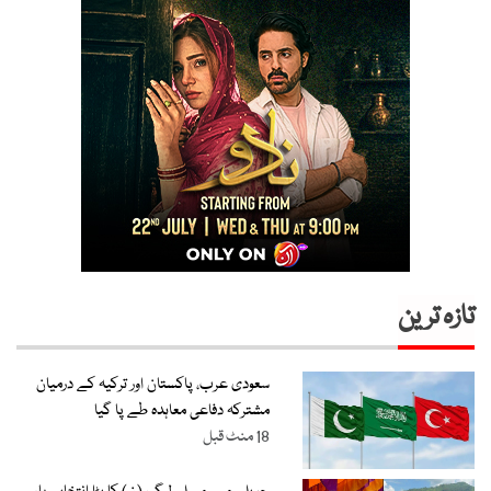
تازہ ترین
سعودی عرب، پاکستان اور ترکیہ کے درمیان
مشترکہ دفاعی معاہدہ طے پا گیا
18 منٹ قبل