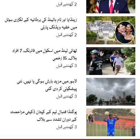
2 گھنٹے قبل
زینڈایا اور ٹام ہالینڈ کی برطانیہ کے لگژری ہوٹل
میں خفیہ ویڈنگ پارٹی
2 گھنٹے قبل
تھائی لینڈ میں اسکول میں فائرنگ، 7 افراد
ہلاک، 15 زخمی
3 گھنٹے قبل
لاہور میں مزید بارش ہوگی یا نہیں، نئی
پیشگوئی کر دی گئی
3 گھنٹے قبل
یوگنڈا فٹبال ٹیم کے کپتان ڈکیتی مزاحمت
کے دوران تشدد سے ہلاک
3 گھنٹے قبل