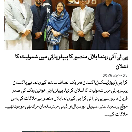
پی ٹی آئی رہنما بلال منصور کا پیپلز پارٹی میں شمولیت کا
اعلان
23 جنوری 2026
کراچی (نیوزڈیسک)پاکستان تحریک انصاف سندھ کے رہنما نے پاکستان
پیپلز پارٹی میں شمولیت کا اعلان کر دیا۔ پیپلز پارٹی خواتین ونگ کی صدر
فریال تالپور سے پی ٹی آئی کراچی کے رہنما بلال منصور نے ملاقات کی، اس
موقع پر سعید غنی، سہیل انور سیال اور ڈپٹی میئر سلمان مراد بھی موجود تھے۔
ملاقات کے۔۔۔