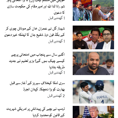
حویلی میں مسلم لیگ (ن) کا بڑا انتخابی پاور
شو، رانا ثنا اللہ اور امیر مقام کی حکومت سازی
کا دعویٰ
1 گھنٹے قبل
شہباز گل نے عمران خان کے موبائل چوری کر
کے بگڈ فون دیا، شفیع جان کا تہلکہ خیز دعویٰ
1 گھنٹے قبل
اگلے سال سے پنجاب میں امتحانی پرچے
کیسے چیک ہوں گے؟ وزیر تعلیم نے جدید
طریقہ بتادیا
1 گھنٹے قبل
سری لنکا کیخلاف سیریز کے آغاز سے قبل
بھارت کو بڑا دھچکا، کپتان انجرڈ
2 گھنٹے قبل
ٹرمپ نے بچے کی پیدائش پر امریکی شہریت
کے قانون کو محدود کردیا