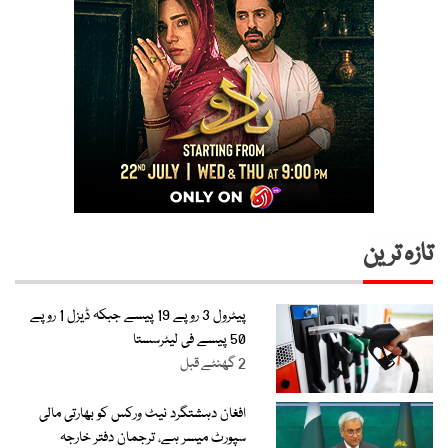
تازہ ترین
پیٹرول 3 روپے 19 پیسے جبکہ ڈیزل 1 روپے
50 پیسے فی لیٹرسستا
2 گھنٹے قبل
افغان دہشتگرد نیٹ ورکس کو بھارتی مالی
سپورٹ میسر ہے، ترجمان دفتر خارجہ