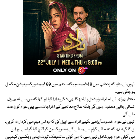
انہوں نے بتایا کہ پنجاب میں 48 فیصد جبکہ سندھ میں 60 فیصد ویکسینیشن مکمل
ہو چکی ہے۔
مختار بھرتھ نے تمام انٹرنیشنل پارٹنرز کا بھی شکریہ ادا کیا اور کہا کہ اس سے نہ صرف
انسانی جانیں محفوظ ہوں گی بلکہ علاج معالجے کے اخراجات سے بھی عوام کو راحت
ملے گی۔
انہوں نے عوام، خصوصاً پڑھے لکھے افراد سے اپیل کی کہ وہ اس مہم میں کردار ادا کریں۔
ان کا کہنا تھا کہ علمائے کرام سے رابطے کے بعد ویکسین کو لانچ کیا گیا ہے اور اس
میں کوئی حرام چیز شامل نہیں ہے، نہ ہی کوئی سائنٹیفک ثبوت اینٹی ویکسین کیمپین