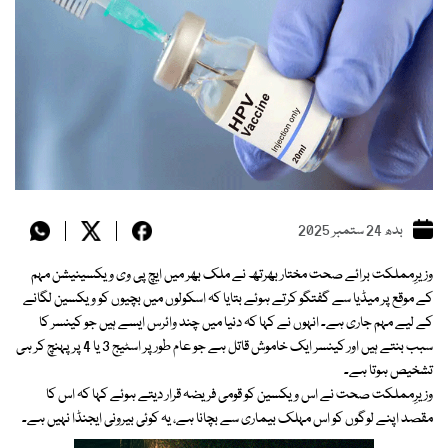
بدھ 24 ستمبر 2025
وزیرِمملکت برائے صحت مختار بھرتھ نے ملک بھر میں ایچ پی وی ویکسینیشن مہم
کے موقع پر میڈیا سے گفتگو کرتے ہوئے بتایا کہ اسکولوں میں بچیوں کو ویکسین لگانے
کے لیے مہم جاری ہے۔ انہوں نے کہا کہ دنیا میں چند وائرس ایسے ہیں جو کینسر کا
سبب بنتے ہیں اور کینسر ایک خاموش قاتل ہے جو عام طور پر اسٹیج 3 یا 4 پر پہنچ کر ہی
تشخیص ہوتا ہے۔
وزیرِمملکت صحت نے اس ویکسین کو قومی فریضہ قرار دیتے ہوئے کہا کہ اس کا
مقصد اپنے لوگوں کو اس مہلک بیماری سے بچانا ہے، یہ کوئی بیرونی ایجنڈا نہیں ہے۔