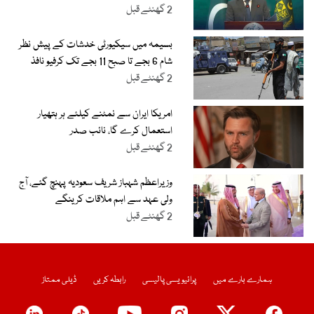
2 گھنٹے قبل
بسیمہ میں سیکیورٹی خدشات کے پیش نظر
شام 6 بجے تا صبح 11 بجے تک کرفیو نافذ
2 گھنٹے قبل
امریکا ایران سے نمٹنے کیلئے ہر ہتھیار
استعمال کرے گا، نائب صدر
2 گھنٹے قبل
وزیراعظم شہباز شریف سعودیہ پہنچ گئے، آج
ولی عہد سے اہم ملاقات کرینگے
2 گھنٹے قبل
ہمارے بارے میں
پرائیویسی پالیسی
رابطہ کریں
ڈیلی ممتاز