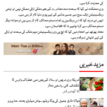
کی حمایت کرتا ہے۔
وزیرِ مملکت نے کہا کہ صحت مند معاشرے کے بغیر ملکی ترقی ممکن نہیں اور اینٹی
ویکسینیشن ایک سوچ ہے جسے بدلنے کے لیے پوری دنیا کام کر رہی ہے۔
انہوں نے مزید کہا کہ اس ویکسین پر تمام مسلم ممالک کام کر رہے ہیں اور موازنہ دیگر
مسلم ممالک سے کرنا چاہیے نہ کہ افغانستان سے۔
مختار بھرتھ نے اختتام میں کہا کہ ایچ پی وی ویکسینیشن مہم ملک کی صحت اور ترقی
کے لیے انتہائی اہم قدم ہے۔
مزید خبریں
امریکا: ہری مرچوں اور سلاد کے پتوں میں خطرناک وائرس کا
انکشاف، کئی ریاستیں متاثر
15 گھنٹے قبل
مولانا طارق جمیل کی یوگا ویڈیو، سوشل میڈیاپر بحث، حنا پرویز
بٹ کی تنقید