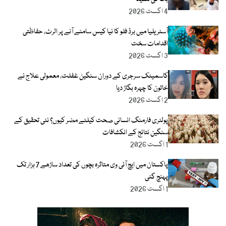
4 اگست 2026
آسٹریلیا میں برڈ فلو کا نیا کیس سامنے آنے پر الرٹ، حفاظتی
اقدامات سخت
3 اگست 2026
کاسمیٹک سرجری کے دوران سنگین غفلت، معمولی علاج نے
خاتون کا چہرہ بگاڑ دیا
2 اگست 2026
پولٹری فارمنگ انسانی صحت کیلئے مضر کیوں؟ نئی تحقیق کے
سنگین نتائج کے انکشافات
1 اگست 2026
پاکستان میں ایچ آئی وی متاثرہ بچوں کی تعداد ساڑھے 7 ہزار تک
پہنچ گئی
1 اگست 2026