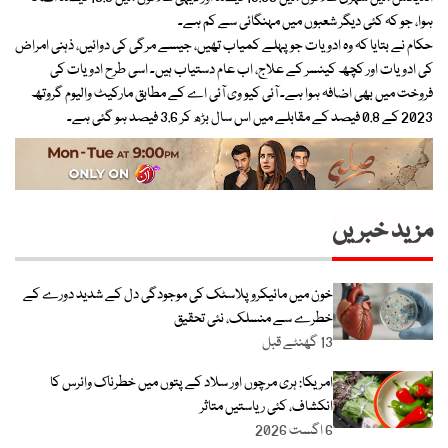
ہوا، جو کہ کئی دیگر شعبوں میں مہنگائی سے کم ہے۔
حکام نے بتایا کہ وہ ادویات جو پہلے کمیاب تھیں، جیسے مرگی کی دوائیں، ذہنی امراض
کی ادویات اور کچھ کینسر کے علاج، اب عام دستیاب ہیں۔ اسی طرح ادویات کی
فروخت میں بھی اضافہ ہوا ہے۔ آئی کیو وی آئی اے کے مطابق مارکیٹ والیوم گروتھ
2023 کے 0.8 فیصد کے مقابلے میں اس سال بڑھ کر 3.6 فیصد ہو گئی ہے۔
مزید خبریں
خون میں مائیکرو پلاسٹک کی موجودگی دل کے شدید دورے کے
خطرے سے منسلک، نئی تحقیق
13 گھنٹے قبل
امریکا: ہری مرچوں اور سلاد کے پتوں میں خطرناک وائرس کا
انکشاف، کئی ریاستیں متاثر
6 اگست 2026