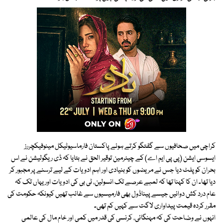
کراچی میں صحافیوں سے گفتگو کرتے ہوئے پاکستان فارماسیوٹیکل مینوفیکچررز
ایسوسی ایشن (پی پی ایم اے) کے چیئرمین توقیر الحق نے بتایا کہ ڈی ریگولیشن نے اس
بحران کو پلٹ دیا جس نے مریضوں کو بنیادی اور اہم ادویات کے لیے ترسنے پر مجبور کر
دیا تھا۔ ان کا کہنا تھا کہ لمبے عرصے تک انسولین، ٹی بی کی ادویات اور یہاں تک کہ
عام درد کش دوائیں جیسے پیناڈول بھی فارمیسیوں سے غائب تھیں کیونکہ حکومت کی
مقرر کردہ قیمت پیداواری لاگت سے کہیں کم تھی۔
انہوں نے وضاحت کی کہ مہنگائی، کرنسی کی قدر میں کمی اور خام مال کی عالمی