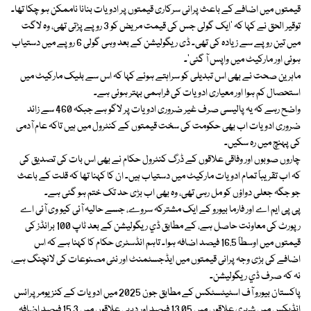
قیمتوں میں اضافے کے باعث پرانی سرکاری قیمتوں پر ادویات بنانا ناممکن ہو چکا تھا۔
توقیر الحق نے کہا کہ ’ایک گولی جس کی قیمت مریض کو 3 روپے پڑتی تھی، وہ لاگت
میں تین روپے سے زیادہ کی تھی۔ ڈی ریگولیشن کے بعد وہی گولی 6 روپے میں دستیاب
ہوئی اور مارکیٹ میں واپس آ گئی‘۔
ماہرین صحت نے بھی اس تبدیلی کو سراہتے ہوئے کہا کہ اس سے بلیک مارکیٹ میں
استحصال کم ہوا اور معیاری ادویات کی فراہمی بہتر ہوئی ہے۔
واضح رہے کہ یہ پالیسی صرف غیر ضروری ادویات پر لاگو ہے جبکہ 460 سے زائد
ضروری ادویات اب بھی حکومت کی سخت قیمتوں کے کنٹرول میں ہیں تاکہ عام آدمی
کی پہنچ میں رہ سکیں۔
چاروں صوبوں اور وفاقی علاقوں کے ڈرگ کنٹرول حکام نے بھی اس بات کی تصدیق کی
کہ اب تقریباً تمام ادویات مارکیٹ میں دستیاب ہیں۔ ان کا کہنا تھا کہ قلت کے باعث
جو جگہ جعلی دواؤں کو مل رہی تھی، وہ بھی اب بڑی حد تک ختم ہو گئی ہے۔
پی پی ایم اے اور فارما بیورو کے ایک مشترکہ سروے، جسے حالیہ آئی کیو وی آئی اے
رپورٹ کی معاونت حاصل ہے، کے مطابق ڈي ریگولیشن کے بعد ٹاپ 100 برانڈز کی
قیمتوں میں اوسطاً 16.5 فیصد اضافہ ہوا۔ تاہم انڈسٹری حکام کا کہنا ہے کہ اس
اضافے کی بڑی وجہ پرانی قیمتوں میں ایڈجسٹمنٹ اور نئی مصنوعات کی لانچنگ ہے،
نہ کہ صرف ڈي ریگولیشن۔
پاکستان بیورو آف اسٹیٹسٹکس کے مطابق جون 2025 میں ادویات کے کنزیومر پرائس
انڈیکس میں شہری علاقوں میں 13.05 فیصد اور دیہی علاقوں میں 15.3 فیصد اضافہ