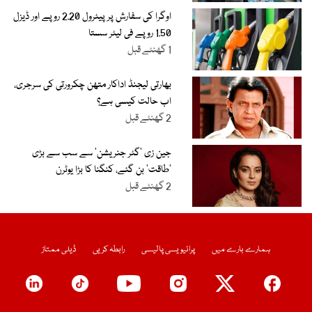
اوگرا کی سفارش پر پیٹرول 2.20 روپے اور ڈیزل
1.50 روپے فی لیٹر سستا
1 گھنٹے قبل
بھارتی لیجنڈ اداکار متھن چکرورتی کی سرجری،
اب حالت کیسی ہے؟
2 گھنٹے قبل
جین زی ’گٹر جنریشن‘ سے سب سے بڑی
’طاقت‘ بن گئے، کنگنا کا بڑا یوٹرن
2 گھنٹے قبل
ہمارے بارے میں
پرائیویسی پالیسی
رابطہ کریں
ڈیلی ممتاز