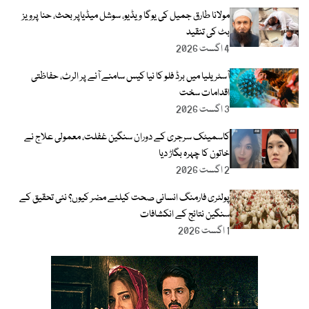
مولانا طارق جمیل کی یوگا ویڈیو، سوشل میڈیاپر بحث، حنا پرویز
بٹ کی تنقید
4 اگست 2026
آسٹریلیا میں برڈ فلو کا نیا کیس سامنے آنے پر الرٹ، حفاظتی
اقدامات سخت
3 اگست 2026
کاسمیٹک سرجری کے دوران سنگین غفلت، معمولی علاج نے
خاتون کا چہرہ بگاڑ دیا
2 اگست 2026
پولٹری فارمنگ انسانی صحت کیلئے مضر کیوں؟ نئی تحقیق کے
سنگین نتائج کے انکشافات
1 اگست 2026