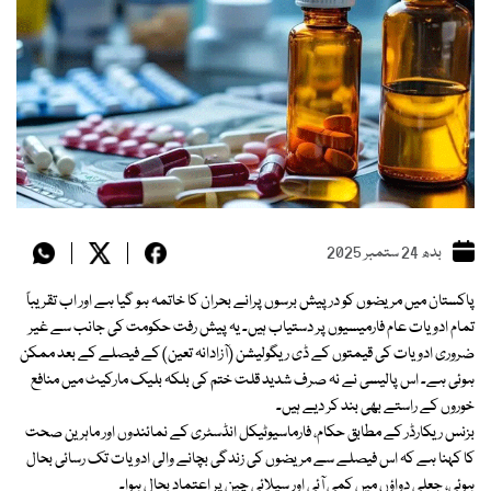
بدھ 24 ستمبر 2025
پاکستان میں مریضوں کو درپیش برسوں پرانے بحران کا خاتمہ ہو گیا ہے اور اب تقریباً
تمام ادویات عام فارمیسیوں پر دستیاب ہیں۔ یہ پیش رفت حکومت کی جانب سے غیر
ضروری ادویات کی قیمتوں کے ڈی ریگولیشن (آزادانہ تعین) کے فیصلے کے بعد ممکن
ہوئی ہے۔ اس پالیسی نے نہ صرف شدید قلت ختم کی بلکہ بلیک مارکیٹ میں منافع
خوروں کے راستے بھی بند کر دیے ہیں۔
بزنس ریکارڈر کے مطابق حکام، فارماسیوٹیکل انڈسٹری کے نمائندوں اور ماہرین صحت
کا کہنا ہے کہ اس فیصلے سے مریضوں کی زندگی بچانے والی ادویات تک رسائی بحال
ہوئی، جعلی دواؤں میں کمی آئی اور سپلائی چین پر اعتماد بحال ہوا۔