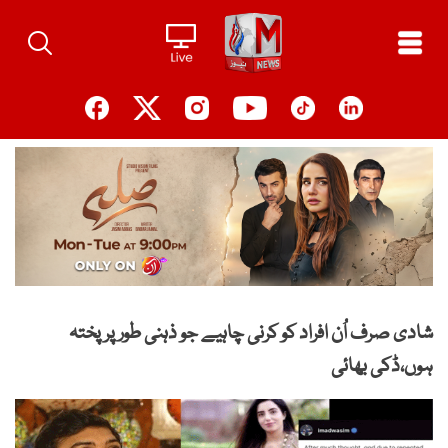
Ski
t
conten
شادی صرف اُن افراد کو کرنی چاہیے جو ذہنی طور پر پختہ
ہوں،ڈکی بھائی