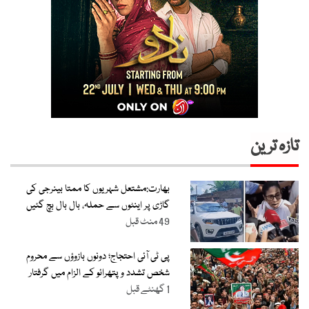
تازہ ترین
بھارت:مشتعل شہریوں کا ممتا بینرجی کی
گاڑی پر اینٹوں سے حملہ، بال بال بچ گئیں
49 منٹ قبل
پی ٹی آئی احتجاج؛ دونوں بازوؤں سے محروم
شخص تشدد و پتھرائو کے الزام میں گرفتار
1 گھنٹے قبل