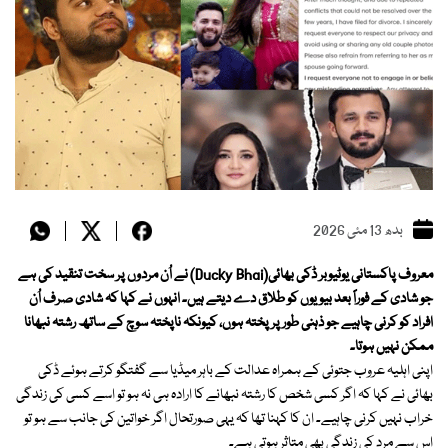
بدھ 13 مئی 2026
معروف پاکستانی یوٹیوبر ڈکی بھائی(Ducky Bhai) نے اُن مردوں پر سخت تنقید کی ہے
جو شادی کے فوراً بعد بیویوں کو طلاق دے دیتے ہیں۔ انہوں نے کہا کہ شادی صرف اُن
افراد کو کرنی چاہیے جو ذہنی طور پر پختہ ہوں، کیونکہ ناپختہ سوچ کے ساتھ رشتہ نبھانا
ممکن نہیں ہوتا۔
اپنی اہلیہ عروب جتوئی کے ہمراہ عدالت کے باہر میڈیا سے گفتگو کرتے ہوئے ڈکی
بھائی نے کہا کہ اگر کسی شخص کا رشتہ نبھانے کا ارادہ ہی نہ ہو تو اسے کسی کی زندگی
خراب نہیں کرنی چاہیے۔ ان کا کہنا تھا کہ یہی صورتحال اگر خواتین کی جانب سے ہو تو
اس سے مرد کی زندگی بھی متاثر ہوتی ہے۔