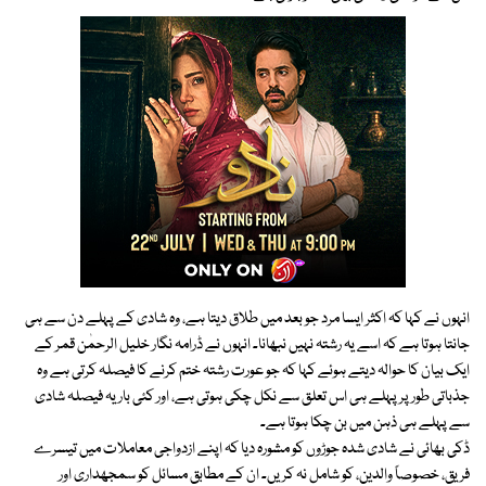
انہوں نے کہا کہ اکثر ایسا مرد جو بعد میں طلاق دیتا ہے، وہ شادی کے پہلے دن سے ہی
جانتا ہوتا ہے کہ اسے یہ رشتہ نہیں نبھانا۔ انہوں نے ڈرامہ نگار خلیل الرحمٰن قمر کے
ایک بیان کا حوالہ دیتے ہوئے کہا کہ جو عورت رشتہ ختم کرنے کا فیصلہ کرتی ہے وہ
جذباتی طور پر پہلے ہی اس تعلق سے نکل چکی ہوتی ہے، اور کئی بار یہ فیصلہ شادی
سے پہلے ہی ذہن میں بن چکا ہوتا ہے۔
ڈکی بھائی نے شادی شدہ جوڑوں کو مشورہ دیا کہ اپنے ازدواجی معاملات میں تیسرے
فریق، خصوصاً والدین، کو شامل نہ کریں۔ ان کے مطابق مسائل کو سمجھداری اور