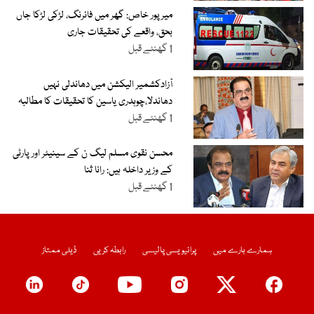
میرپور خاص: گھر میں فائرنگ، لڑکی لڑکا جاں
بحق، واقعے کی تحقیقات جاری
1 گھنٹے قبل
آزادکشمیر الیکشن میں دھاندلی نہیں
دھاندلا،چوہدری یاسین کا تحقیقات کا مطالبہ
1 گھنٹے قبل
محسن نقوی مسلم لیگ ن کے سینیٹر اور پارٹی
کے وزیر داخلہ ہیں: رانا ثنا
1 گھنٹے قبل
ہمارے بارے میں
پرائیویسی پالیسی
رابطہ کریں
ڈیلی ممتاز