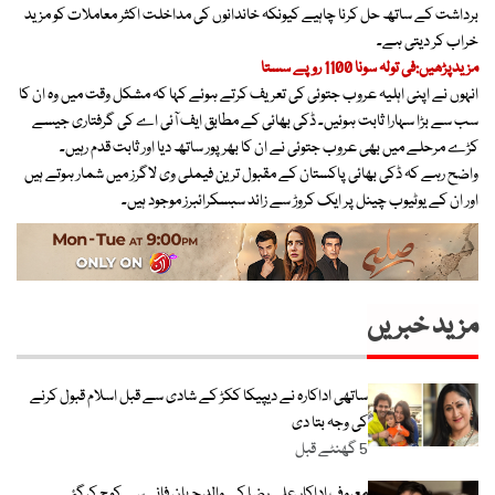
برداشت کے ساتھ حل کرنا چاہیے کیونکہ خاندانوں کی مداخلت اکثر معاملات کو مزید
خراب کر دیتی ہے۔
مزیدپڑھیں:فی تولہ سونا 1100 روپے سستا
انہوں نے اپنی اہلیہ عروب جتوئی کی تعریف کرتے ہوئے کہا کہ مشکل وقت میں وہ ان کا
سب سے بڑا سہارا ثابت ہوئیں۔ ڈکی بھائی کے مطابق ایف آئی اے کی گرفتاری جیسے
کڑے مرحلے میں بھی عروب جتوئی نے ان کا بھرپور ساتھ دیا اور ثابت قدم رہیں۔
واضح رہے کہ ڈکی بھائی پاکستان کے مقبول ترین فیملی وی لاگرز میں شمار ہوتے ہیں
اور ان کے یوٹیوب چینل پر ایک کروڑ سے زائد سبسکرائبرز موجود ہیں۔
مزید خبریں
ساتھی اداکارہ نے دیپیکا ککڑ کے شادی سے قبل اسلام قبول کرنے
کی وجہ بتا دی
5 گھنٹے قبل
معروف اداکار علی رضا کے والد جہان فانی سے کوچ کرگئے