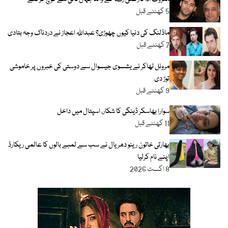
5 گھنٹے قبل
ماڈلنگ کی دنیا کیوں چھوڑی؟ عبداللہ اعجاز نے دردناک وجہ بتادی
7 گھنٹے قبل
مرونل ٹھاکر نے یشسوی جیسوال سے دوستی کی خبروں پر خاموشی
توڑ دی
9 گھنٹے قبل
سوارا بھاسکر ڈینگی کا شکار، اسپتال میں داخل
11 گھنٹے قبل
بھارتی خاتون رینو دھریال نے سب سے لمبے بالوں کا عالمی ریکارڈ
اپنے نام کرلیا
8 اگست 2026