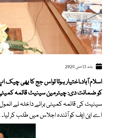
بدھ 13 مئی 2026
کو ضمانت دی: چیئرمین سینیٹ قائمہ کمیٹی
سینیٹ کی قائمہ کمیٹی برائے داخلہ نے انم
اے این ایف کو آئندہ اجلاس میں طلب کر لیا۔