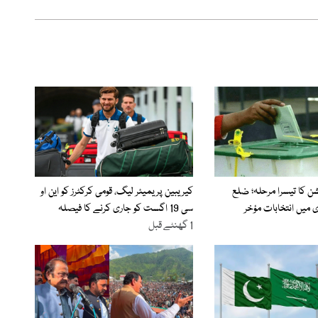
شن کا تیسرا مرحلہ؛ ضلع
کیریبین پریمیئر لیگ، قومی کرکٹرز کو این او
ی میں انتخابات مؤخر
سی 19 اگست کو جاری کرنے کا فیصلہ
1 گھنٹے قبل