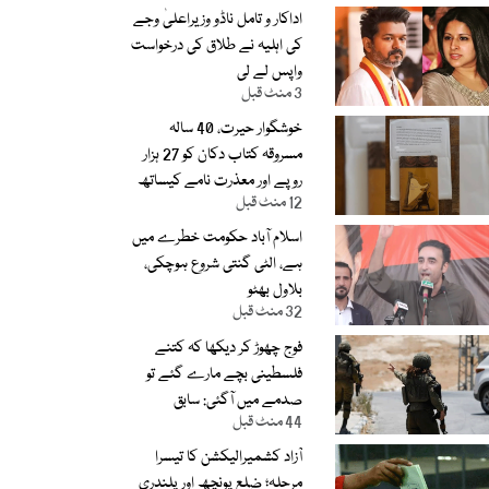
اداکار و تامل ناڈو وزیراعلیٰ وجے
کی اہلیہ نے طلاق کی درخواست
واپس لے لی
3 منٹ قبل
خوشگوار حیرت، 40 سالہ
مسروقہ کتاب دکان کو 27 ہزار
روپے اور معذرت نامے کیساتھ
12 منٹ قبل
موصول
اسلام آباد حکومت خطرے میں
ہے، الٹی گنتی شروع ہوچکی،
بلاول بھٹو
32 منٹ قبل
فوج چھوڑ کر دیکھا کہ کتنے
فلسطینی بچے مارے گئے تو
صدمے میں آگئی: سابق
44 منٹ قبل
اسرائیلی اہلکار
آزاد کشمیرالیکشن کا تیسرا
مرحلہ؛ ضلع پونچھ اور پلندری