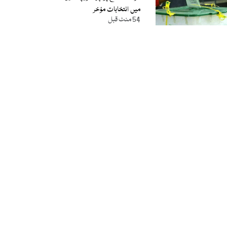
میں انتخابات مؤخر
54 منٹ قبل