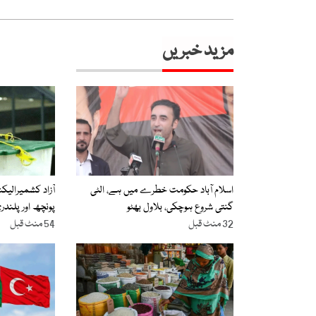
مزید خبریں
اسلام آباد حکومت خطرے میں ہے، الٹی
آزاد کشمیرالیک
گنتی شروع ہوچکی، بلاول بھٹو
پونچھ اور پلندر
32 منٹ قبل
54 منٹ قبل