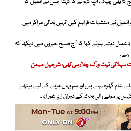
جج کا بھی چیک اپ کروانے کا کہتا جس نے انمول کو
کو انمول نے منشیات فراہم کیں انہیں بحالی مراکز میں
دِعمل دیتے ہوئے کہا کہ آج صبح خبروں میں دیکھا کہ
 ہے۔
ت سپلائی نیٹ ورک چلارہی تھی، شرجیل میمن
ھلے عام گھوم رہے ہیں اور ہم یہاں مرنے کے لیے بیٹھے
 پر ہونے والی بحث کے دوران زیرِ غور آیا۔