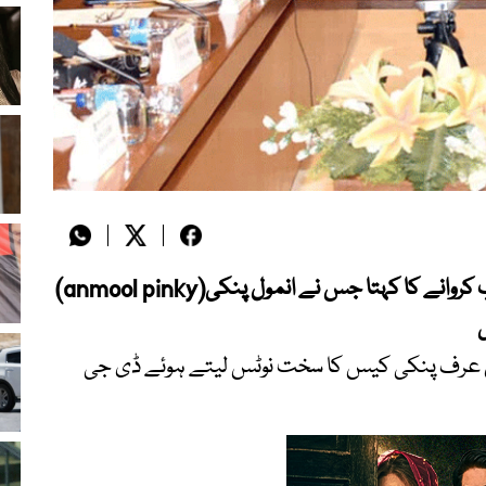
اسلام آباد،اختیار ہوتا تواس جج کا بھی چیک اپ کروانے کا کہتا جس نے انمول پنکی(anmool pinky)
ول عرف پنکی کیس کا سخت نوٹس لیتے ہوئے ڈی جی