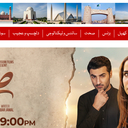
کھیل
بزنس
صحت
سائنس و ٹیکنالوجی
دلچسپ و عجیب
سوش