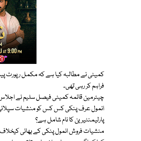
کمیٹی نے مطالبہ کیا ہے کہ مکمل رپورٹ پیش
فراہم کر رہی تھی۔
چیئرمین قائمہ کمیٹی فیصل سلیم نے اجلاس می
انمول عرف پنکی کس کس کو منشیات سپلائی کر 
پارلیمنٹیرین کا نام شامل ہے؟
منشیات فروش انمول پنکی کے بھائی کیخلاف ل