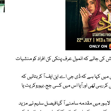
 کی جائے کہ انمول عرف پنکی کن افراد کو منشیات
ں کہا ہے کہ ڈی جی اے این ایف آ کر بتائیں کہ
رہی تھی اور آیا اس میں کسی جج، بیوروکریٹ یا
اہور میں مقدمہ سامنے آ گیافیصل سلیم نے مزید