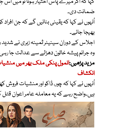
کہا کہ اگر میرے پاس اختیار ہوتا تو میں اس 
ضمانت دی۔
اُنہوں نے کہا کہ یقینی بنائیں گے کہ جن افراد 
بھیجا جائے۔
اجلاس کے دوران سینیٹر ثمینہ زہری نے شدید ر
وہ جرائم پیشہ خاتون دھڑلے سے عدالت جا رہی
مزید پڑھیں:
انمول پنکی ملک بھر میں منشیا
انکشاف
اُنہوں نے کہا کہ چور، ڈاکو اور منشیات فروش ک
ہیں۔واضح رہے کہ یہ معاملہ عامر اعوان قتل کیس