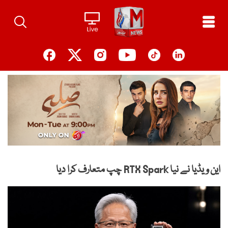
Ski
t
conten
این ویڈیا نے نیا RTX Spark چپ متعارف کرا دیا