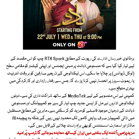
برطانوی خبر رساں ادارے کی رپورٹ کے مطابق RTX Spark چپ کو اس مقصد کے
لیے تیار کیا گیا ہے کہ مصنوعی ذہانت پر مبنی ایجنٹس اور ایپلی کیشنز کو مقامی سطح
(لوکل ڈیوائس) پر چلایا جا سکے۔ اس ٹیکنالوجی کے ذریعے صارفین کو ہر وقت انٹرنیٹ
یا ریموٹ سرورز پر انحصار نہیں کرنا پڑے گا، جس سے رفتار، رازداری اور کارکردگی میں
بہتری متوقع ہے۔
کمپنی نے اس منصوبے کے لیے MediaTek کے ساتھ شراکت داری کی ہے۔ دونوں
ٹیکنالوجی اداروں نے مل کر ایسی جدید چپ تیار کی ہے جو کمپیوٹنگ اور مصنوعی
ذہانت کے درمیان موجود فاصلے کو مزید کم کر سکتی ہے۔ ماہرین کے مطابق مستقبل
میں ذاتی کمپیوٹرز صرف روایتی کاموں تک محدود نہیں رہیں گے بلکہ وہ پیچیدہ AI
ماڈلز اور اسمارٹ اسسٹنٹس کو بھی براہِ راست چلانے کے قابل ہوں گے۔
مزیدپڑھیں:آئندہ ایک ہفتے میں ایران کیساتھ معاہدہ ہوجائے گا،ٹرمپ پُر امید