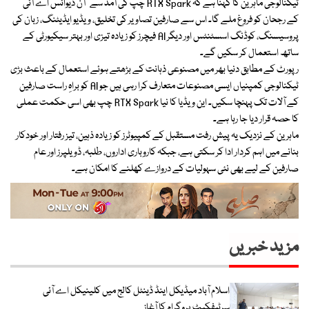
ٹیکنالوجی ماہرین کا کہنا ہے کہ RTX Spark چپ کی آمد سے “آن ڈیوائس اے آئی”
کے رجحان کو فروغ ملے گا۔ اس سے صارفین تصاویر کی تخلیق، ویڈیو ایڈیٹنگ، زبان کی
پروسیسنگ، کوڈنگ اسسٹنٹس اور دیگر AI فیچرز کو زیادہ تیزی اور بہتر سیکیورٹی کے
ساتھ استعمال کر سکیں گے۔
رپورٹ کے مطابق دنیا بھر میں مصنوعی ذہانت کے بڑھتے ہوئے استعمال کے باعث بڑی
ٹیکنالوجی کمپنیاں ایسی مصنوعات متعارف کرا رہی ہیں جو AI کو براہِ راست صارفین
کے آلات تک پہنچا سکیں۔ این ویڈیا کا نیا RTX Spark چپ بھی اسی حکمت عملی
کا حصہ قرار دیا جا رہا ہے۔
ماہرین کے نزدیک یہ پیش رفت مستقبل کے کمپیوٹرز کو زیادہ ذہین، تیز رفتار اور خودکار
بنانے میں اہم کردار ادا کر سکتی ہے، جبکہ کاروباری اداروں، طلبہ، ڈویلپرز اور عام
صارفین کے لیے بھی نئی سہولیات کے دروازے کھلنے کا امکان ہے۔
مزید خبریں
اسلام آباد میڈیکل اینڈ ڈینٹل کالج میں کلینیکل اے آئی
سرٹیفکیٹ پروگرام کا آغاز