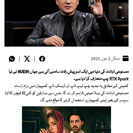
منگل 2 جون 2026
مصنوعی ذہانت کی دنیا میں ایک اہم پیش رفت سامنے آئی ہے جہاں NVIDIA نے نیا
RTX Spark چپ متعارف کرا دیا ہے۔
کمپنی کے مطابق یہ جدید چپ لیپ ٹاپ اور ڈیسک ٹاپ کمپیوٹرز میں براہِ راست
مصنوعی ذہانت کی صلاحیتیں فراہم کرے گا، جس سے صارفین کو کئی AI فیچرز کلاؤڈ
سروسز کے بغیر اپنے کمپیوٹر پر استعمال کرنے کا موقع ملے گا۔