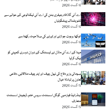
6 اگست 2026
اے آئی گاڈ فادرجیفری ہنٹن کی اے آئی ٹیکنالوجی کے حوالے سے
تشویشناک پیشگوئیاں
6 اگست 2026
انوکھا روبوٹ جو اڑنے اور تیرنے کی صلاحیت رکھتا ہے
6 اگست 2026
میٹا کے اے آئی ماڈل نے ٹیسٹنگ کے دوران دوسری کمپنی کو
ہیک کرلیا
6 اگست 2026
صومالی وزیرِ دفاع کی نیول چیف اور ایئر چیف ملاقاتیں، دفاعی
تعاون پر تبادلۂ خیال
5 اگست 2026
اینڈرائیڈ فونز میں گوگل اسسٹنٹ سروس ختم، ڈیجیٹل اسسٹنٹ
متعارف
5 اگست 2026