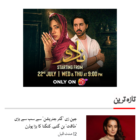
تازہ ترین
جین زی ’گٹر جنریشن‘ سے سب سے بڑی
’طاقت‘ بن گئے، کنگنا کا بڑا یوٹرن
12 منٹ قبل