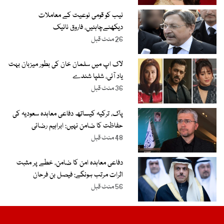
نیب کو قومی نوعیت کے معاملات
دیکھنےچاہئیں، فاروق نائیک
26 منٹ قبل
لاک اپ میں سلمان خان کی بطور میزبان بہت
یاد آئی، شلپا شندے
36 منٹ قبل
پاک، ترکیہ کیساتھ دفاعی معاہدہ سعودیہ کی
حفاظت کا ضامن نہیں: ابراہیم رضائی
48 منٹ قبل
دفاعی معاہدہ امن کا ضامن، خطے پر مثبت
اثرات مرتب ہونگے: فیصل بن فرحان
56 منٹ قبل