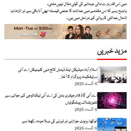
میں اس قدر بڑے مالی جرمانے کی کوئی مثال نہیں ملتی۔
واضح رہے کہ اس مقدمے میں عدالت کا حتمی فیصلہ ابھی آنا باقی ہے اور الزامات
تاحال عدالتی کارروائی کے مراحل میں ہیں۔
مزید خبریں
اسلام آباد میڈیکل اینڈ ڈینٹل کالج میں کلینیکل اے آئی
سرٹیفکیٹ پروگرام کا آغاز
6 اگست 2026
اے آئی گاڈ فادرجیفری ہنٹن کی اے آئی ٹیکنالوجی کے حوالے سے
تشویشناک پیشگوئیاں
6 اگست 2026
انوکھا روبوٹ جو اڑنے اور تیرنے کی صلاحیت رکھتا ہے
6 اگست 2026