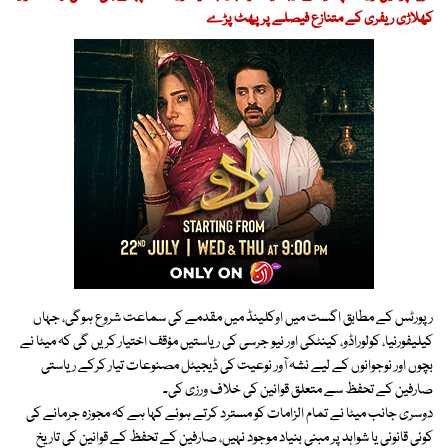
کھلاڑی ریفری کے متنازع فیصلے پر پھٹ پڑے
رپورٹس کے مطابق اگست میں اوکلینڈ میں مقدمے کی سماعت شروع ہوگی، جہاں
کیلیفورنیا، کولوراڈو، کینٹکی اور نیو جرسی کی ریاستیں مؤقف اختیار کریں گی کہ میٹا نے
بچوں اور نوجوانوں کے لیے نشہ آور نوعیت کی ڈیجیٹل مصنوعات تیار کرکے ریاستی
صارفین کے تحفظ سے متعلق قوانین کی خلاف ورزی کی۔
دوسری جانب میٹا نے تمام الزامات کو مسترد کرتے ہوئے کہا ہے کہ مجوزہ جرمانے کی
کوئی قانونی یا شواہد پر مبنی بنیاد موجود نہیں، صارفین کے تحفظ کے قوانین کی تاریخ