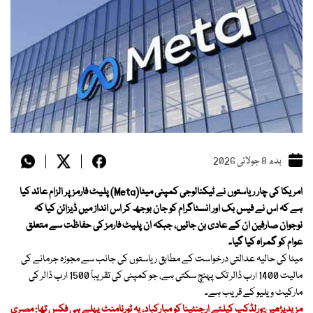
بدھ 8 جولائی 2026
امریکا کی چار ریاستوں نے ٹیکنالوجی کمپنی میٹا(Meta) پلیٹ فارمز پر الزام عائد کیا
ہے کہ اس نے فیس بک اور انسٹاگرام کو جان بوجھ کر اس انداز میں ڈیزائن کیا کہ
نوجوان صارفین ان کے عادی بن جائیں، جبکہ ان پلیٹ فارمز کی حفاظت سے متعلق
عوام کو گمراہ کیا گیا۔
میٹا کی حالیہ عدالتی درخواست کے مطابق ریاستوں کی جانب سے مجوزہ جرمانے کی
مالیت 1400 ارب ڈالر تک پہنچ سکتی ہے، جو کمپنی کی تقریباً 1500 ارب ڈالر کی
مارکیٹ ویلیو کے قریب ہے۔
مزیدپڑھیں:ورلڈکپ کیلئے ارجنٹینا کو مبارکباد، یہ ٹورنامنٹ پہلے ہی فکس تھا: مصری