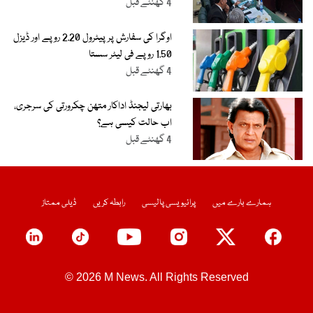
4 گھنٹے قبل
اوگرا کی سفارش پر پیٹرول 2.20 روپے اور ڈیزل
1.50 روپے فی لیٹر سستا
4 گھنٹے قبل
بھارتی لیجنڈ اداکار متھن چکرورتی کی سرجری،
اب حالت کیسی ہے؟
4 گھنٹے قبل
ہمارے بارے میں
پرائیویسی پالیسی
رابطہ کریں
ڈیلی ممتاز
© 2026 M News. All Rights Reserved