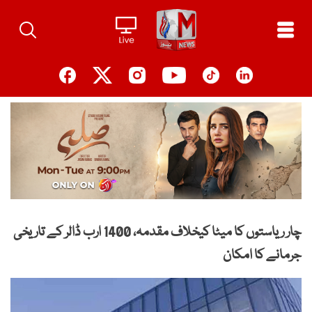
Ski
t
conten
چار ریاستوں کا میٹا کیخلاف مقدمہ، 1400 ارب ڈالر کے تاریخی
جرمانے کا امکان