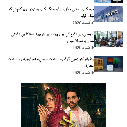
میٹا کے اے آئی ماڈل نے ٹیسٹنگ کے دوران دوسری کمپنی کو
ہیک کرلیا
6 اگست 2026
صومالی وزیرِ دفاع کی نیول چیف اور ایئر چیف ملاقاتیں، دفاعی
تعاون پر تبادلۂ خیال
5 اگست 2026
اینڈرائیڈ فونز میں گوگل اسسٹنٹ سروس ختم، ڈیجیٹل اسسٹنٹ
متعارف
5 اگست 2026